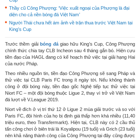
Thầy cũ Công Phượng: ‘Việc xuất ngoại của Phượng là đại
diện cho cả nền bóng đá Việt Nam’
Người Thái chưa hết ám ảnh về trận thua trước Việt Nam tại
King’s Cup
Trước thềm giải
bóng đá
giao hữu King’s Cup, Công Phượng
chính thức chia tay CLB Incheon sau 4 tháng gắn bó. Hiện cựu
tiền đạo của HAGL đang có kế hoạch thử việc tại giải hạng Hai
của nước Pháp.
Theo nhiều nguồn tin, tiền đạo Công Phượng sẽ sang Pháp và
thử việc tại CLB Paris FC trong ít ngày tới. Nếu không thành
công ở đội bóng này, tiền đạo gốc Nghệ tiếp tục thử việc tại
Niort FC – một đội bóng thuộc Ligue 2, thay vì trở về Việt Nam
đá lượt về V.League 2019.
Niort về đích ở vị trí thứ 12 ở Ligue 2 mùa giải trước và so với
Paris FC, đội hình của họ bị định giá thấp hơn khá nhiều (11,40
triệu euro, theo Transfermarkt). Hiện tại, CLB này có 2 cầu thủ
tấn công chơi ở biên trái là Koyalipou (19 tuổi) và Grich (23 tuổi)
nên khả năng thành công của Công Phượng tại đây cũng được