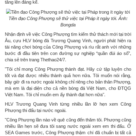
tăng lên đáng kể.
Tiền đạo Công Phượng sẽ thử việc tại Pháp ít ngày tới. Ảnh:
Bongda
Nhận định về việc Công Phượng tìm kiếm thử thách mới tại trời
Âu, cựu HLV bóng đá Trương Quang Vinh, người phát hiện ra
tài năng chơi bóng của Công Phượng và rìu rắt anh với những
bước đi đầu tiên trên con đường sự nghiệp “quần đùi áo số”,
chia sẻ trên trang Thethao24/7.
"Tôi chỉ mong Công Phượng thành đạt. Hãy cứ tập luyện cho
tốt và đạt được nhiều thành quả hơn nữa. Tôi muốn nói rằng,
bây giờ đi ra nước ngoài không chỉ riêng cho bản thân Phượng,
mà em là đại diện cho cả nền bóng đá Việt Nam, cho ĐTQG
Việt Nam. Tôi chỉ muốn em ấy thành đạt hơn nữa".
HLV Trương Quang Vinh từng nhiều lần lỡ hẹn xem Công
Phượng thi đấu tại nước ngoài.
"Công Phượng lần nào về quê cũng đến thăm tôi. Phượng cũng
nhiều lần hẹn sẽ đưa tôi sang nước ngoài xem em thi đấu. Ở
SEA Games trước, Công Phượng thậm chí đã chuẩn bị tất cả