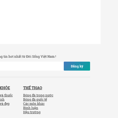
 tin hot nhất từ Đời Sống Việt Nam !
Đăng ký
 KHỎE
THỂ THAO
và thuốc
Bóng đá trong nước
ính
Bóng đá quốc tế
và đẹp
Các môn khác
Bình luận
Hậu trường