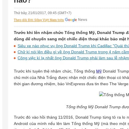
nào?
Thứ bảy, 21/01/2017, 09:45 (GMT+7)
Theo dõi Đời Sống Việt Nam trên
Trước khi lên nhậm chức Tổng thống Mỹ, Donald Trump đã
dùng để chuyển sang một chiếc điện thoại khác bảo mật 
Siêu xe nào phục vụ ông Donald Trump khi Cadillac "Quái t
Chữ kí nói lên điều gì về ông Donald Trump trong 4 năm cầm
Công việc kì lạ nhất ông Donald Trump phải làm sau lễ nhậ
Trước khi tuyên thệ nhậm chức, Tổng thống
Mỹ
Donald Trump đ
chủ mới của Nhà Trắng được nhận một chiếc điện thoại có khả
thời gian đương nhiệm, báo VnExpress đưa tin theo The Verge
Tổng thống Mỹ Donald Trump đượ
Trước đó vào hồi tháng 11/2016, Donald Trump từng tỏ ra lo n
Android của mình nếu lên làm Tổng thống Mỹ (mà theo một s