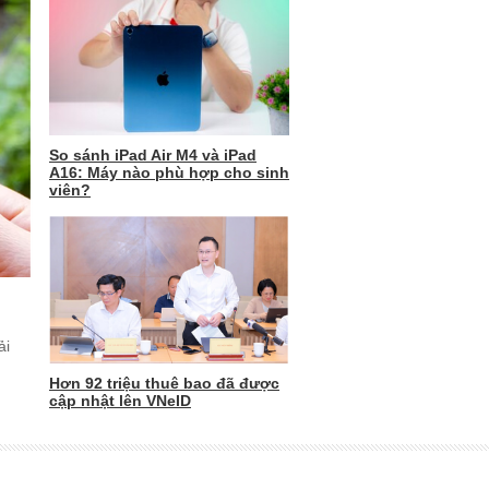
So sánh iPad Air M4 và iPad
A16: Máy nào phù hợp cho sinh
viên?
ải
Hơn 92 triệu thuê bao đã được
cập nhật lên VNeID