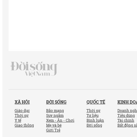
XÃ HỘI
ĐỜI SỐNG
QUỐC TẾ
KINH D
Giáo dục
Bão mạng
Thời sự
Doanh ngh
Thời sự
Suy ngẫm
Tư liệu
Tiêu dùng
Y tế
Xem - Ăn - Chơi
Bình luận
Tài chính
Giao thông
Mẹ và bé
Đời sống
Bất động s
Giới Trẻ