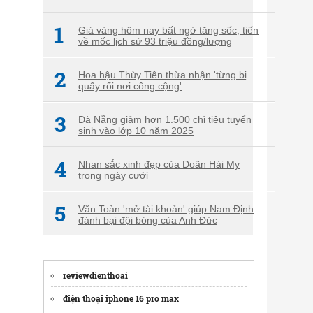
1
Giá vàng hôm nay bất ngờ tăng sốc, tiến
về mốc lịch sử 93 triệu đồng/lượng
2
Hoa hậu Thùy Tiên thừa nhận 'từng bị
quấy rối nơi công cộng'
3
Đà Nẵng giảm hơn 1.500 chỉ tiêu tuyển
sinh vào lớp 10 năm 2025
4
Nhan sắc xinh đẹp của Doãn Hải My
trong ngày cưới
5
Văn Toàn 'mở tài khoản' giúp Nam Định
đánh bại đội bóng của Anh Đức
reviewdienthoai
điện thoại iphone 16 pro max