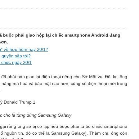
 buộc phải giao nộp lại chiếc smartphone Android đang
hơn.
hú" về hưu hôm nay 20/1?
 quyền sắp tới?
m chức ngày 20/1
ã phải bàn giao lại điện thoại riêng cho Sở Mật vụ. Đổi lại, ông
 năng mã hoá và bảo mật cao hơn, cùng số điện thoại mới trong
.
c cho là từng dùng Samsung Galaxy
gại rằng ông sẽ bị cô lập nếu buộc phải từ bỏ chiếc smartphone
ố nguồn tin, đó có thể là Samsung Galaxy). Thậm chí, ông còn