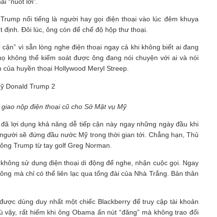
i “nuốt lời”.
 Trump nổi tiếng là người hay gọi điện thoại vào lúc đêm khuya
 định. Đôi lúc, ông còn để chế độ hộp thư thoại.
cận” vì sẵn lòng nghe điện thoại ngay cả khi không biết ai đang
i họ không thể kiểm soát được ông đang nói chuyện với ai và nói
h của huyền thoại Hollywood Meryl Streep.
giao nộp điện thoại cũ cho Sở Mật vụ Mỹ
 đã lợi dụng khả năng dễ tiếp cận này ngay những ngày đầu khi
 người sẽ đứng đầu nước Mỹ trong thời gian tới. Chẳng hạn, Thủ
a ông Trump từ tay golf Greg Norman.
 không sử dụng điện thoại di động để nghe, nhận cuộc gọi. Ngay
ng mà chỉ có thể liên lạc qua tổng đài của Nhà Trắng. Bản thân
được dùng duy nhất một chiếc Blackberry để truy cập tài khoản
ù vậy, rất hiếm khi ông Obama ấn nút “đăng” mà không trao đổi