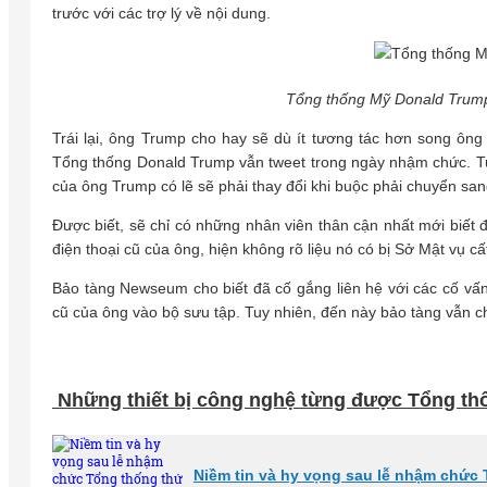
trước với các trợ lý về nội dung.
Tổng thống Mỹ Donald Trump
Trái lại, ông Trump cho hay sẽ dù ít tương tác hơn song ông 
Tổng thống Donald Trump vẫn tweet trong ngày nhậm chức. Tuy 
của ông Trump có lẽ sẽ phải thay đổi khi buộc phải chuyển san
Được biết, sẽ chỉ có những nhân viên thân cận nhất mới biết
điện thoại cũ của ông, hiện không rõ liệu nó có bị Sở Mật vụ cấ
Bảo tàng Newseum cho biết đã cố gắng liên hệ với các cố vấn
cũ của ông vào bộ sưu tập. Tuy nhiên, đến này bảo tàng vẫn c
Những thiết bị công nghệ từng được Tổng th
Niềm tin và hy vọng sau lễ nhậm chức