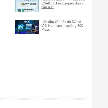
VNeID: 5 bước người dùng
cần biết
Lần đầu tiên tốc độ 5G tại
Việt Nam vượt ngưỡng 600
Mbps