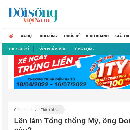
XÃ HỘI
ĐỜI SỐNG
QUỐC TẾ
KINH DOANH
GIẢI TRÍ
THẾ GIỚI SỐ
SẢN PHẨM MỚI
ỨNG DỤNG
Công nghệ
Thế giới số
Lên làm Tổng thống Mỹ, ông Don