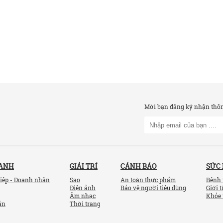
Mời bạn đăng ký nhận thông
OANH
GIẢI TRÍ
CẢNH BÁO
SỨC
iệp - Doanh nhân
Sao
An toàn thực phẩm
Bệnh 
Điện ảnh
Bảo vệ người tiêu dùng
Giới t
Âm nhạc
Khỏe 
ản
Thời trang