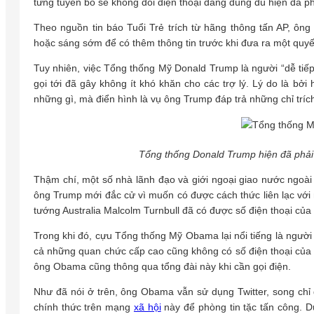
từng tuyên bố sẽ không đổi điện thoại đang dùng dù hiện đã phả
Theo nguồn tin báo Tuổi Trẻ trích từ hãng thông tấn AP, ông
hoặc sáng sớm để có thêm thông tin trước khi đưa ra một quyết
Tuy nhiên, việc Tổng thống Mỹ Donald Trump là người “dễ tiếp 
gọi tới đã gây không ít khó khăn cho các trợ lý. Lý do là bở
những gì, mà điển hình là vụ ông Trump đáp trả những chỉ tríc
Tổng thống Donald Trump hiện đã phải 
Thậm chí, một số nhà lãnh đạo và giới ngoại giao nước ngoài
ông Trump mới đắc cử vì muốn có được cách thức liên lạc với
tướng Australia Malcolm Turnbull đã có được số điện thoại củ
Trong khi đó, cựu Tổng thống Mỹ Obama lại nổi tiếng là người
cả những quan chức cấp cao cũng không có số điện thoại của ô
ông Obama cũng thông qua tổng đài này khi cần gọi điện.
Như đã nói ở trên, ông Obama vẫn sử dụng Twitter, song chỉ 
chính thức trên mạng
xã hội
này để phòng tin tặc tấn công. D