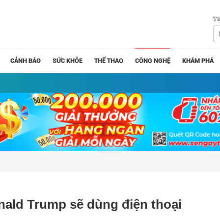
Tì
CẢNH BÁO
SỨC KHỎE
THỂ THAO
CÔNG NGHỆ
KHÁM PHÁ
ald Trump sẽ dùng điện thoại