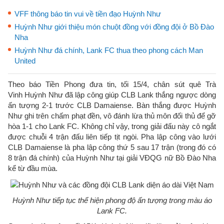
VFF thông báo tin vui về tiền đạo Huỳnh Như
Huỳnh Như giới thiệu món chuột đồng với đồng đội ở Bồ Đào
Nha
Huỳnh Như đá chính, Lank FC thua theo phong cách Man
United
Theo báo Tiền Phong đưa tin, tối 15/4, chân sút quê Trà
Vinh Huỳnh Như đã lập công giúp CLB Lank thắng ngược dòng
ấn tượng 2-1 trước CLB Damaiense. Bàn thắng được Huỳnh
Như ghi trên chấm phạt đền, vô đánh lừa thủ môn đối thủ để gỡ
hòa 1-1 cho Lank FC. Không chỉ vậy, trong giải đấu này cô ngắt
được chuỗi 4 trận đấu liên tiếp tịt ngòi. Pha lập công vào lưới
CLB Damaiense là pha lập công thứ 5 sau 17 trận (trong đó có
8 trận đá chính) của Huỳnh Như tại giải VĐQG nữ Bồ Đào Nha
kể từ đầu mùa.
Huỳnh Như tiếp tục thể hiện phong độ ấn tượng trong màu áo
Lank FC.