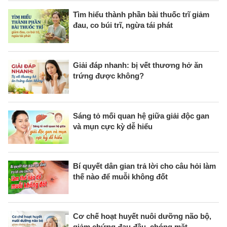
Tìm hiểu thành phần bài thuốc trĩ giảm
đau, co búi trĩ, ngừa tái phát
Giải đáp nhanh: bị vết thương hở ăn
trứng được không?
Sáng tỏ mối quan hệ giữa giải độc gan
và mụn cực kỳ dễ hiểu
Bí quyết dân gian trả lời cho câu hỏi làm
thế nào để muỗi không đốt
Cơ chế hoạt huyết nuôi dưỡng não bộ,
giảm chứng đau đầu, chóng mặt