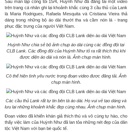
Sau màn lập công tối 15/4, Huỳnh Như đã đăng tải một video
trên trang cá nhân ghi lại khoảnh khắc cùng 3 cầu thủ của Lank
là Maria Rodrigues, Rafaela Mesquita và Cristiana Vieira thả
dáng trong những bộ áo dài thướt tha và cầm nón lá - trang
phục đặc trưng của người Việt Nam.
Huỳnh Như chia sẻ bộ ảnh chụp áo dài cùng các đồng đội tại
CLB Lank. Các đồng đội của Huỳnh Như tỏ ra rất thích thú khi
được diện áo dài và nón lá.
Ảnh chụp màn hình.
Cô thể hiện tình yêu nước trong đoạn video được đăng tải. Ảnh
chụp màn hình.
Các cầu thủ Lank rất tự tin bên tà áo dài. Họ vui vẻ tạo dáng và
lưu lại những khoảnh khắc đẹp cùng nhau. Ảnh chụp màn hình.
Đoạn video đã khiến khán giả thích thú và vô cùng tự hào, cho
thấy việc làm của Huỳnh Như đã lan tỏa những nét đẹp của dân
tộc Việt Nam với bạn bè quốc tế.