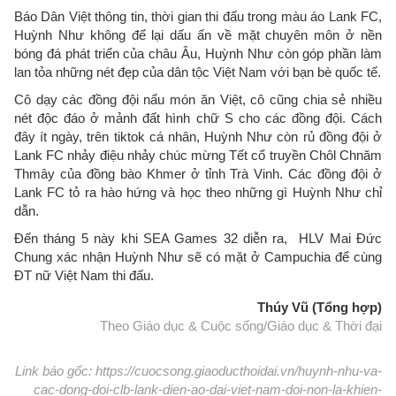
Báo Dân Việt thông tin, thời gian thi đấu trong màu áo Lank FC,
Huỳnh Như không để lại dấu ấn về mặt chuyên môn ở nền
bóng đá phát triển của châu Âu, Huỳnh Như còn góp phần làm
lan tỏa những nét đẹp của dân tộc Việt Nam với bạn bè quốc tế.
Cô dạy các đồng đội nấu món ăn Việt, cô cũng chia sẻ nhiều
nét độc đáo ở mảnh đất hình chữ S cho các đồng đội. Cách
đây ít ngày, trên tiktok cá nhân, Huỳnh Như còn rủ đồng đội ở
Lank FC nhảy điệu nhảy chúc mừng Tết cổ truyền Chôl Chnăm
Thmây của đồng bào Khmer ở tỉnh Trà Vinh. Các đồng đội ở
Lank FC tỏ ra hào hứng và học theo những gì Huỳnh Như chỉ
dẫn.
Đến tháng 5 này khi SEA Games 32 diễn ra, HLV Mai Đức
Chung xác nhận Huỳnh Như sẽ có mặt ở Campuchia để cùng
ĐT nữ Việt Nam thi đấu.
Thúy Vũ (Tổng hợp)
Theo Giáo dục & Cuộc sống/Giáo dục & Thời đại
Link báo gốc: https://cuocsong.giaoducthoidai.vn/huynh-nhu-va-
cac-dong-doi-clb-lank-dien-ao-dai-viet-nam-doi-non-la-khien-