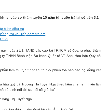
i bị cấp sơ thẩm tuyên 15 năm tù, buộc trả lại số tiền 3,1
 ê kip điều tra
iết người và Hiếp dâm trẻ em
1 tuổi
ay ngày 23/1, TAND cấp cao tại TP.HCM sẽ đưa ra phúc thẩm
ng ty TNHH Bệnh viện Đa khoa Quốc tế Vũ Anh, Hoa hậu Quý bà
hần làm thủ tục tư pháp, thư ký phiên tòa báo cáo hội đồng xét
 hoa hậu quý bà Trương Thị Tuyết Nga thiếu kềm chế nên nhiều lần
bà Linh nói tôi lừa, tôi sẽ giết bà”.
buộc lừa đảo, chiếm đoạt tài sản. Ảnh Tuổi Trẻ