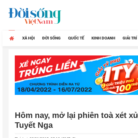
XÃ HỘI
ĐỜI SỐNG
QUỐC TẾ
KINH DOANH
GIẢI TRÍ
Hôm nay, mở lại phiên toà xét 
Tuyết Nga