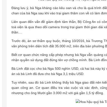
Đáng lưu ý, bà Nga kháng cáo kêu oan và cho là quá trình đi
chan của bà Nga sau khi vào trại giam thăm con về có làm đơn
Liên quan đến vấn đề giám định tâm thần, Bộ Công An có côn
toà viện là qua theo dõi camera trong trại giam thời gian dài
thần....
Trước đó, án sơ thẩm quy buộc, tháng 10/2016, bà Trương Thị
văn phòng trên diện tích đất 35.000 m2, trên địa bàn phường 
Biết cơ quan chức năng cấp phép nhưng bà Nga vẫn quảng cáo
nhận quyền sử dụng đất đứng tên vợ chồng mình. Bà Linh đồng
Bà Linh đặt cọc cho bà Nga 500 nghìn USD, cả hai bà này ký n
án và bà Linh đã đưa cho bà Nga 3,1 triệu USD.
Tuy nhiên, sau đó bà Linh không thấy bà Nga giao đất nên kiểm
quan công an. Cơ quan điều tra vào cuộc và xác định, cũn
nhượng cho ông Mười gần 3.000 m2 với giá gần 1,5 tỷ đồng.