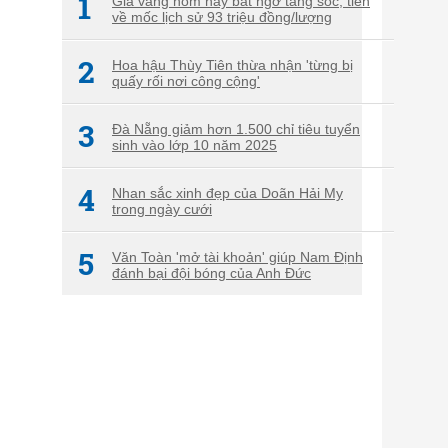
1
Giá vàng hôm nay bất ngờ tăng sốc, tiến
về mốc lịch sử 93 triệu đồng/lượng
2
Hoa hậu Thùy Tiên thừa nhận 'từng bị
quấy rối nơi công cộng'
3
Đà Nẵng giảm hơn 1.500 chỉ tiêu tuyển
sinh vào lớp 10 năm 2025
4
Nhan sắc xinh đẹp của Doãn Hải My
trong ngày cưới
5
Văn Toàn 'mở tài khoản' giúp Nam Định
đánh bại đội bóng của Anh Đức