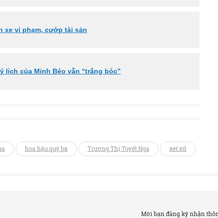
n xe vi phạm, cướp tài sản
lý lịch của Minh Béo vẫn “trắng bóc”
ga
hoa hậu quý bà
Trương Thị Tuyết Nga
xét xử
Mời bạn đăng ký nhận thông