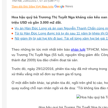
Thứ hai, 23/01/2017, 07:10 (GMT+7)
Theo dõi Đời Sống Việt Nam trên
Hoa hậu quý bà Trương Thị Tuyết Nga kháng cáo kêu oan kh
triệu USD và gần 3.000 m2 đất.
Vụ án Hàn Đức Long và án oan Nguyễn Thanh Chấn cùng một
Tử tù Hàn Đức Long được trả tự do sau 11 năm bị khép tội G
Nữ giám thị bị sát hại khi đi taxi: Tài xế từng xâm hại bé gái 1
Theo những tin tức mới nhất trên báo
pháp luật
TP.HCM, hôm n
vụ Trương Thị Tuyết Nga (55 tuổi, nguyên tổng giám đốc Cô
thành đạt 2009) lừa đảo chiếm đoạt tài sản.
Trước đó, ngày 29/12/2016, phiên tòa này đã mở nhưng trong p
xử thiếu vắng một số đơn sự tham gia tố tụng.
Ở một diễn biến khác, tại phiên tòa đó, ngồi trên ghế bị cáo,
quay xuống chỗ nạn nhân ngồi và đe doạ: "Tôi không lừa đảo mà 
Hoa hậu quý bà Trương Thị Tuyết Nga bị cáo 