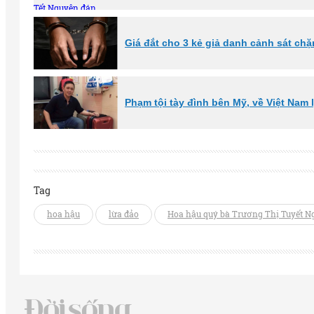
Giá đắt cho 3 kẻ giả danh cảnh sát chặ
Phạm tội tày đình bên Mỹ, về Việt Nam 
Tag
hoa hậu
lừa đảo
Hoa hậu quý bà Trương Thị Tuyết N