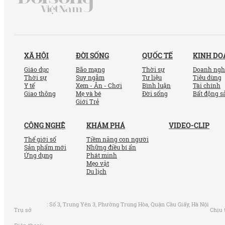
XÃ HỘI
ĐỜI SỐNG
QUỐC TẾ
KINH D
Giáo dục
Bão mạng
Thời sự
Doanh ngh
Thời sự
Suy ngẫm
Tư liệu
Tiêu dùng
Y tế
Xem - Ăn - Chơi
Bình luận
Tài chính
Giao thông
Mẹ và bé
Đời sống
Bất động s
Giới Trẻ
CÔNG NGHỆ
KHÁM PHÁ
VIDEO-CLIP
Thế giới số
Tiềm năng con người
Sản phẩm mới
Những điều bí ẩn
Ứng dụng
Phát minh
Mẹo vặt
Du lịch
:
Số 3, Trung Yên 3, Phường Trung Hòa, Quận Cầu Giấy, Hà Nội
Trụ sở
Chịu 