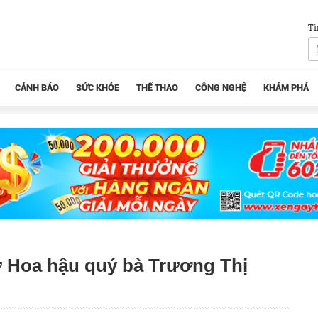
Tì
CẢNH BÁO
SỨC KHỎE
THỂ THAO
CÔNG NGHỆ
KHÁM PHÁ
xử Hoa hậu quý bà Trương Thị