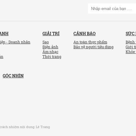
OANH
GIẢI TRÍ
CẢNH BÁO
SỨC
iệp - Doanh nhân
Sao
An toàn thực phẩm
Bệnh 
Điện ảnh
Bảo vệ người tiêu dùng
Giới t
Âm nhạc
Khỏe 
ản
Thời trang
GÓC NHÌN
trách nhiệm nội dung:
Lê Trang