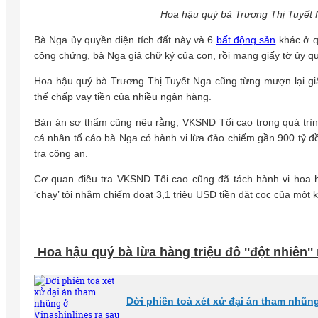
Hoa hậu quý bà Trương Thị Tuyết N
Bà Nga ủy quyền diện tích đất này và 6
bất động sản
khác ở qu
công chứng, bà Nga giả chữ ký của con, rồi mang giấy tờ ủy q
Hoa hậu quý bà Trương Thị Tuyết Nga cũng từng mượn lại gi
thế chấp vay tiền của nhiều ngân hàng.
Bản án sơ thẩm cũng nêu rằng, VKSND Tối cao trong quá trìn
cá nhân tố cáo bà Nga có hành vi lừa đảo chiếm gần 900 tỷ 
tra công an.
Cơ quan điều tra VKSND Tối cao cũng đã tách hành vi hoa 
‘chạy’ tội nhằm chiếm đoạt 3,1 triệu USD tiền đặt cọc của một 
Hoa hậu quý bà lừa hàng triệu đô ''đột nhiên'
Dời phiên toà xét xử đại án tham nhũn