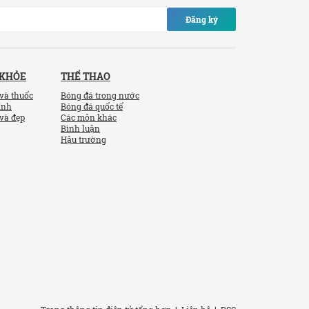
Đăng ký
 KHỎE
THỂ THAO
và thuốc
Bóng đá trong nước
ính
Bóng đá quốc tế
và đẹp
Các môn khác
Bình luận
Hậu trường