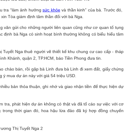
ều tra “làm ảnh hưởng
sức khỏe
và thần kinh” của bà. Trước đó,
 xin Tòa giám định tâm thần đối với bà Nga.
g văn gửi cho những người liên quan cũng như cơ quan tố tụng
 xác định bà Nga có sinh hoạt bình thường không có biểu hiểu tâm
 Tuyết Nga thuê người vẽ thiết kế khu chung cư cao cấp - tháp
Bình Khánh, quận 2, TP.HCM, báo Tiền Phong đưa tin.
 chào bán, rồi gặp bà Linh đưa bà Linh đi xem đất, giấy chứng
 ý mua dự án này với giá 54 triệu USD.
hiều bản thỏa thuận, ghi nhớ và giao nhận tiền để thực hiện dự
 tra, phát hiện dự án không có thật và đã tố cáo sự việc với cơ
g trong thời gian đó, hoa hậu lừa đảo đã ký hợp đồng chuyển