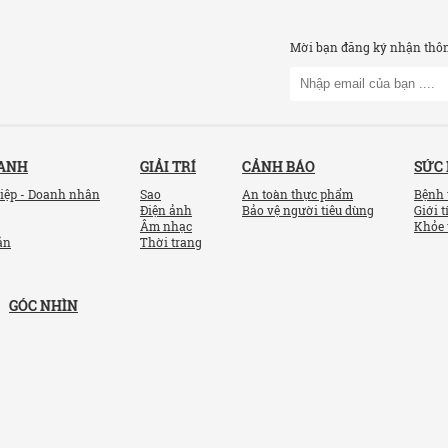
Mời bạn đăng ký nhận thông
OANH
GIẢI TRÍ
CẢNH BÁO
SỨC
iệp - Doanh nhân
Sao
An toàn thực phẩm
Bệnh 
Điện ảnh
Bảo vệ người tiêu dùng
Giới t
Âm nhạc
Khỏe 
ản
Thời trang
GÓC NHÌN