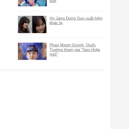
tuổi
Vợ Jang Dong Gun xuất hiện
khác lạ
Phan Mạnh Quỳnh, Quốc
Trường tham gia "Sao nhập
ngũ"