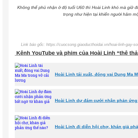
Không thể phủ nhận ở độ tuổi U60 thì Hoài Linh khó mà giữ 
trọng như hiện tại khiến người hâm mộ
Link báo gốc: https://cuocsong.giaoducthoidai.vn/hoai-linh-gay
Kênh YouTube và phim của Hoài Linh “thê th
Hoài Linh tái xuất, đóng vai Dung Ma M
Hoài Linh dự đám cưới nhận phản ứng 
Hoài Linh đi diễn hội chợ, khán giả p