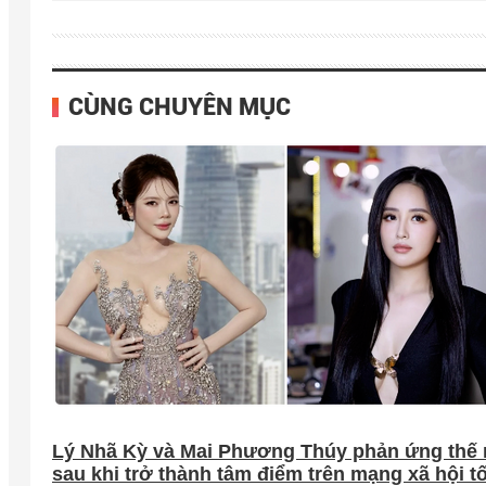
CÙNG CHUYÊN MỤC
Lý Nhã Kỳ và Mai Phương Thúy phản ứng thế
sau khi trở thành tâm điểm trên mạng xã hội tố