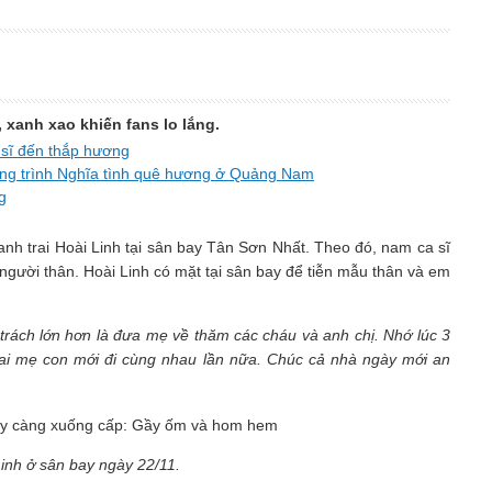
 xanh xao khiến fans lo lắng.
 sĩ đến thắp hương
ơng trình Nghĩa tình quê hương ở Quảng Nam
g
nh trai Hoài Linh tại sân bay Tân Sơn Nhất. Theo đó, nam ca sĩ
gười thân. Hoài Linh có mặt tại sân bay để tiễn mẫu thân và em
trách lớn hơn là đưa mẹ về thăm các cháu và anh chị. Nhớ lúc 3
hai mẹ con mới đi cùng nhau lần nữa. Chúc cả nhà ngày mới an
Linh ở sân bay ngày 22/11.