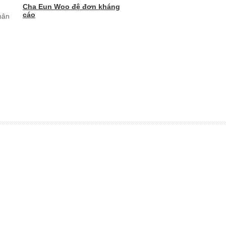
Cha Eun Woo đệ đơn kháng
cáo
hân