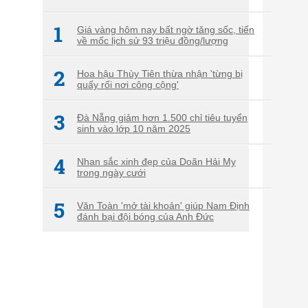
1
Giá vàng hôm nay bất ngờ tăng sốc, tiến
về mốc lịch sử 93 triệu đồng/lượng
2
Hoa hậu Thùy Tiên thừa nhận 'từng bị
quấy rối nơi công cộng'
3
Đà Nẵng giảm hơn 1.500 chỉ tiêu tuyển
sinh vào lớp 10 năm 2025
4
Nhan sắc xinh đẹp của Doãn Hải My
trong ngày cưới
5
Văn Toàn 'mở tài khoản' giúp Nam Định
đánh bại đội bóng của Anh Đức