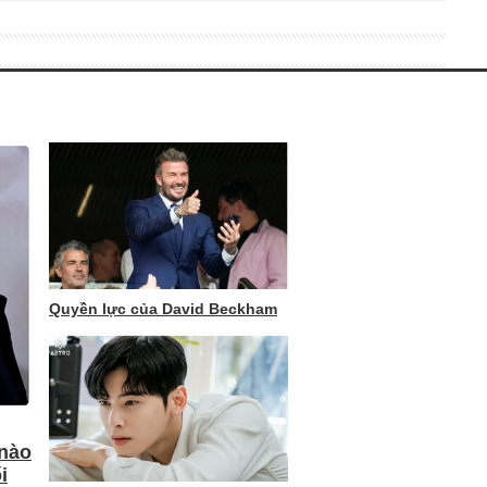
Quyền lực của David Beckham
 nào
i