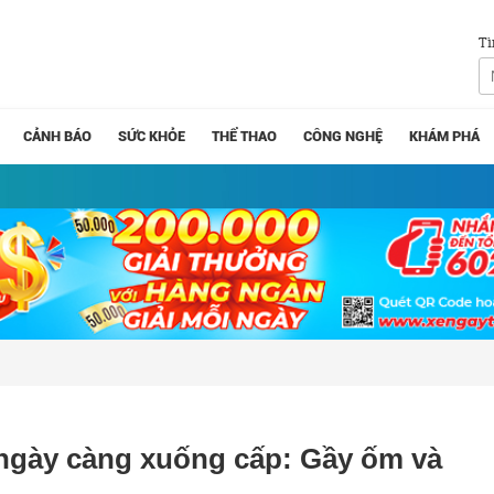
Tì
CẢNH BÁO
SỨC KHỎE
THỂ THAO
CÔNG NGHỆ
KHÁM PHÁ
 ngày càng xuống cấp: Gầy ốm và