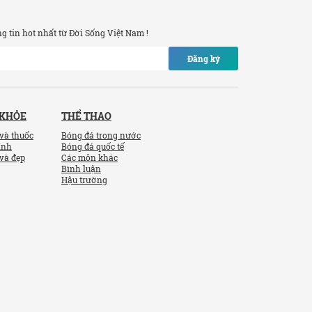
 tin hot nhất từ Đời Sống Việt Nam !
Đăng ký
 KHỎE
THỂ THAO
và thuốc
Bóng đá trong nước
ính
Bóng đá quốc tế
và đẹp
Các môn khác
Bình luận
Hậu trường