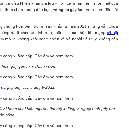
i thì điều khiến khán giả lưu ý hơn cả là hình ảnh mới nhất của
uần thun chân mang dép kẹp, vẻ ngoài gầy ốm, hom hem đến xót
công chúng hơn. Anh trở lại sân khấu từ năm 2021 nhưng vẫn chưa
ũng rất ít chia sẻ hình ảnh, thông tin cá nhân lên mạng
xã hội
m mộ lại không khỏi ngạc nhiên về vẻ ngoài tiều tụy, xuống cấp
t hiện gầy guộc khi chăm vườn.
 đá
gây quỹ vào tháng 5/2022.
ây không lâu khiến người hâm mộ lo lắng vì ngoại hình gầy ốm,
sức sống.