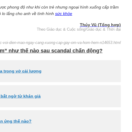
được phong độ như khi còn trẻ nhưng ngoại hình xuống cấp trầm
 lo lắng cho anh về tình hình
sức khỏe
Thúy Vũ (Tổng hợp)
Theo Giáo dục & Cuộc sống/Giáo dục & Thời đại
-soc-voi-dien-mao-ngay-cang-xuong-cap-gay-om-va-hom-hem-n14653.html
ảm” như thế nào sau scandal chấn động?
a trong vở cải lương
bất ngờ từ khán giả
hản ứng thế nào?