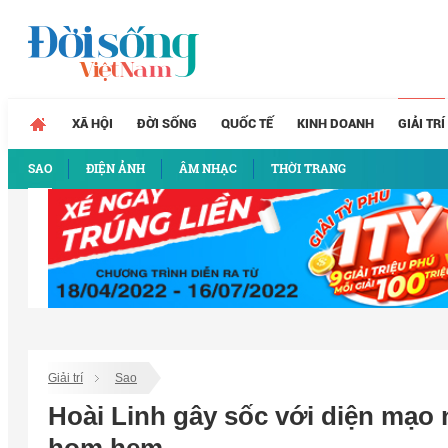
XÃ HỘI
ĐỜI SỐNG
QUỐC TẾ
KINH DOANH
GIẢI TRÍ
SAO
ĐIỆN ẢNH
ÂM NHẠC
THỜI TRANG
Giải trí
Sao
Hoài Linh gây sốc với diện mạo