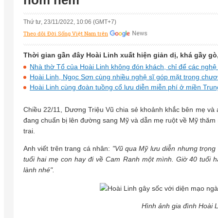
hom hem
Thứ tư, 23/11/2022, 10:06 (GMT+7)
Theo dõi Đời Sống Việt Nam trên
Thời gian gần đây Hoài Linh xuất hiện giản dị, khá gầy gò,
Nhà thờ Tổ của Hoài Linh không đón khách, chỉ để các nghệ
Hoài Linh, Ngọc Sơn cùng nhiều nghệ sĩ góp mặt trong chư
Hoài Linh cùng đoàn tuồng cổ lưu diễn miễn phí ở miền Trun
Chiều 22/11, Dương Triệu Vũ chia sẻ khoảnh khắc bên mẹ và a
đang chuẩn bị lên đường sang Mỹ và dẫn mẹ ruột về Mỹ thăm n
trai.
Anh viết trên trang cá nhân:
"Vũ qua Mỹ lưu diễn nhưng trọng 
tuổi hai mẹ con hay đi về Cam Ranh một mình. Giờ 40 tuổi 
lành nhé".
Hình ảnh gia đình Hoài 