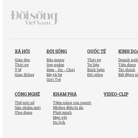
XÃ HỘI
ĐỜI SỐNG
QUỐC TẾ
KINH D
Giáo dục
Bão mạng
Thời sự
Doanh ngh
Thời sự
Suy ngẫm
Tư liệu
Tiêu dùng
Y tế
Xem - Ăn - Chơi
Bình luận
Tài chính
Giao thông
Mẹ và bé
Đời sống
Bất động s
Giới Trẻ
CÔNG NGHỆ
KHÁM PHÁ
VIDEO-CLIP
Thế giới số
Tiềm năng con người
Sản phẩm mới
Những điều bí ẩn
Ứng dụng
Phát minh
Mẹo vặt
Du lịch