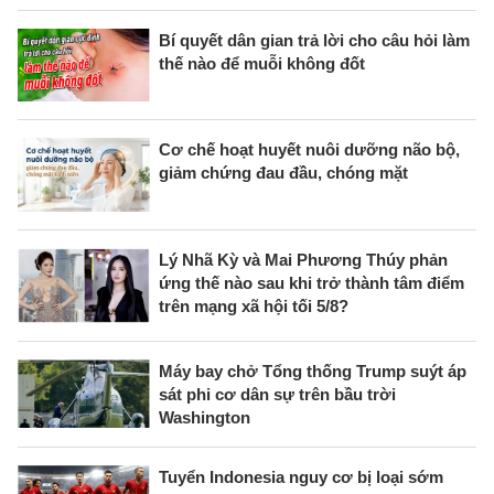
Bí quyết dân gian trả lời cho câu hỏi làm
thế nào để muỗi không đốt
Cơ chế hoạt huyết nuôi dưỡng não bộ,
giảm chứng đau đầu, chóng mặt
Lý Nhã Kỳ và Mai Phương Thúy phản
ứng thế nào sau khi trở thành tâm điểm
trên mạng xã hội tối 5/8?
Máy bay chở Tổng thống Trump suýt áp
sát phi cơ dân sự trên bầu trời
Washington
Tuyển Indonesia nguy cơ bị loại sớm