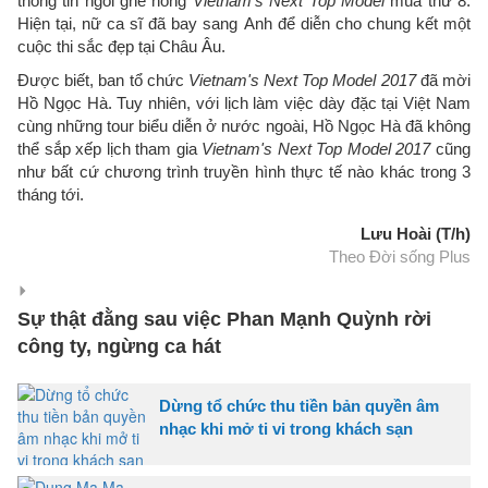
thông tin ngồi ghế nóng
Vietnam's Next Top Model
mùa thứ 8.
Hiện tại, nữ ca sĩ đã bay sang Anh để diễn cho chung kết một
cuộc thi sắc đẹp tại Châu Âu.
Được biết, ban tổ chức
Vietnam's Next Top Model 2017
đã mời
Hồ Ngọc Hà. Tuy nhiên, với lịch làm việc dày đặc tại Việt Nam
cùng những tour biểu diễn ở nước ngoài, Hồ Ngọc Hà đã không
thể sắp xếp lịch tham gia
Vietnam's Next Top Model 2017
cũng
như bất cứ chương trình truyền hình thực tế nào khác trong 3
tháng tới.
Lưu Hoài (T/h)
Theo Đời sống Plus
Sự thật đằng sau việc Phan Mạnh Quỳnh rời
công ty, ngừng ca hát
Dừng tổ chức thu tiền bản quyền âm
nhạc khi mở ti vi trong khách sạn