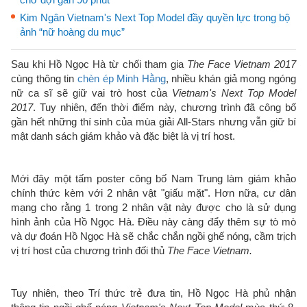
Kim Ngân Vietnam's Next Top Model đầy quyền lực trong bộ
ảnh “nữ hoàng du mục”
Sau khi Hồ Ngọc Hà từ chối tham gia
The Face Vietnam 2017
cùng thông tin
chèn ép Minh Hằng
, nhiều khán giả mong ngóng
nữ ca sĩ sẽ giữ vai trò host của
Vietnam's Next Top Model
2017
. Tuy nhiên, đến thời điểm này, chương trình đã công bố
gần hết những thí sinh của mùa giải All-Stars nhưng vẫn giữ bí
mật danh sách giám khảo và đặc biệt là vị trí host.
Mới đây một tấm poster công bố Nam Trung làm giám khảo
chính thức kèm với 2 nhân vật "giấu mặt". Hơn nữa, cư dân
mạng cho rằng 1 trong 2 nhân vật này được cho là sử dụng
hình ảnh của Hồ Ngọc Hà. Điều này càng đẩy thêm sự tò mò
và dự đoán Hồ Ngọc Hà sẽ chắc chắn ngồi ghế nóng, cầm trịch
vị trí host của chương trình đối thủ
The Face Vietnam.
Tuy nhiên, theo Trí thức trẻ đưa tin, Hồ Ngọc Hà phủ nhận