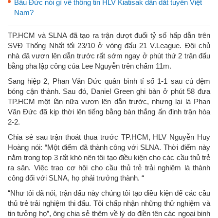
Bầu Đức nói gì về thông tin HLV Kiatisak dẫn dắt tuyển Việt
Nam?
TP.HCM và SLNA đã tạo ra trận dượt đuổi tỷ số hấp dẫn trên
SVĐ Thống Nhất tối 23/10 ở vòng đấu 21 V.League. Đội chủ
nhà đã vươn lên dẫn trước rất sớm ngay ở phút thứ 2 trận đấu
bằng pha lập công của Lee Nguyễn trên chấm 11m.
Sang hiệp 2, Phan Văn Đức quân bình tỉ số 1-1 sau cú đệm
bóng cận thành. Sau đó, Daniel Green ghi bàn ở phút 58 đưa
TP.HCM một lần nữa vươn lên dẫn trước, nhưng lại là Phan
Văn Đức đã kịp thời lên tiếng bằng bàn thắng ấn định trận hòa
2-2.
Chia sẻ sau trận thoát thua trước TP.HCM, HLV Nguyễn Huy
Hoàng nói: “Một điểm đã thành công với SLNA. Thời điểm này
nằm trong top 3 rất khó nên tôi tạo điều kiện cho các cầu thủ trẻ
ra sân. Việc trao cơ hội cho cầu thủ trẻ trải nghiệm là thành
công đối với SLNA, họ phải trưởng thành. “
“Như tôi đã nói, trận đấu này chúng tôi tạo điều kiện để các cầu
thủ trẻ trải nghiệm thi đấu. Tôi chấp nhận những thử nghiệm và
tin tưởng họ”, ông chia sẻ thêm về lý do điền tên các ngoại binh