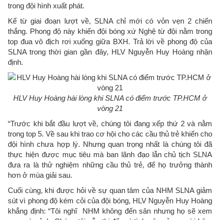
trong đội hình xuất phát.
Kể từ giai đoạn lượt về, SLNA chỉ mới có vỏn vẹn 2 chiến
thắng. Phong độ này khiến đội bóng xứ Nghệ từ đội nằm trong
top đua vô địch rơi xuống giữa BXH. Trả lời về phong độ của
SLNA trong thời gian gần đây, HLV Nguyễn Huy Hoàng nhận
định.
HLV Huy Hoàng hài lòng khi SLNA có điểm trước TP.HCM ở
vòng 21
“Trước khi bắt đầu lượt về, chúng tôi đang xếp thứ 2 và nằm
trong top 5. Về sau khi trao cơ hội cho các cầu thủ trẻ khiến cho
đội hình chưa hợp lý. Nhưng quan trọng nhất là chúng tôi đã
thực hiện được mục tiêu mà ban lãnh đạo lẫn chủ tịch SLNA
đưa ra là thử nghiệm những cầu thủ trẻ, để họ trưởng thành
hơn ở mùa giải sau.
Cuối cùng, khi được hỏi về sự quan tâm của NHM SLNA giảm
sút vì phong độ kém cỏi của đội bóng, HLV Nguyễn Huy Hoàng
khẳng định: “Tôi nghĩ NHM không đến sân nhưng họ sẽ xem