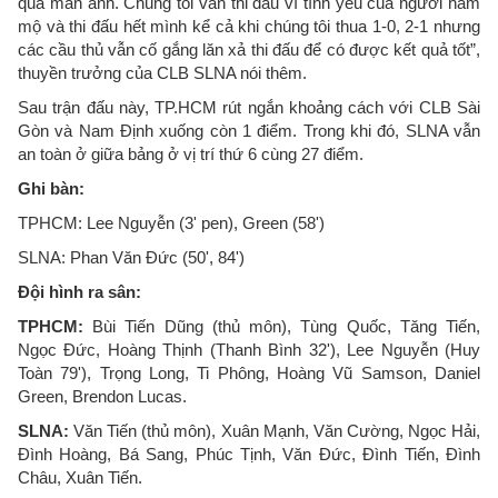
qua màn ảnh. Chúng tôi vẫn thi đấu vì tình yêu của người hâm
mộ và thi đấu hết mình kể cả khi chúng tôi thua 1-0, 2-1 nhưng
các cầu thủ vẫn cố gắng lăn xả thi đấu để có được kết quả tốt”,
thuyền trưởng của CLB SLNA nói thêm.
Sau trận đấu này, TP.HCM rút ngắn khoảng cách với CLB Sài
Gòn và Nam Định xuống còn 1 điểm. Trong khi đó, SLNA vẫn
an toàn ở giữa bảng ở vị trí thứ 6 cùng 27 điểm.
Ghi bàn:
TPHCM: Lee Nguyễn (3' pen), Green (58')
SLNA: Phan Văn Đức (50', 84')
Đội hình ra sân:
TPHCM:
Bùi Tiến Dũng (thủ môn), Tùng Quốc, Tăng Tiến,
Ngọc Đức, Hoàng Thịnh (Thanh Bình 32'), Lee Nguyễn (Huy
Toàn 79'), Trọng Long, Ti Phông, Hoàng Vũ Samson, Daniel
Green, Brendon Lucas.
SLNA:
Văn Tiến (thủ môn), Xuân Mạnh, Văn Cường, Ngọc Hải,
Đình Hoàng, Bá Sang, Phúc Tịnh, Văn Đức, Đình Tiến, Đình
Châu, Xuân Tiến.