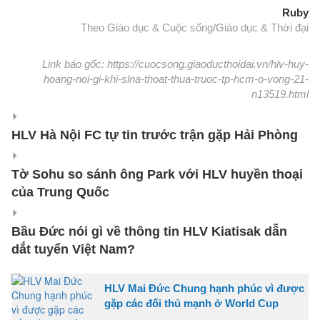
Ruby
Theo Giáo dục & Cuộc sống/Giáo dục & Thời đại
Link báo gốc: https://cuocsong.giaoducthoidai.vn/hlv-huy-
hoang-noi-gi-khi-slna-thoat-thua-truoc-tp-hcm-o-vong-21-
n13519.html
HLV Hà Nội FC tự tin trước trận gặp Hải Phòng
Tờ Sohu so sánh ông Park với HLV huyền thoại
của Trung Quốc
Bầu Đức nói gì về thông tin HLV Kiatisak dẫn
dắt tuyển Việt Nam?
HLV Mai Đức Chung hạnh phúc vì được
gặp các đối thủ mạnh ở World Cup