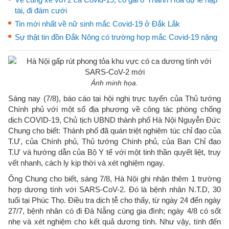
tài, đi đám cưới
Tin mới nhất về nữ sinh mắc Covid-19 ở Đắk Lắk
Sự thật tin đồn Đắk Nông có trường hợp mắc Covid-19 nặng
Ảnh minh họa.
Sáng nay (7/8), báo cáo tại hội nghị trực tuyến của Thủ tướng
Chính phủ với một số địa phương về công tác phòng chống
dịch COVID-19, Chủ tịch UBND thành phố Hà Nội Nguyễn Đức
Chung cho biết: Thành phố đã quán triệt nghiêm túc chỉ đạo của
T.Ư, của Chính phủ, Thủ tướng Chính phủ, của Ban Chỉ đạo
T.Ư và hướng dẫn của Bộ Y tế với một tinh thần quyết liệt, truy
vết nhanh, cách ly kịp thời và xét nghiệm ngay.
Ông Chung cho biết, sáng 7/8, Hà Nội ghi nhận thêm 1 trường
hợp dương tính với SARS-CoV-2. Đó là bệnh nhân N.T.D, 30
tuổi tại Phúc Thọ. Điều tra dịch tễ cho thấy, từ ngày 24 đến ngày
27/7, bệnh nhân có đi Đà Nẵng cùng gia đình; ngày 4/8 có sốt
nhẹ và xét nghiệm cho kết quả dương tính. Như vậy, tính đến