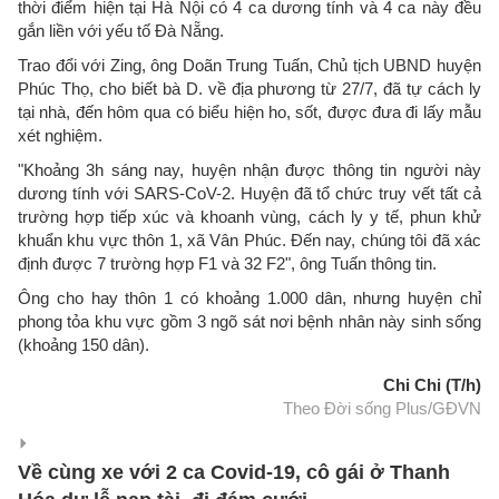
thời điểm hiện tại Hà Nội có 4 ca dương tính và 4 ca này đều
gắn liền với yếu tố Đà Nẵng.
Trao đổi với Zing, ông Doãn Trung Tuấn, Chủ tịch UBND huyện
Phúc Thọ, cho biết bà D. về địa phương từ 27/7, đã tự cách ly
tại nhà, đến hôm qua có biểu hiện ho, sốt, được đưa đi lấy mẫu
xét nghiệm.
"Khoảng 3h sáng nay, huyện nhận được thông tin người này
dương tính với SARS-CoV-2. Huyện đã tổ chức truy vết tất cả
trường hợp tiếp xúc và khoanh vùng, cách ly y tế, phun khử
khuẩn khu vực thôn 1, xã Vân Phúc. Đến nay, chúng tôi đã xác
định được 7 trường hợp F1 và 32 F2", ông Tuấn thông tin.
Ông cho hay thôn 1 có khoảng 1.000 dân, nhưng huyện chỉ
phong tỏa khu vực gồm 3 ngõ sát nơi bệnh nhân này sinh sống
(khoảng 150 dân).
Chi Chi (T/h)
Theo Đời sống Plus/GĐVN
Về cùng xe với 2 ca Covid-19, cô gái ở Thanh