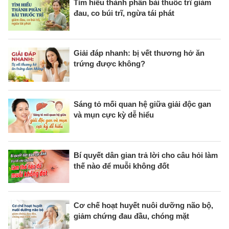
Tìm hiểu thành phần bài thuốc trĩ giảm
đau, co búi trĩ, ngừa tái phát
Giải đáp nhanh: bị vết thương hở ăn
trứng được không?
Sáng tỏ mối quan hệ giữa giải độc gan
và mụn cực kỳ dễ hiểu
Bí quyết dân gian trả lời cho câu hỏi làm
thế nào để muỗi không đốt
Cơ chế hoạt huyết nuôi dưỡng não bộ,
giảm chứng đau đầu, chóng mặt