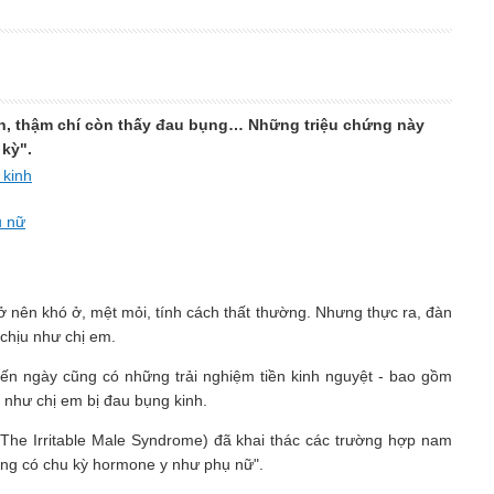
m ăn, thậm chí còn thấy đau bụng… Những triệu chứng này
 kỳ".
 kinh
ụ nữ
rở nên khó ở, mệt mỏi, tính cách thất thường. Nhưng thực ra, đàn
chịu như chị em.
đến ngày cũng có những trải nghiệm tiền kinh nguyệt - bao gồm
 như chị em bị đau bụng kinh.
The Irritable Male Syndrome) đã khai thác các trường hợp nam
cũng có chu kỳ hormone y như phụ nữ".