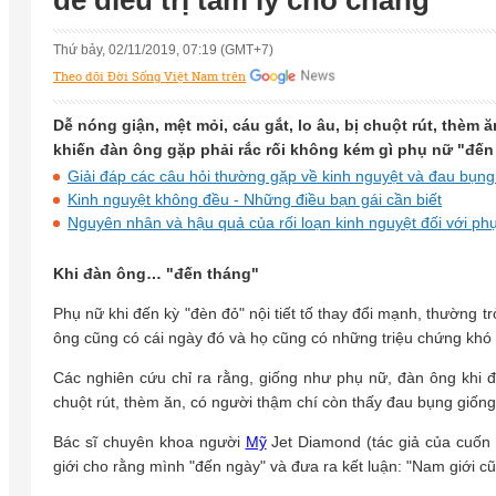
để điều trị tâm lý cho chàng
Thứ bảy, 02/11/2019, 07:19 (GMT+7)
Theo dõi Đời Sống Việt Nam trên
Dễ nóng giận, mệt mỏi, cáu gắt, lo âu, bị chuột rút, thè
khiến đàn ông gặp phải rắc rối không kém gì phụ nữ "đến
Giải đáp các câu hỏi thường gặp về kinh nguyệt và đau bụng
Kinh nguyệt không đều - Những điều bạn gái cần biết
Nguyên nhân và hậu quả của rối loạn kinh nguyệt đối với ph
Khi đàn ông… "đến tháng"
Phụ nữ khi đến kỳ "đèn đỏ" nội tiết tố thay đổi mạnh, thường t
ông cũng có cái ngày đó và họ cũng có những triệu chứng khó 
Các nghiên cứu chỉ ra rằng, giống như phụ nữ, đàn ông khi 
chuột rút, thèm ăn, có người thậm chí còn thấy đau bụng giống
Bác sĩ chuyên khoa người
Mỹ
Jet Diamond (tác giả của cuốn 
giới cho rằng mình "đến ngày" và đưa ra kết luận: "Nam giới 