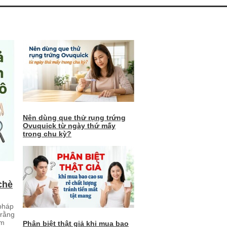
Nên dùng que thử rụng trứng
Ovuquick từ ngày thứ mấy
trong chu kỳ?
chè
pháp
 rằng
êm
Phân biệt thật giả khi mua bao