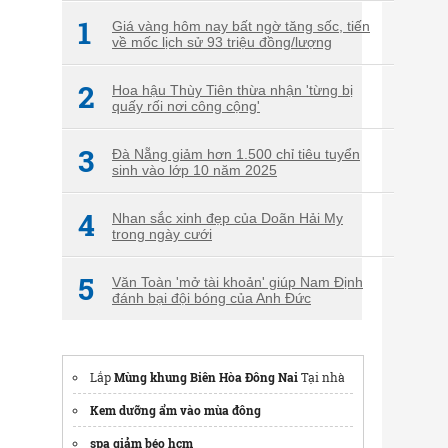
1
Giá vàng hôm nay bất ngờ tăng sốc, tiến
về mốc lịch sử 93 triệu đồng/lượng
2
Hoa hậu Thùy Tiên thừa nhận 'từng bị
quấy rối nơi công cộng'
3
Đà Nẵng giảm hơn 1.500 chỉ tiêu tuyển
sinh vào lớp 10 năm 2025
4
Nhan sắc xinh đẹp của Doãn Hải My
trong ngày cưới
5
Văn Toàn 'mở tài khoản' giúp Nam Định
đánh bại đội bóng của Anh Đức
Lắp
Mùng khung Biên Hòa Đông Nai
Tại nhà
Kem dưỡng ẩm vào mùa đông
spa giảm béo hcm