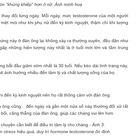
còn "khủng khiếp" hơn ở nữ. Ảnh minh hoạ
hể thay đổi từng ngày. Mỗi ngày, mức testosterone của một người
 mệt mỏi như khi phụ nữ đến kỳ kinh nguyệt, thậm chí khi lượng
u chứng này ở đàn ông lại không xảy ra thường xuyên, đều đặn như
gặp những hiện tượng này nhất là ở tuổi mới lớn và tầm trung
 bắt đầu giảm sớm nhất là 30 tuổi. Nếu kéo dài tình trạng này,
 sẽ ảnh hưởng nhiều đến tâm lý và chất lượng sống của họ.
i đến kỳ kinh nguyệt nên họ rất thông cảm với đàn ông.
àn ông cũng... đến ngày và gần một nửa số này thường đối xử rất
bối, căng thẳng của đàn ông, giúp các chàng vui lên hơn.
 stress hiệu quả, duy trì hormone testosterone ổn định.