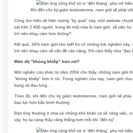
Khi đến chu kỳ giảm testosterone, nam giới sẽ phải c
Cũng tìm hiểu về hiện tượng "kỳ quái" này, một website chuy
sát trên 2.400 người, trong đó một nửa là nam giới, về việc h
trở nên nhạy cảm hơn không?.
Kết quả, 26% nam giới cho biết họ có những trải nghiệm này, 
trở nên nhạy cảm về vấn đề cân nặng, 5% cảm thấy như "đau bụ
Mức độ "khủng khiếp" hơn nữ?
Một nghiên cứu khác từ năm 2004 cho thấy, những nam giới th
"khủng khiếp" hơn ở nữ. Trong nghiên cứu này, nam giới chị
bụng và đau lưng…
Theo đó, khi đến chu kỳ giảm testosterone, nam giới sẽ phả
bạo lực hơn hẳn bình thường.
Đàn ông thường ít chia sẻ những khó khăn cả về công việc, cu
vậy, họ lại càng thấy căng thẳng hơn mỗi khi "đến kỳ".