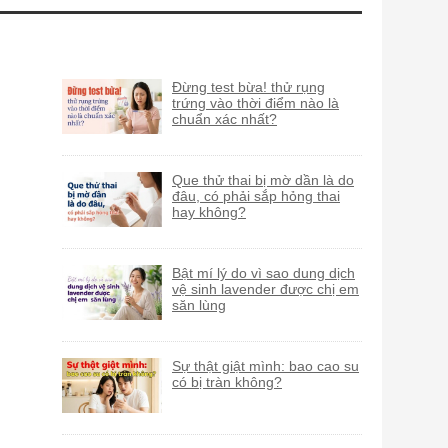
Đừng test bừa! thử rụng
trứng vào thời điểm nào là
chuẩn xác nhất?
Que thử thai bị mờ dần là do
đâu, có phải sắp hỏng thai
hay không?
Bật mí lý do vì sao dung dịch
vệ sinh lavender được chị em
săn lùng
Sự thật giật mình: bao cao su
có bị tràn không?