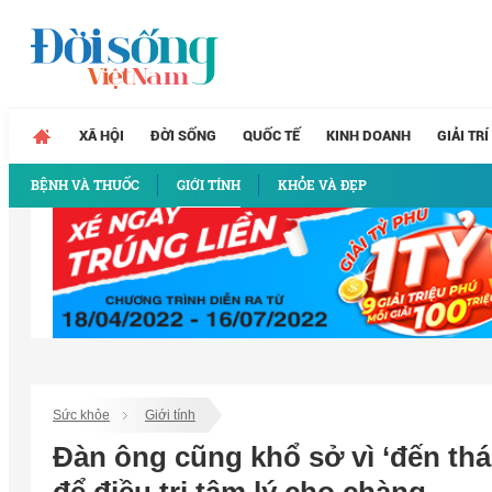
XÃ HỘI
ĐỜI SỐNG
QUỐC TẾ
KINH DOANH
GIẢI TRÍ
BỆNH VÀ THUỐC
GIỚI TÍNH
KHỎE VÀ ĐẸP
Sức khỏe
Giới tính
Đàn ông cũng khổ sở vì ‘đến thá