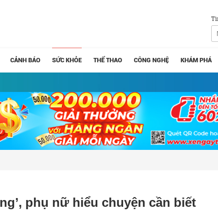
Tì
CẢNH BÁO
SỨC KHỎE
THỂ THAO
CÔNG NGHỆ
KHÁM PHÁ
ng’, phụ nữ hiểu chuyện cần biết