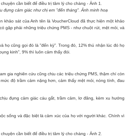
hịu đựng cảm giác như chị em "đến tháng". Ảnh minh hoạ
ên khảo sát của Anh tên là VoucherCloud đã thực hiện một khảo
ọ có gặp phải những triệu chứng PMS - như chuột rút, mệt mỏi, và
và họ cũng gọi đó là "đến kỳ". Trong đó, 12% thú nhận lúc đó họ
ng kinh", 9% thì luôn cảm thấy đói.
am gia nghiên cứu cũng chịu các triệu chứng PMS, thậm chí còn
u mức độ trầm cảm nặng hơn, cảm thấy mệt mỏi, nóng tính, đau
i chịu đựng cảm giác cáu gắt, trầm cảm, lơ đãng, kèm xu hướng
ộc sống và đặc biệt là cảm xúc của họ với người khác. Chính vì