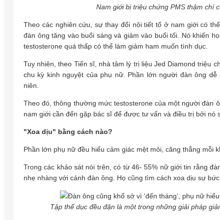
Nam giới bị triệu chứng PMS thậm chí 
Theo các nghiên cứu, sự thay đổi nội tiết tố ở nam giới có t
đàn ông tăng vào buổi sáng và giảm vào buổi tối. Nó khiến họ
testosterone quá thấp có thể làm giảm ham muốn tình dục.
Tuy nhiên, theo Tiến sĩ, nhà tâm lý trị liệu Jed Diamond triệ
chu kỳ kinh nguyệt của phụ nữ. Phần lớn người đàn ông dễ 
niên.
Theo đó, thông thường mức testosterone của một người đàn ông
nam giới cần đến gặp bác sĩ để được tư vấn và điều trị bởi nó
"Xoa dịu" bằng cách nào?
Phần lớn phụ nữ đều hiểu cảm giác mệt mỏi, căng thẳng mỗi kh
Trong các khảo sát nói trên, có từ 46- 55% nữ giới tin rằng đ
nhẹ nhàng với cánh đàn ông. Họ cũng tìm cách xoa dịu sự bức 
Tập thể dục đều đặn là một trong những giải pháp giảm