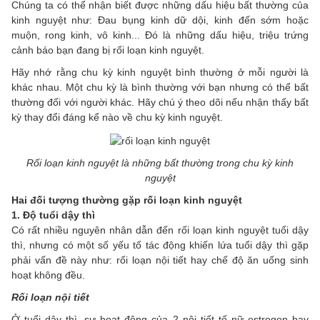
Chúng ta có thể nhận biết được những dấu hiệu bất thường của
kinh nguyệt như: Đau bụng kinh dữ dội, kinh đến sớm hoặc
muộn, rong kinh, vô kinh... Đó là những dấu hiệu, triệu trứng
cảnh báo bạn đang bị rối loạn kinh nguyệt.
Hãy nhớ rằng chu kỳ kinh nguyệt bình thường ở mỗi người là
khác nhau. Một chu kỳ là bình thường với bạn nhưng có thể bất
thường đối với người khác. Hãy chú ý theo dõi nếu nhận thấy bất
kỳ thay đổi đáng kể nào về chu kỳ kinh nguyệt.
Rối loạn kinh nguyệt là những bất thường trong chu kỳ kinh
nguyệt
Hai đối tượng thường gặp rối loạn kinh nguyệt
1. Độ tuổi dậy thì
Có rất nhiều nguyên nhân dẫn đến rối loạn kinh nguyệt tuổi dậy
thì, nhưng có một số yếu tố tác động khiến lứa tuổi dậy thì gặp
phải vấn đề này như: rối loạn nội tiết hay chế độ ăn uống sinh
hoạt không đều.
Rối loạn nội tiết
Ở tuổi dậy thì, sự hoạt động của 2 nội tiết tố nữ estrogen hay