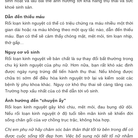
sinh hoạt và lâu dài thể ảnh hưởng tới khả năng thụ thai và sức
khoẻ sinh sản.
Dẫn đến thiếu máu
Rối loạn kinh nguyệt có thể có triệu chứng ra máu nhiều một thời
gian dài hoặc ra máu không theo một quy tắc nào, dẫn đến thiếu
máu. Bạn có thể sẽ cảm thấy chóng mặt, mệt mỏi, tim loạn nhịp,
thở gấp...
Nguy cơ vô sinh
Rối loạn kinh nguyệt về bản chất là sự thay đổi bất thường trong
chu kỳ kinh nguyệt của phụ nữ. Hơn nữa, bạn rất khó xác định
được ngày rụng trứng để tiến hành thụ thai. Nếu không được
chữa trị sớm để điều hòa kinh nguyệt trở lại và kiểm soát các
bệnh lý phụ khoa khác. Nguy cơ khó thụ thai sẽ càng tăng cao.
Trường hợp xấu nhất của có thể dẫn tới vô sinh.
Ảnh hưởng đến “chuyện ấy”
Rối loạn kinh nguyệt gây khó chịu, mệt mỏi, đau bụng dữ dội.
Nếu rối loạn kinh nguyệt ở độ tuổi tiền mãn kinh sẽ khiến đời
sống chăn gối của vợ chồng trục trặc, không hòa hợp.
Chị em phụ nữ hãy chăm sóc bản thân thật tốt từ bên trong để có
được cuộc sống tốt đẹp hơn. Việc bổ sung nội tiết tố nữ nhằm