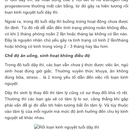
progesterone thường mất cân bằng, từ đó gây ra hiện tượng rối
loạn kinh nguyệt tuổi dậy thì.
Ngoài ra, trong độ tuổi dậy thì buồng trứng hoạt động chưa được
ổn định. Từ đó rất dễ dẫn đến tình trạng phóng noãn không đều,
có khi 1 tháng phóng noãn 2 lần hoặc tháng lại không có lần nào.
Đây là nguyên nhân chủ yếu gây ra tình trạng có kinh 2 lần/tháng
hoặc không có kinh trong vòng 2 - 3 tháng hay lâu hơn.
Chế độ ăn uống, sinh hoạt không điều độ
Trong độ tuổi dậy thì, các bạn vẫn chưa ý thức được việc ăn, ngủ
sinh hoạt đúng giờ giấc. Thường xuyên thức khuya, ăn không
đúng bữa, stress... là 1 trong yếu tố dẫn đến việc rối loạn kinh
nguyệt.
Dậy thì sinh lý thay đổi thì tâm lý cũng có sự thay đổi khá rõ rệt.
Thường thì các bạn gái sẽ có tâm lý lo sợ, căng thẳng khi gặp
phải vấn đề gì đó dẫn tới hiện tượng bất ổn tâm lý. Và tùy thuộc
vào tâm lý của mỗi người mà mức độ ảnh hưởng đến chu kỳ kinh
nguyệt sẽ khác nhau.