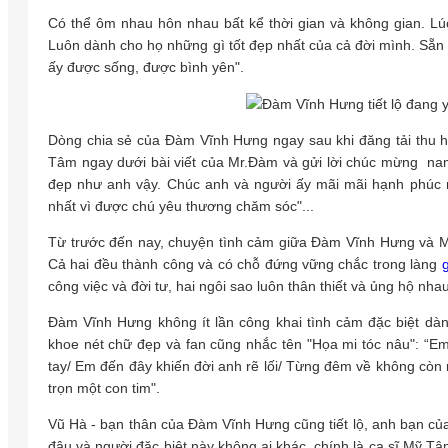
Có thể ôm nhau hôn nhau bất kể thời gian và không gian. Lú
Luôn dành cho họ những gì tốt đẹp nhất của cả đời mình. Sẵn
ấy được sống, được bình yên".
Dòng chia sẻ của Đàm Vĩnh Hưng ngay sau khi đăng tải thu hú
Tâm ngay dưới bài viết của Mr.Đàm và gửi lời chúc mừng nam
đẹp như anh vậy. Chúc anh và người ấy mãi mãi hạnh phúc m
nhất vì được chú yêu thương chăm sóc"...
Từ trước đến nay, chuyện tình cảm giữa Đàm Vĩnh Hưng và M
Cả hai đều thành công và có chỗ đứng vững chắc trong làng
g
công việc và đời tư, hai ngôi sao luôn thân thiết và ủng hộ nhau
Đàm Vĩnh Hưng không ít lần công khai tình cảm đặc biệt dàn
khoe nét chữ đẹp và fan cũng nhắc tên "Họa mi tóc nâu": “Em
tay/ Em đến đây khiến đời anh rẽ lối/ Từng đêm về không còn 
trọn một con tim".
Vũ Hà - bạn thân của Đàm Vĩnh Hưng cũng tiết lộ, anh bạn củ
đâu và người đặc biệt này không ai khác, chính là ca sĩ Mỹ T