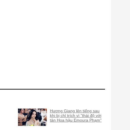
Hương Giang lên tiếng sau
khi bị chỉ trích vì "thái độ với
tân Hoa hậu Emoura Phạm"