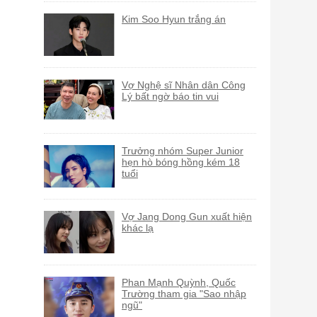
Kim Soo Hyun trắng án
Vợ Nghệ sĩ Nhân dân Công
Lý bất ngờ báo tin vui
Trưởng nhóm Super Junior
hẹn hò bóng hồng kém 18
tuổi
Vợ Jang Dong Gun xuất hiện
khác lạ
Phan Mạnh Quỳnh, Quốc
Trường tham gia "Sao nhập
ngũ"