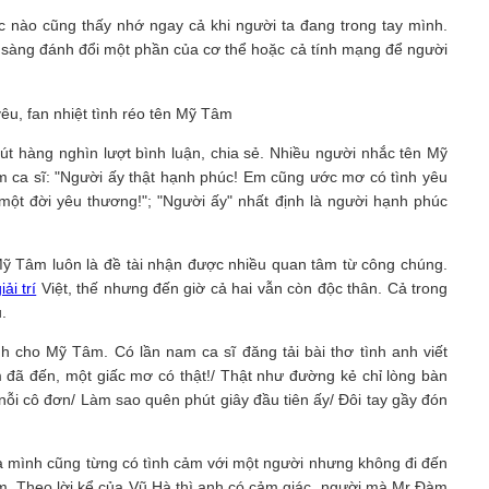
c nào cũng thấy nhớ ngay cả khi người ta đang trong tay mình.
 sàng đánh đổi một phần của cơ thể hoặc cả tính mạng để người
t hàng nghìn lượt bình luận, chia sẻ. Nhiều người nhắc tên Mỹ
 ca sĩ: "Người ấy thật hạnh phúc! Em cũng ước mơ có tình yêu
ột đời yêu thương!"; "Người ấy" nhất định là người hạnh phúc
ỹ Tâm luôn là đề tài nhận được nhiều quan tâm từ công chúng.
iải trí
Việt, thế nhưng đến giờ cả hai vẫn còn độc thân. Cả trong
.
h cho Mỹ Tâm. Có lần nam ca sĩ đăng tải bài thơ tình anh viết
 đã đến, một giấc mơ có thật!/ Thật như đường kẻ chỉ lòng bàn
nỗi cô đơn/ Làm sao quên phút giây đầu tiên ấy/ Đôi tay gầy đón
a mình cũng từng có tình cảm với một người nhưng không đi đến
âm. Theo lời kể của Vũ Hà thì anh có cảm giác, người mà Mr Đàm