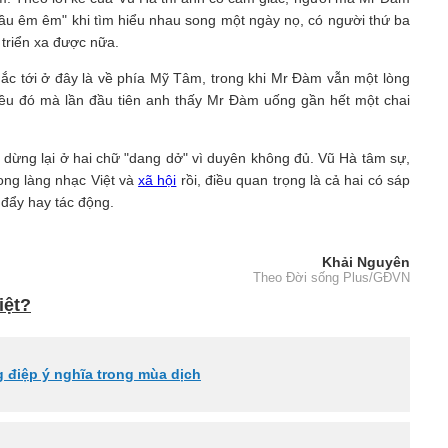
ầu êm êm" khi tìm hiểu nhau song một ngày nọ, có người thứ ba
 triển xa được nữa.
hắc tới ở đây là về phía Mỹ Tâm, trong khi Mr Đàm vẫn một lòng
điều đó mà lần đầu tiên anh thấy Mr Đàm uống gần hết một chai
ừng lại ở hai chữ "dang dở" vì duyên không đủ. Vũ Hà tâm sự,
rong làng nhạc Việt và
xã hội
rồi, điều quan trọng là cả hai có sáp
 đẩy hay tác động.
Khải Nguyên
Theo Đời sống Plus/GĐVN
iệt?
 điệp ý nghĩa trong mùa dịch