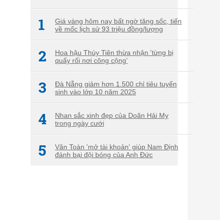
1
Giá vàng hôm nay bất ngờ tăng sốc, tiến
về mốc lịch sử 93 triệu đồng/lượng
2
Hoa hậu Thùy Tiên thừa nhận 'từng bị
quấy rối nơi công cộng'
3
Đà Nẵng giảm hơn 1.500 chỉ tiêu tuyển
sinh vào lớp 10 năm 2025
4
Nhan sắc xinh đẹp của Doãn Hải My
trong ngày cưới
5
Văn Toàn 'mở tài khoản' giúp Nam Định
đánh bại đội bóng của Anh Đức