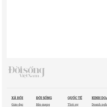
XÃ HỘI
ĐỜI SỐNG
QUỐC TẾ
KINH D
Giáo dục
Bão mạng
Thời sự
Doanh ngh