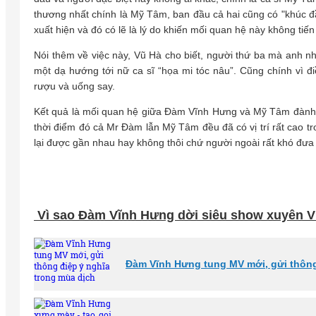
thương nhất chính là Mỹ Tâm, ban đầu cả hai cũng có "khúc đ
xuất hiện và đó có lẽ là lý do khiến mối quan hệ này không tiến
Nói thêm về việc này, Vũ Hà cho biết, người thứ ba mà anh n
một dạ hướng tới nữ ca sĩ “họa mi tóc nâu”. Cũng chính vì 
rượu và uống say.
Kết quả là mối quan hệ giữa Đàm Vĩnh Hưng và Mỹ Tâm đành d
thời điểm đó cả Mr Đàm lẫn Mỹ Tâm đều đã có vị trí rất cao t
lại được gần nhau hay không thôi chứ người ngoài rất khó đưa
Vì sao Đàm Vĩnh Hưng dời siêu show xuyên V
Đàm Vĩnh Hưng tung MV mới, gửi thông