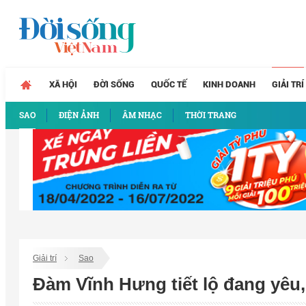
XÃ HỘI
ĐỜI SỐNG
QUỐC TẾ
KINH DOANH
GIẢI TRÍ
SAO
ĐIỆN ẢNH
ÂM NHẠC
THỜI TRANG
Giải trí
Sao
Đàm Vĩnh Hưng tiết lộ đang yêu,