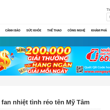
Tì
CẢNH BÁO
SỨC KHỎE
THỂ THAO
CÔNG NGHỆ
KHÁM PHÁ
 fan nhiệt tình réo tên Mỹ Tâm