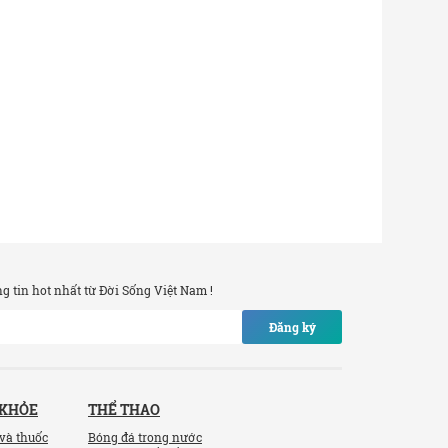
 tin hot nhất từ Đời Sống Việt Nam !
Đăng ký
 KHỎE
THỂ THAO
và thuốc
Bóng đá trong nước