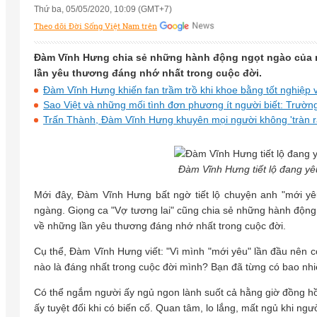
Thứ ba, 05/05/2020, 10:09 (GMT+7)
Theo dõi Đời Sống Việt Nam trên
Đàm Vĩnh Hưng chia sẻ những hành động ngọt ngào của 
lần yêu thương đáng nhớ nhất trong cuộc đời.
Đàm Vĩnh Hưng khiến fan trầm trồ khi khoe bằng tốt nghiệp 
Sao Việt và những mối tình đơn phương ít người biết: Trườ
Trấn Thành, Đàm Vĩnh Hưng khuyên mọi người không 'tràn ra
Đàm Vĩnh Hưng tiết lộ đang yêu
Mới đây, Đàm Vĩnh Hưng bất ngờ tiết lộ chuyện anh "mới yê
ngàng. Giọng ca "Vợ tương lai" cũng chia sẻ những hành độn
về những lần yêu thương đáng nhớ nhất trong cuộc đời.
Cụ thể, Đàm Vĩnh Hưng viết: "Vì mình "mới yêu" lần đầu nên 
nào là đáng nhất trong cuộc đời mình? Bạn đã từng có bao nh
Có thể ngắm người ấy ngủ ngon lành suốt cả hằng giờ đồng hồ. 
ấy tuyệt đối khi có biến cố. Quan tâm, lo lắng, mất ngủ khi n