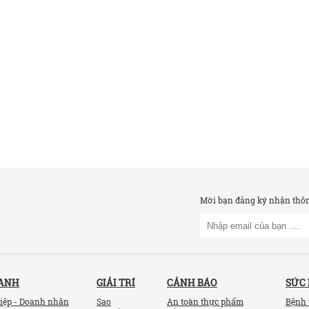
Mời bạn đăng ký nhận thông
OANH
GIẢI TRÍ
CẢNH BÁO
SỨC
iệp - Doanh nhân
Sao
An toàn thực phẩm
Bệnh 