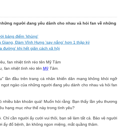
những người đang yêu dành cho nhau và hỏi fan về những
với bảng điểm 'khủng'
ng Giang, Đàm Vĩnh Hưng 'say nắng' hơn 1 thập kỷ
 đường' khi hết giãn cách xã hội
, fan nhiệt tình réo tên
Mỹ
Tâm.
u" lần đầu trên trang cá nhân khiến dân mạng không khỏi ngỡ
g ngọt ngào của những người đang yêu dành cho nhau và hỏi fan
có nhiều băn khoăn quá! Muốn hỏi rằng: Bạn thấy lần yêu thương
iêu hạng mục như thế này trong tình yêu?
Chỉ cần người ấy cười vui thôi, bạn sẽ làm tất cả. Bảo vệ người
gười ấy đổ bệnh, ăn không ngon miệng, mắt quầng thâm.