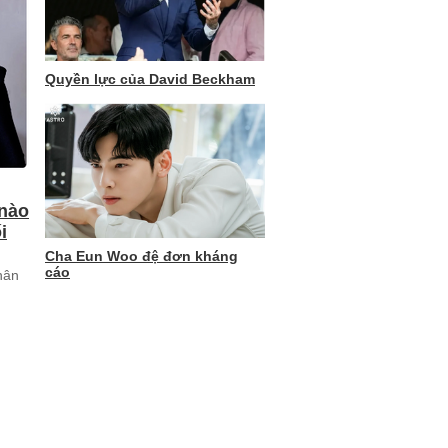
Quyền lực của David Beckham
 nào
i
Cha Eun Woo đệ đơn kháng
cáo
hân