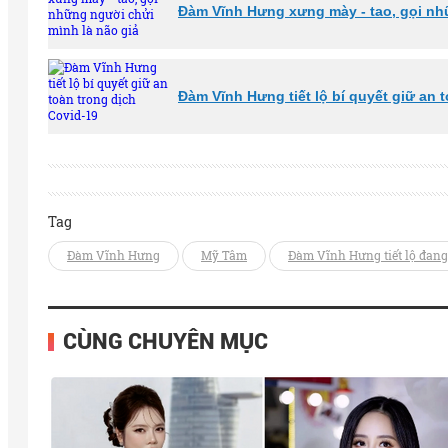
Đàm Vĩnh Hưng xưng mày - tao, gọi nh
Đàm Vĩnh Hưng tiết lộ bí quyết giữ an 
Tag
Đàm Vĩnh Hưng
Mỹ Tâm
Đàm Vĩnh Hưng tiết lộ đang
CÙNG CHUYÊN MỤC