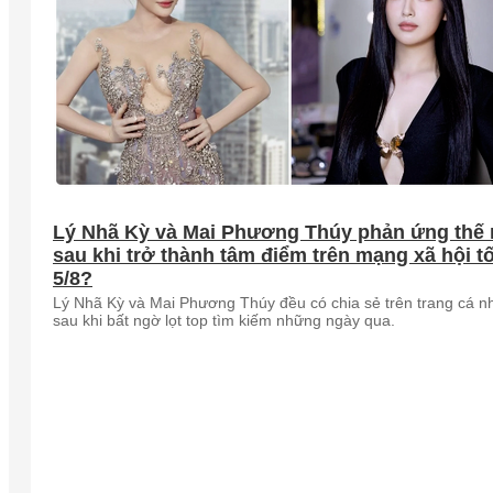
Lý Nhã Kỳ và Mai Phương Thúy phản ứng thế
sau khi trở thành tâm điểm trên mạng xã hội tố
5/8?
Lý Nhã Kỳ và Mai Phương Thúy đều có chia sẻ trên trang cá n
sau khi bất ngờ lọt top tìm kiếm những ngày qua.