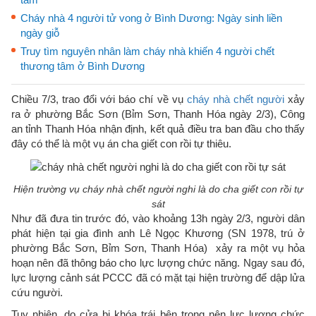
Cháy nhà 4 người tử vong ở Bình Dương: Ngày sinh liền
ngày giỗ
Truy tìm nguyên nhân làm cháy nhà khiến 4 người chết
thương tâm ở Bình Dương
Chiều 7/3, trao đổi với báo chí về vụ
cháy nhà chết người
xảy
ra ở phường Bắc Sơn (Bỉm Sơn, Thanh Hóa ngày 2/3), Công
an tỉnh Thanh Hóa nhận định, kết quả điều tra ban đầu cho thấy
đây có thể là một vụ án cha giết con rồi tự thiêu.
Hiện trường vụ cháy nhà chết người nghi là do cha giết con rồi tự
sát
Như đã đưa tin trước đó, vào khoảng 13h ngày 2/3, người dân
phát hiện tại gia đình anh Lê Ngọc Khương (SN 1978, trú ở
phường Bắc Sơn, Bỉm Sơn, Thanh Hóa) xảy ra một vụ hỏa
hoạn nên đã thông báo cho lực lượng chức năng. Ngay sau đó,
lực lượng cảnh sát PCCC đã có mặt tại hiện trường để dập lửa
cứu người.
Tuy nhiên, do cửa bị khóa trái bên trong nên lực lượng chức