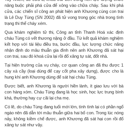
năng buộc phải phá cửa để xông vào chữa cháy. Sau khi phá
cửa, các chiến sĩ công an phát hiện anh Khương cùng con trai
là Lê Duy Tùng (SN 2002) đã tử vong trong góc nhà trong tình
trạng thi thể cháy xém.
Qua khám nghiệm tử thi, Công an tỉnh Thanh Hoá xác định
cháu Tùng có vết thương nặng ở đầu. Từ kết quả khám nghiệm
kết hợp với tài liệu điều tra, bước đầu, lực lượng chức năng
nhận định do mâu thuẫn gia đình nên anh Khương đã sát hại
con trai, sau đó khoá cửa lại rồi đổ xăng tự sát, đốt nhà.
Tại hiện trường của vụ cháy, cơ quan công an đã thu được 1
cây xà cầy (loại dùng để cạy cốt pha xây dựng), được cho là
hung khí anh Khương dùng để sát hại cháu Tùng.
Được biết, anh Khương là người hiền lành, ít giao lưu với bà
con hàng xóm. Cháu Tùng đang là học sinh, học lực trung bình
khá, thường hay cự cãi lại cha mẹ.
Có lẽ, do cháu Tùng đang tuổi mới lớn, tính tình lại có phần ngổ
ngáo nên đã dẫn tới mâu thuẫn giữa hai bố con. Trong lúc nóng
nảy, không kiềm chế được, anh Khương đã sát hại con rồi đổ
xăng tự sát như vậy.