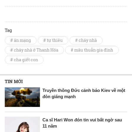
Tag
# án mạng
# tự thiêu
# cháy nhà
# cháy nhà ở Thanh Hóa
# mâu thuẫn gia đình
# cha giết con
TIN MỚI
Truyền thông Đức cảnh báo Kiev về một
đòn giáng mạnh
Ca sĩ Hari Won đón tin vui bất ngờ sau
11 năm