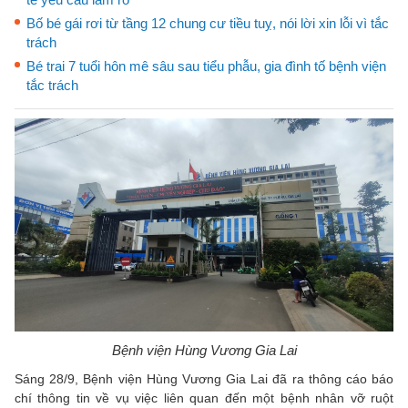
Bố bé gái rơi từ tầng 12 chung cư tiều tuỵ, nói lời xin lỗi vì tắc
trách
Bé trai 7 tuổi hôn mê sâu sau tiểu phẫu, gia đình tố bệnh viện
tắc trách
Bệnh viện Hùng Vương Gia Lai
Sáng 28/9, Bệnh viện Hùng Vương Gia Lai đã ra thông cáo báo
chí thông tin về vụ việc liên quan đến một bệnh nhân vỡ ruột