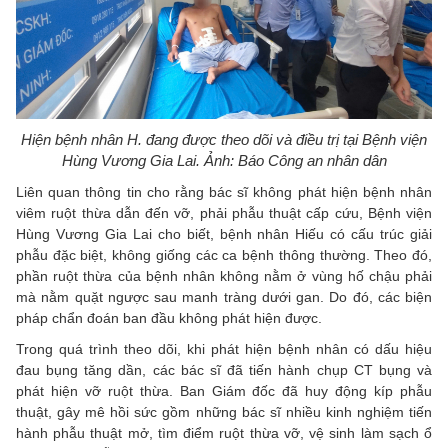
Hiện bệnh nhân H. đang được theo dõi và điều trị tại Bệnh viện
Hùng Vương Gia Lai. Ảnh: Báo Công an nhân dân
Liên quan thông tin cho rằng bác sĩ không phát hiện bệnh nhân
viêm ruột thừa dẫn đến vỡ, phải phẫu thuật cấp cứu, Bệnh viện
Hùng Vương Gia Lai cho biết, bệnh nhân Hiếu có cấu trúc giải
phẫu đặc biệt, không giống các ca bệnh thông thường. Theo đó,
phần ruột thừa của bệnh nhân không nằm ở vùng hố chậu phải
mà nằm quặt ngược sau manh tràng dưới gan. Do đó, các biện
pháp chẩn đoán ban đầu không phát hiện được.
Trong quá trình theo dõi, khi phát hiện bệnh nhân có dấu hiệu
đau bụng tăng dần, các bác sĩ đã tiến hành chụp CT bụng và
phát hiện vỡ ruột thừa. Ban Giám đốc đã huy động kíp phẫu
thuật, gây mê hồi sức gồm những bác sĩ nhiều kinh nghiệm tiến
hành phẫu thuật mở, tìm điểm ruột thừa vỡ, vệ sinh làm sạch ổ