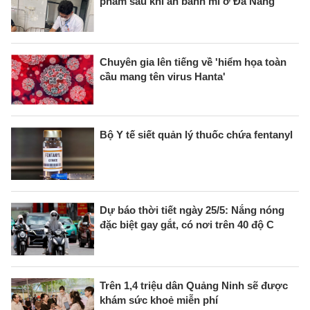
phẩm sau khi ăn bánh mì ở Đà Nẵng
Chuyên gia lên tiếng về 'hiểm họa toàn
cầu mang tên virus Hanta'
Bộ Y tế siết quản lý thuốc chứa fentanyl
Dự báo thời tiết ngày 25/5: Nắng nóng
đặc biệt gay gắt, có nơi trên 40 độ C
Trên 1,4 triệu dân Quảng Ninh sẽ được
khám sức khoẻ miễn phí