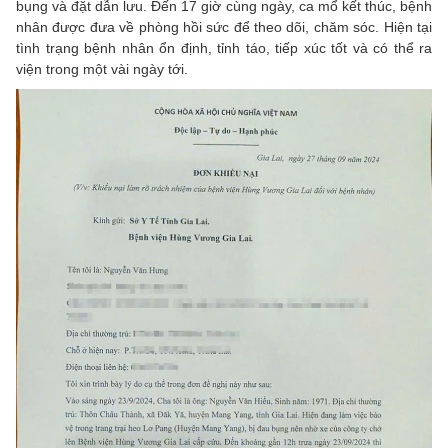
bụng và đặt dẫn lưu. Đến 17 giờ cùng ngày, ca mổ kết thúc, bệnh
nhân được đưa về phòng hồi sức để theo dõi, chăm sóc. Hiện tại
tình trạng bệnh nhân ổn định, tỉnh táo, tiếp xúc tốt và có thể ra
viện trong một vài ngày tới.