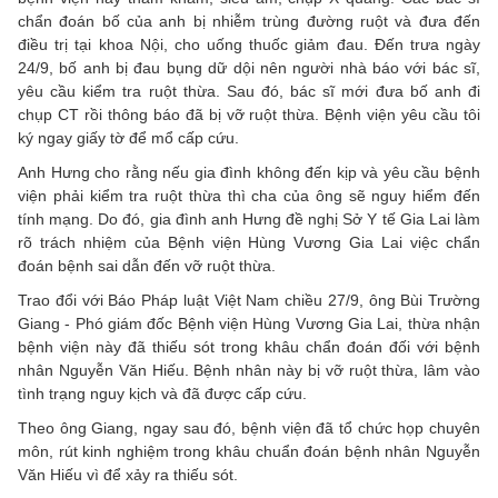
chẩn đoán bố của anh bị nhiễm trùng đường ruột và đưa đến
điều trị tại khoa Nội, cho uống thuốc giảm đau. Đến trưa ngày
24/9, bố anh bị đau bụng dữ dội nên người nhà báo với bác sĩ,
yêu cầu kiểm tra ruột thừa. Sau đó, bác sĩ mới đưa bố anh đi
chụp CT rồi thông báo đã bị vỡ ruột thừa. Bệnh viện yêu cầu tôi
ký ngay giấy tờ để mổ cấp cứu.
Anh Hưng cho rằng nếu gia đình không đến kịp và yêu cầu bệnh
viện phải kiểm tra ruột thừa thì cha của ông sẽ nguy hiểm đến
tính mạng. Do đó, gia đình anh Hưng đề nghị Sở Y tế Gia Lai làm
rõ trách nhiệm của Bệnh viện Hùng Vương Gia Lai việc chẩn
đoán bệnh sai dẫn đến vỡ ruột thừa.
Trao đổi với Báo Pháp luật Việt Nam chiều 27/9, ông Bùi Trường
Giang - Phó giám đốc Bệnh viện Hùng Vương Gia Lai, thừa nhận
bệnh viện này đã thiếu sót trong khâu chẩn đoán đối với bệnh
nhân Nguyễn Văn Hiếu. Bệnh nhân này bị vỡ ruột thừa, lâm vào
tình trạng nguy kịch và đã được cấp cứu.
Theo ông Giang, ngay sau đó, bệnh viện đã tổ chức họp chuyên
môn, rút kinh nghiệm trong khâu chuẩn đoán bệnh nhân Nguyễn
Văn Hiếu vì để xảy ra thiếu sót.