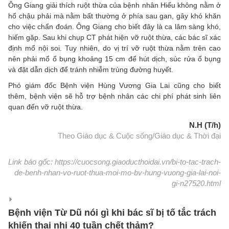
Ông Giang giải thích ruột thừa của bệnh nhân Hiếu không nằm ở
hố chậu phải mà nằm bất thường ở phía sau gan, gây khó khăn
cho việc chẩn đoán. Ông Giang cho biết đây là ca lâm sàng khó,
hiếm gặp. Sau khi chụp CT phát hiện vỡ ruột thừa, các bác sĩ xác
định mổ nội soi. Tuy nhiên, do vị trí vỡ ruột thừa nằm trên cao
nên phải mổ ổ bụng khoảng 15 cm để hút dịch, súc rửa ổ bụng
và đặt dẫn dịch để tránh nhiễm trùng đường huyết.
Phó giám đốc Bệnh viện Hùng Vương Gia Lai cũng cho biết
thêm, bệnh viện sẽ hỗ trợ bệnh nhân các chi phí phát sinh liên
quan đến vỡ ruột thừa.
N.H (T/h)
Theo Giáo dục & Cuộc sống/Giáo dục & Thời đại
Link báo gốc: https://cuocsong.giaoducthoidai.vn/bi-to-tac-trach-
de-benh-nhan-vo-ruot-thua-moi-mo-bv-hung-vuong-gia-lai-noi-
gi-n27520.html
Bệnh viện Từ Dũ nói gì khi bác sĩ bị tố tắc trách
khiến thai nhi 40 tuần chết thảm?