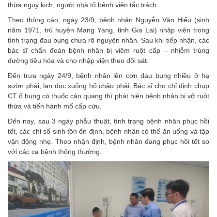
thừa nguy kịch, người nhà tố bệnh viện tắc trách.
Theo thông cáo, ngày 23/9, bệnh nhân Nguyễn Văn Hiếu (sinh
năm 1971, trú huyện Mang Yang, tỉnh Gia Lai) nhập viện trong
tình trạng đau bụng chưa rõ nguyên nhân. Sau khi tiếp nhận, các
bác sĩ chẩn đoán bệnh nhân bị viêm ruột cấp – nhiễm trùng
đường tiêu hóa và cho nhập viện theo dõi sát.
Đến trưa ngày 24/9, bệnh nhân lên cơn đau bụng nhiều ở hạ
sườn phải, lan dọc xuống hố chậu phải. Bác sĩ cho chỉ định chụp
CT ổ bụng có thuốc cản quang thì phát hiện bệnh nhân bị vỡ ruột
thừa và tiến hành mổ cấp cứu.
Đến nay, sau 3 ngày phẫu thuật, tình trạng bệnh nhân phục hồi
tốt, các chỉ số sinh tồn ổn định, bệnh nhân có thể ăn uống và tập
vận động nhẹ. Theo nhận định, bệnh nhân đang phục hồi tốt so
với các ca bệnh thông thường.