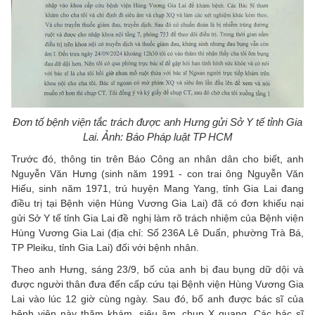
Đơn tố bệnh viện tắc trách được anh Hưng gửi Sở Y tế tỉnh Gia
Lai. Ảnh: Báo Pháp luật TP HCM
Trước đó, thông tin trên Báo Công an nhân dân cho biết, anh
Nguyễn Văn Hưng (sinh năm 1991 - con trai ông Nguyễn Văn
Hiếu, sinh năm 1971, trú huyện Mang Yang, tỉnh Gia Lai đang
điều trị tại Bệnh viện Hùng Vương Gia Lai) đã có đơn khiếu nại
gửi Sở Y tế tỉnh Gia Lai đề nghị làm rõ trách nhiệm của Bệnh viện
Hùng Vương Gia Lai (địa chỉ: Số 236A Lê Duẩn, phường Trà Bá,
TP Pleiku, tỉnh Gia Lai) đối với bệnh nhân.
Theo anh Hưng, sáng 23/9, bố của anh bị đau bụng dữ dội và
được người thân đưa đến cấp cứu tại Bệnh viện Hùng Vương Gia
Lai vào lúc 12 giờ cùng ngày. Sau đó, bố anh được bác sĩ của
bệnh viện này thăm khám, siêu âm, chụp X quang. Các bác sĩ