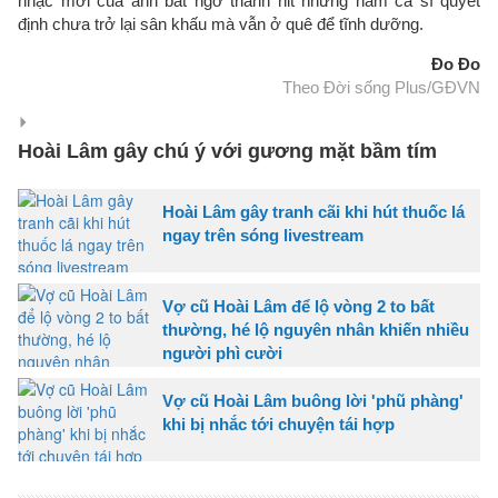
nhạc mới của anh bất ngờ thành hit nhưng nam ca sĩ quyết
định chưa trở lại sân khấu mà vẫn ở quê để tĩnh dưỡng.
Đo Đo
Theo Đời sống Plus/GĐVN
Hoài Lâm gây chú ý với gương mặt bầm tím
Hoài Lâm gây tranh cãi khi hút thuốc lá
ngay trên sóng livestream
Vợ cũ Hoài Lâm để lộ vòng 2 to bất
thường, hé lộ nguyên nhân khiến nhiều
người phì cười
Vợ cũ Hoài Lâm buông lời 'phũ phàng'
khi bị nhắc tới chuyện tái hợp