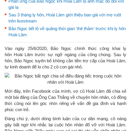
Phản ứng của Bảo Ngọc khi Hoài Lâm lộ ảnh mặc đồ đôi với
gái lạ
Sau 3 tháng ly hôn, Hoài Lâm giới thiệu bạn gái với mẹ ruột
trên livestream
Bảo Ngọc tiết lộ về quãng thời gian 'thê thảm' trước khi ly hôn
Hoài Lâm
Vào ngày 25/6/2020, Bảo Ngọc chính thức công khai ly
hôn Hoài Lâm trước sự ngỡ ngàng của công chúng. Sau ly
hôn, Bảo Ngọc tuyên bố không cần tiền trợ cấp của Hoài Lâm,
tự kinh doanh để lo cho 2 cô con gái nhỏ.
Mới đây, trên Facebook của mình, vợ cũ Hoài Lâm đã chia sẻ
một bài đăng của Ông Cao Thắng về chuyện hôn nhân, cô đồng
thời cũng nói lên góc nhìn riêng về vấn đề gia đình và hạnh
phúc con trẻ.
Đáng chú ý, dưới dòng bình luận của cư dân mạng, cô nàng
gây bất ngờ khi nhắc lại cuộc hôn nhân đổ vỡ với Hoài Lâm.
Bảo Ngọc viết: "Nếu ngày xưa có sai thì chị vẫn chấp nhận và