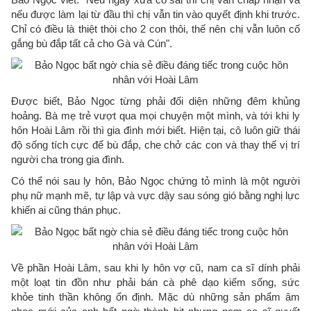
nếu được làm lại từ đầu thì chị vẫn tin vào quyết định khi trước.
Chỉ có điều là thiệt thòi cho 2 con thôi, thế nên chị vẫn luôn cố
gắng bù đắp tất cả cho Gà và Cún".
Được biết, Bảo Ngọc từng phải đối diện những đêm khủng
hoảng. Bà mẹ trẻ vượt qua mọi chuyện một mình, và tới khi ly
hôn Hoài Lâm rồi thì gia đình mới biết. Hiện tại, cô luôn giữ thái
độ sống tích cực để bù đắp, che chở các con và thay thế vị trí
người cha trong gia đình.
Có thể nói sau ly hôn, Bảo Ngọc chứng tỏ mình là một người
phụ nữ mạnh mẽ, tự lập và vực dậy sau sóng gió bằng nghị lực
khiến ai cũng thán phục.
Về phần Hoài Lâm, sau khi ly hôn vợ cũ, nam ca sĩ dính phải
một loạt tin đồn như phải bán cà phê dạo kiếm sống, sức
khỏe tinh thần không ổn định. Mặc dù những sản phẩm âm