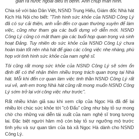
gian ra nước ngoài điều trị bệnh. Ảnh chụp màn hình.
Chia sẻ với báo Dân Việt, NSND Trung Hiếu, Giám đốc Nhà hát
Kịch Hà Nội cho biết:
"Tình hình sức khỏe của NSND Công Lý
đã có sự cải thiện, anh vẫn đến cơ quan thường xuyên để làm
việc, cũng như tham gia các buổi dựng vở diễn mới. NSND
Công Lý cũng có mặt tham gia các buổi họp quan trọng và sinh
hoạt Đảng. Tuy nhiên do sức khỏe của NSND Công Lý chưa
hoàn toàn tốt nên nhà hát để giao các công việc nhẹ nhàng, phù
hợp với tình hình sức khỏe của nam nghệ sĩ.
Tôi cũng rất mong sức khỏe của NSND Công Lý sẽ sớm ổn
định để có thể nhận thêm nhiều trọng trách quan trọng tại Nhà
hát. Mỗi khi đến cơ quan làm việc tinh thần NSND Công Lý rất
vui vẻ, anh em trong Nhà hát cũng rất mong muốn NSND Công
Lý sớm trở lại với công việc như trước".
Rất nhiều khán giả sau khi xem clip của Ngọc Hà đã để lại
nhiều lời chúc sức khỏe tới "cô Đẩu" cũng như bày tỏ sự mong
chờ cho những vai diễn tái xuất của nam nghệ sĩ trong tương
lai. Đặc biệt người hâm mộ còn bày tỏ sự ngưỡng mộ trước
tình yêu và sự quan tâm của bà xã Ngọc Hà dành cho NSND
Công Lý.