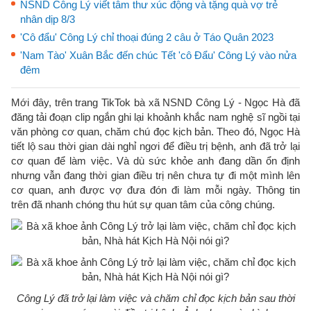
NSND Công Lý viết tâm thư xúc động và tặng quà vợ trẻ
nhân dịp 8/3
'Cô đẩu' Công Lý chỉ thoại đúng 2 câu ở Táo Quân 2023
'Nam Tào' Xuân Bắc đến chúc Tết 'cô Đẩu' Công Lý vào nửa
đêm
Mới đây, trên trang TikTok bà xã NSND Công Lý - Ngọc Hà đã
đăng tải đoạn clip ngắn ghi lại khoảnh khắc nam nghệ sĩ ngồi tại
văn phòng cơ quan, chăm chú đọc kịch bản. Theo đó, Ngọc Hà
tiết lộ sau thời gian dài nghỉ ngơi để điều trị bệnh, anh đã trở lại
cơ quan để làm việc. Và dù sức khỏe anh đang dần ổn định
nhưng vẫn đang thời gian điều trị nên chưa tự đi một mình lên
cơ quan, anh được vợ đưa đón đi làm mỗi ngày. Thông tin
trên đã nhanh chóng thu hút sự quan tâm của công chúng.
Công Lý đã trở lại làm việc và chăm chỉ đọc kịch bản sau thời