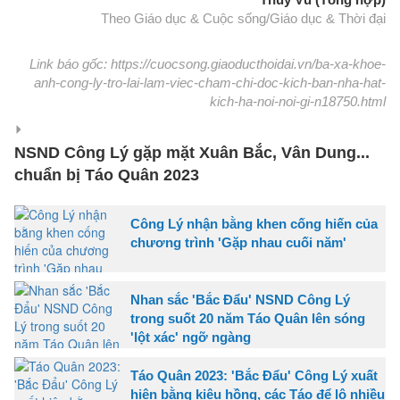
Theo Giáo dục & Cuộc sống/Giáo dục & Thời đại
Link báo gốc: https://cuocsong.giaoducthoidai.vn/ba-xa-khoe-
anh-cong-ly-tro-lai-lam-viec-cham-chi-doc-kich-ban-nha-hat-
kich-ha-noi-noi-gi-n18750.html
NSND Công Lý gặp mặt Xuân Bắc, Vân Dung...
chuẩn bị Táo Quân 2023
Công Lý nhận bằng khen cống hiến của
chương trình 'Gặp nhau cuối năm'
Nhan sắc 'Bắc Đẩu' NSND Công Lý
trong suốt 20 năm Táo Quân lên sóng
'lột xác' ngỡ ngàng
Táo Quân 2023: 'Bắc Đẩu' Công Lý xuất
hiện bằng kiệu hồng, các Táo để lộ nhiều