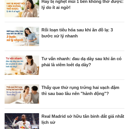
Hay bị nghẹt mũi 1 bên không thở được:
lý do ít ai ngờ!
Rối loạn tiêu hóa sau khi ăn đồ lạ: 3
bước xử lý nhanh
Tư vấn nhanh: đau dạ dày sau khi ăn có
phải là viêm loét dạ dày?
Thấy que thử rụng trứng hai vạch đậm
thì sau bao lâu nên "hành động"?
Real Madrid sở hữu tân binh đắt giá nhất
lịch sử