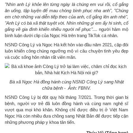
"Nhìn anh Lý khỏe lên từng ngày là chúng em vui rồi, cố gắng
ăn uống, tập luyện để mau chóng bình phục nha anh", "Chúng
em chờ những vai diễn tiếp theo của anh, cố gắng lên anh nhé",
"Anh Lý có bà xã thật tuyệt vời. Nhìn những gì em ấy hi sinh, cố
gắng về gia đình khiến nhiều người nể phục"....
người hâm mộ
bình luận dưới clip của Ngọc Hà trên trang TikTok cá nhân.
NSND Công Lý và Ngọc Hà kết hôn vào đầu năm 2021, cặp đôi
luôn khiến công chúng ngưỡng mộ vì câu chuyện tình yêu đẹp
và cuộc sống hôn nhân rất viên mãn.
Bà xã Ngọc Hà đồng hành cùng NSND Công Lý sang Nhật
chữa bệnh - Ảnh: FBNV.
NSND Công Lý bị đột quỵ hồi tháng 7/2021. Trong thời gian bị
bệnh, người vợ trẻ đã luôn đồng hành và cùng nam nghệ sĩ
vượt qua mọi khó khăn. Không chỉ được điều trị ở Việt Nam
Ngọc Hà còn nhiều đưa chồng sang Nhật Bản để được tiếp cận
những phương pháp y khoa tân tiến.
Thúy Vũ (Tổng hợp)