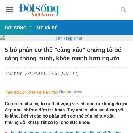
ĐỜI SỐNG
MẸ VÀ BÉ
5 bộ phận cơ thể "càng xấu" chứng tỏ bé
càng thông minh, khỏe mạnh hơn người
Thứ năm, 22/12/2016, 17:51 (GMT+7)
Theo dõi Đời Sống Việt Nam trên
Có nhiều cha mẹ tỏ ra thất vọng vì sinh con ra không được
đẹp như những đứa trẻ khác. Tuy nhiên, cha mẹ đừng vội
lo lắng, bởi vì các bộ phận trên cơ thể của bé tuy xấu
nhưng đôi khi lại rất có lợi cho sức khỏe.
Lịch tiêm phòng cho trẻ theo từng độ tuổi đầy đủ nhất năm