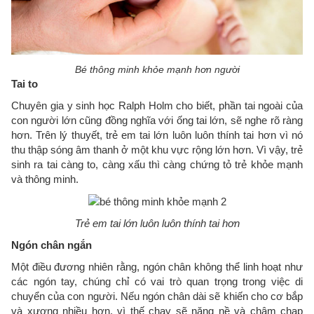
Bé thông minh khỏe mạnh hơn người
Tai to
Chuyên gia y sinh học Ralph Holm cho biết, phần tai ngoài của
con người lớn cũng đồng nghĩa với ống tai lớn, sẽ nghe rõ ràng
hơn. Trên lý thuyết, trẻ em tai lớn luôn luôn thính tai hơn vì nó
thu thập sóng âm thanh ở một khu vực rộng lớn hơn. Vì vậy, trẻ
sinh ra tai càng to, càng xấu thì càng chứng tỏ trẻ khỏe mạnh
và thông minh.
Trẻ em tai lớn luôn luôn thính tai hơn
Ngón chân ngắn
Một điều đương nhiên rằng, ngón chân không thể linh hoạt như
các ngón tay, chúng chỉ có vai trò quan trọng trong việc di
chuyển của con người. Nếu ngón chân dài sẽ khiến cho cơ bắp
và xương nhiều hơn, vì thế chạy sẽ nặng nề và chậm chạp