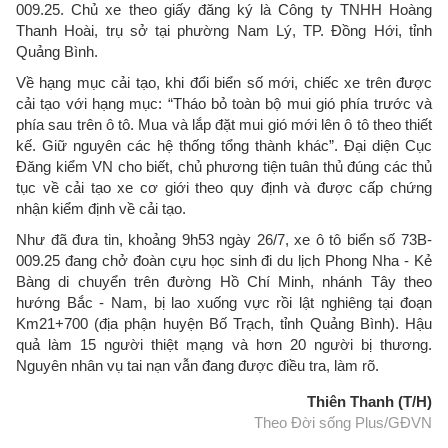
009.25. Chủ xe theo giấy đăng ký là Công ty TNHH Hoàng
Thanh Hoài, trụ sở tại phường Nam Lý, TP. Đồng Hới, tỉnh
Quảng Bình.
Về hạng mục cải tạo, khi đổi biển số mới, chiếc xe trên được
cải tạo với hạng mục: “Tháo bỏ toàn bộ mui gió phía trước và
phía sau trên ô tô. Mua và lắp đặt mui gió mới lên ô tô theo thiết
kế. Giữ nguyên các hệ thống tổng thành khác”. Đại diện Cục
Đăng kiểm VN cho biết, chủ phương tiện tuân thủ đúng các thủ
tục về cải tạo xe cơ giới theo quy định và được cấp chứng
nhận kiểm định về cải tạo.
Như đã đưa tin, khoảng 9h53 ngày 26/7, xe ô tô biển số 73B-
009.25 đang chở đoàn cựu học sinh đi du lịch Phong Nha - Kẻ
Bàng di chuyển trên đường Hồ Chí Minh, nhánh Tây theo
hướng Bắc - Nam, bị lao xuống vực rồi lật nghiêng tại đoạn
Km21+700 (địa phận huyện Bố Trạch, tỉnh Quảng Bình). Hậu
quả làm 15 người thiệt mạng và hơn 20 người bị thương.
Nguyên nhân vụ tai nạn vẫn đang được điều tra, làm rõ.
Thiên Thanh (T/H)
Theo Đời sống Plus/GĐVN