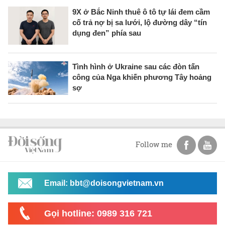
9X ở Bắc Ninh thuê ô tô tự lái đem cầm
cố trả nợ bị sa lưới, lộ đường dây “tín
dụng đen” phía sau
Tình hình ở Ukraine sau các đòn tấn
công của Nga khiến phương Tây hoảng
sợ
Follow me
Email: bbt@doisongvietnam.vn
Gọi hotline: 0989 316 721