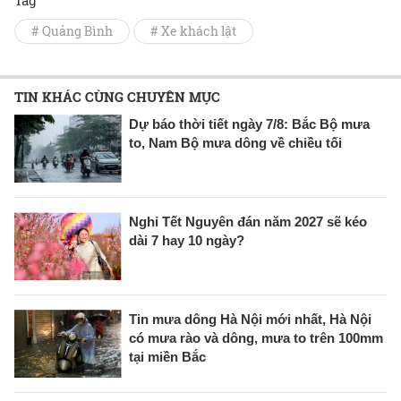
Tag
# Quảng Bình
# Xe khách lật
TIN KHÁC CÙNG CHUYÊN MỤC
Dự báo thời tiết ngày 7/8: Bắc Bộ mưa
to, Nam Bộ mưa dông về chiều tối
Nghỉ Tết Nguyên đán năm 2027 sẽ kéo
dài 7 hay 10 ngày?
Tin mưa dông Hà Nội mới nhất, Hà Nội
có mưa rào và dông, mưa to trên 100mm
tại miền Bắc