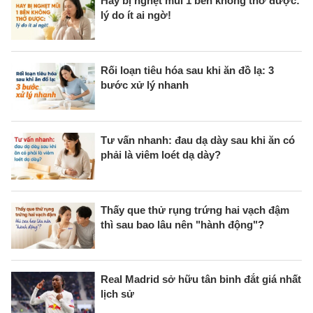
Hay bị nghẹt mũi 1 bên không thở được:
lý do ít ai ngờ!
Rối loạn tiêu hóa sau khi ăn đồ lạ: 3
bước xử lý nhanh
Tư vấn nhanh: đau dạ dày sau khi ăn có
phải là viêm loét dạ dày?
Thấy que thử rụng trứng hai vạch đậm
thì sau bao lâu nên "hành động"?
Real Madrid sở hữu tân binh đắt giá nhất
lịch sử