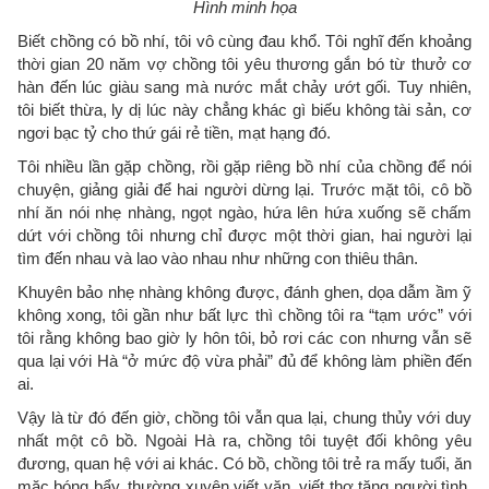
Hình minh họa
Biết chồng có bồ nhí, tôi vô cùng đau khổ. Tôi nghĩ đến khoảng
thời gian 20 năm vợ chồng tôi yêu thương gắn bó từ thưở cơ
hàn đến lúc giàu sang mà nước mắt chảy ướt gối. Tuy nhiên,
tôi biết thừa, ly dị lúc này chẳng khác gì biếu không tài sản, cơ
ngơi bạc tỷ cho thứ gái rẻ tiền, mạt hạng đó.
Tôi nhiều lần gặp chồng, rồi gặp riêng bồ nhí của chồng để nói
chuyện, giảng giải để hai người dừng lại. Trước mặt tôi, cô bồ
nhí ăn nói nhẹ nhàng, ngọt ngào, hứa lên hứa xuống sẽ chấm
dứt với chồng tôi nhưng chỉ được một thời gian, hai người lại
tìm đến nhau và lao vào nhau như những con thiêu thân.
Khuyên bảo nhẹ nhàng không được, đánh ghen, dọa dẫm ầm ỹ
không xong, tôi gần như bất lực thì chồng tôi ra “tạm ước” với
tôi rằng không bao giờ ly hôn tôi, bỏ rơi các con nhưng vẫn sẽ
qua lại với Hà “ở mức độ vừa phải” đủ để không làm phiền đến
ai.
Vậy là từ đó đến giờ, chồng tôi vẫn qua lại, chung thủy với duy
nhất một cô bồ. Ngoài Hà ra, chồng tôi tuyệt đối không yêu
đương, quan hệ với ai khác. Có bồ, chồng tôi trẻ ra mấy tuổi, ăn
mặc bóng bẩy, thường xuyên viết văn, viết thơ tặng người tình.