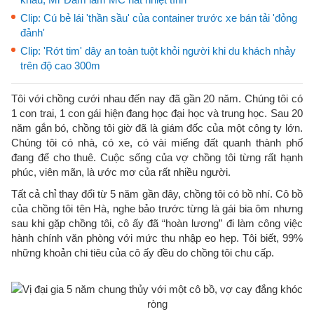
Clip: Cú bẻ lái 'thần sầu' của container trước xe bán tải 'đỏng
đảnh'
Clip: 'Rớt tim' dây an toàn tuột khỏi người khi du khách nhảy
trên độ cao 300m
Tôi với chồng cưới nhau đến nay đã gần 20 năm. Chúng tôi có
1 con trai, 1 con gái hiện đang học đại học và trung học. Sau 20
năm gắn bó, chồng tôi giờ đã là giám đốc của một công ty lớn.
Chúng tôi có nhà, có xe, có vài miếng đất quanh thành phố
đang để cho thuê. Cuộc sống của vợ chồng tôi từng rất hạnh
phúc, viên mãn, là ước mơ của rất nhiều người.
Tất cả chỉ thay đổi từ 5 năm gần đây, chồng tôi có bồ nhí. Cô bồ
của chồng tôi tên Hà, nghe bảo trước từng là gái bia ôm nhưng
sau khi gặp chồng tôi, cô ấy đã “hoàn lương” đi làm công việc
hành chính văn phòng với mức thu nhập eo hẹp. Tôi biết, 99%
những khoản chi tiêu của cô ấy đều do chồng tôi chu cấp.