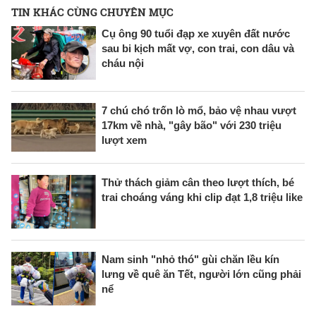
TIN KHÁC CÙNG CHUYÊN MỤC
Cụ ông 90 tuổi đạp xe xuyên đất nước
sau bi kịch mất vợ, con trai, con dâu và
cháu nội
7 chú chó trốn lò mổ, bảo vệ nhau vượt
17km về nhà, "gây bão" với 230 triệu
lượt xem
Thử thách giảm cân theo lượt thích, bé
trai choáng váng khi clip đạt 1,8 triệu like
Nam sinh "nhỏ thó" gùi chăn lều kín
lưng về quê ăn Tết, người lớn cũng phải
nể