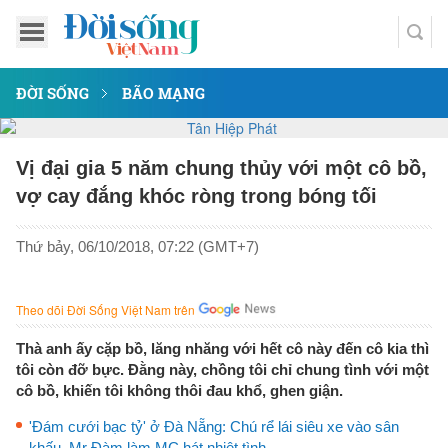
ĐỜI SỐNG
BÃO MẠNG
Vị đại gia 5 năm chung thủy với một cô bồ,
vợ cay đắng khóc ròng trong bóng tối
Thứ bảy, 06/10/2018, 07:22 (GMT+7)
Theo dõi Đời Sống Việt Nam trên
Thà anh ấy cặp bồ, lăng nhăng với hết cô này đến cô kia thì
tôi còn đỡ bực. Đằng này, chồng tôi chỉ chung tình với một
cô bồ, khiến tôi không thôi đau khổ, ghen giận.
'Đám cưới bạc tỷ' ở Đà Nẵng: Chú rể lái siêu xe vào sân
khấu, Mr Đàm làm MC hát nhiệt tình