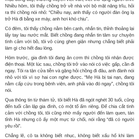
Nhiều hôm, tôi thấy chồng trở về nhà với bộ mặt nặng trĩu, hỏi
ra thì chồng nói nhỏ: “Chiều nay, anh thấy có người đàn ông lạ
trở Hà đi bằng xe máy, anh hơi khó chịu".
Có đêm, tôi thấy chồng nằm bên cạnh, nhắn tin, thỉnh thoảng lại
lấy tay lau nước mắt. Biết chồng đang nhắn tin tâm sự chuyện
tình cảm với bồ, tôi vô cùng ghen giận nhưng chẳng biết phải
làm gì cho hết đau lòng.
Hôm trước, gia đình tôi đang ăn cơm thì chồng tôi nhận được
điện thoại. Một lúc sau, chồng tôi trở vào nói có việc gấp, cần đi
ngay. Tôi ra tận cửa tiễn và gặng hỏi chồng đi đâu, anh đành nói
nhỏ với tôi vì sợ hai con nghe được. “Mẹ Hà bị tai nạn, đang
nằm cấp cứu trong bệnh viện, anh phải vào đó ngay”, chồng tôi
nói.
Qua thông tin từ thám tử, tôi biết Hà đã ngót nghét 30 tuổi, cũng
đến tuổi cần lập gia đình, có một tổ ấm riêng. Để chia cắt tình
cảm với chồng tôi, tôi cũng nhờ mấy người đến làm quen, tán
tỉnh Hà nhưng cô ấy một mực từ chối, nói rằng “đã có người
yêu rồi”.
Chẳng lẽ, cô ta không biết nhục, không biết xấu hổ khi làm