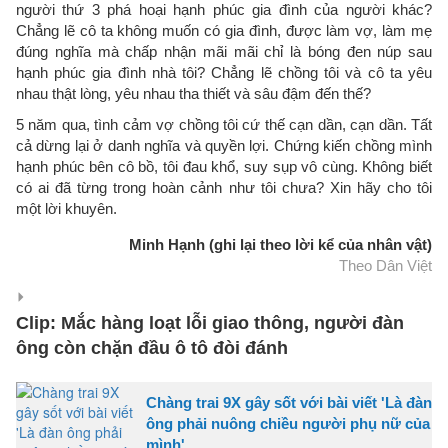
người thứ 3 phá hoại hạnh phúc gia đình của người khác?
Chẳng lẽ cô ta không muốn có gia đình, được làm vợ, làm mẹ
đúng nghĩa mà chấp nhận mãi mãi chỉ là bóng đen núp sau
hạnh phúc gia đình nhà tôi? Chẳng lẽ chồng tôi và cô ta yêu
nhau thật lòng, yêu nhau tha thiết và sâu đậm đến thế?
5 năm qua, tình cảm vợ chồng tôi cứ thế cạn dần, cạn dần. Tất
cả dừng lại ở danh nghĩa và quyền lợi. Chứng kiến chồng mình
hạnh phúc bên cô bồ, tôi đau khổ, suy sụp vô cùng. Không biết
có ai đã từng trong hoàn cảnh như tôi chưa? Xin hãy cho tôi
một lời khuyên.
Minh Hạnh (ghi lại theo lời kể của nhân vật)
Theo Dân Việt
Clip: Mắc hàng loạt lỗi giao thông, người đàn
ông còn chặn đầu ô tô đòi đánh
Chàng trai 9X gây sốt với bài viết 'Là đàn
ông phải nuông chiều người phụ nữ của
mình'