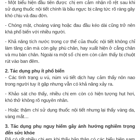
- Một biểu hiện đầu tiên được chị em cảm nhận rõ rệt sau khi
sử dụng thuốc nội tiết chính là bầu ngực bị căng tức rõ ràng gây
khó chịu và đau đớn.
- Chóng mặt, choáng váng hoặc đau đầu kéo dài cũng trở nên
khá phổ biến với nhiều người.
- Khả năng tích nước trong cơ thể của thuốc nội tiết không chỉ
làm tăng cân mà còn gây phù chân, hay xuất hiện ở cẳng chân
và mu bàn chân. Ngoài ra một số chị em còn cảm thấy bị chuột
rút vào ban đêm.
2. Tác dụng phụ ít phổ biến
- Các tình trạng u vú, núm vú tiết dịch hay cảm thấy nôn nao
trong người tuy ít gặp nhưng vẫn có khả năng xảy ra.
- Khảo sát cho thấy, nhiều chị em còn có hiện tượng hụt hơi,
khó thở không rõ nguyên nhân.
- Hoặc thậm chí sử dụng thuốc nội tiết nhưng lại thấy vàng da,
vàng mắt…
3. Tác dụng phụ nguy hiểm gây ảnh hưởng nghiêm trọng
đến sức khỏe
Đã có rất nhiều chị em khi thấy bản thân có các biểu hiện sạm