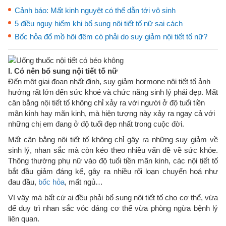
Cảnh báo: Mất kinh nguyệt có thể dẫn tới vô sinh
5 điều nguy hiểm khi bổ sung nội tiết tố nữ sai cách
Bốc hỏa đổ mồ hôi đêm có phải do suy giảm nội tiết tố nữ?
I. Có nên bổ sung nội tiết tố nữ
Đến một giai đoạn nhất định, suy giảm hormone nội tiết tố ảnh
hưởng rất lớn đến sức khoẻ và chức năng sinh lý phái đẹp. Mất
cân bằng nội tiết tố không chỉ xảy ra với người ở độ tuổi tiền
mãn kinh hay mãn kinh, mà hiện tượng này xảy ra ngay cả với
những chị em đang ở độ tuổi đẹp nhất trong cuộc đời.
Mất cân bằng nội tiết tố không chỉ gây ra những suy giảm về
sinh lý, nhan sắc mà còn kéo theo nhiều vấn đề về sức khỏe.
Thông thường phụ nữ vào độ tuổi tiền mãn kinh, các nội tiết tố
bắt đầu giảm đáng kể, gây ra nhiều rối loạn chuyển hoá như
đau đầu,
bốc hỏa
, mất ngủ…
Vì vậy mà bất cứ ai đều phải bổ sung nội tiết tố cho cơ thể, vừa
để duy trì nhan sắc vóc dáng cơ thể vừa phòng ngừa bệnh lý
liên quan.