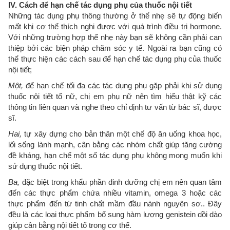
IV. Cách để hạn chế tác dụng phụ của thuốc nội tiết
Những tác dụng phụ thông thường ở thể nhẹ sẽ tự động biến
mất khi cơ thể thích nghi được với quá trình điều trị hormone.
Với những trường hợp thể nhẹ này bạn sẽ không cần phải can
thiệp bởi các biện pháp chăm sóc y tế. Ngoài ra bạn cũng có
thể thực hiện các cách sau để hạn chế tác dụng phụ của thuốc
nội tiết;
Một,
để hạn chế tối đa các tác dụng phụ gặp phải khi sử dụng
thuốc nội tiết tố nữ, chị em phụ nữ nên tìm hiểu thật kỹ các
thông tin liên quan và nghe theo chỉ định tư vấn từ bác sĩ, dược
sĩ.
Hai,
tự xây dựng cho bản thân một chế độ ăn uống khoa học,
lối sống lành mạnh, cân bằng các nhóm chất giúp tăng cường
đề kháng, hạn chế một số tác dụng phụ không mong muốn khi
sử dụng thuốc nội tiết.
Ba,
đặc biệt trong khẩu phần dinh dưỡng chị em nên quan tâm
đến các thực phẩm chứa nhiều vitamin, omega 3 hoặc các
thực phẩm đến từ tinh chất mầm đầu nành nguyên sơ.. Đây
đều là các loại thực phẩm bổ sung hàm lượng genistein dồi dào
giúp cân bằng nội tiết tố trong cơ thể.