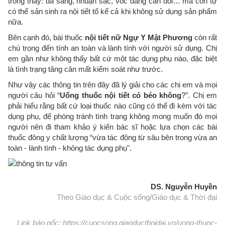
trông thấy: da sáng, nhuận sắc, vóc dáng cân đối… mà còn tự
có thể sản sinh ra nội tiết tố kể cả khi không sử dụng sản phẩm
nữa.
Bên cạnh đó, bài thuốc
nội tiết nữ Ngự Y Mật Phương
còn rất
chú trọng đến tính an toàn và lành tính với người sử dụng. Chị
em gần như không thấy bất cứ một tác dụng phụ nào, đặc biệt
là tình trạng tăng cân mất kiểm soát như trước.
Như vậy các thông tin trên đây đã lý giải cho các chị em và mọi
người câu hỏi “
Uống thuốc nội tiết có béo không
?”. Chị em
phải hiểu rằng bất cứ loại thuốc nào cũng có thể đi kèm với tác
dụng phụ, để phòng tránh tình trạng không mong muốn đó mọi
người nên đi tham khảo ý kiến bác sĩ hoặc lựa chọn các bài
thuốc đông y chất lượng “vừa tác động từ sâu bên trong vừa an
toàn - lành tính - không tác dụng phụ".
DS. Nguyễn Huyền
Theo Giáo dục & Cuộc sống/Giáo dục & Thời đại
Link báo gốc: https://cuocsong.giaoducthoidai.vn/uong-thuoc-