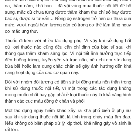
da, thâm nám, khô hạn… đã vội vàng mua thuốc nội tiết để bổ
sung, mặc dù chưa từng được thăm khám thu chỉ số hay được
bác sĩ, dược sĩ tư vấn… Nồng độ estrogen trở nên dư thừa quá
mức, vượt ngoài hàm lượng cần có trong cơ thể làm tăng nguy
cơ mắc ung thư.
Thuốc đi kèm với nhiều tác dụng phụ. Vì vậy khi sử dụng bất
cứ loại thuốc nào cũng đều cần chỉ định của bác sĩ sau khi
thông qua thăm khám sàng lọc. Vì nội tiết ảnh hưởng trực tiếp
đến buồng trứng, tuyến yên và trục não, nếu chị em sử dụng
bừa bãi hoặc lạm dụng chắc chắn sẽ gây ảnh hưởng đến khả
năng hoạt động của các cơ quan này.
Đối với nhóm đối tượng có tiền sử bị đông máu nên thận trọng
khi sử dụng thuốc nội tiết, vì một trong các tác dụng không
mong muốn nhất hay gặp phải ở loại thuốc này là khả năng hình
thành các cục máu đông ở chân và phổi.
Một tác dụng nguy hiểm khác xảy ra khá phổ biến ở phụ nữ
sau khi sử dụng thuốc nội tiết là tình trạng chảy máu âm đạo.
Nếu không có biện pháp xử lý kịp thời, khả năng gây vô sinh là
rất lớn.