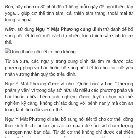
Bốn,
hãy dành ra 30 phút đến 1 tiếng mỗi ngày để ngồi thiền, tập
yoga… giúp cơ thể tĩnh tâm, cải thiện tâm trạng, thoải mái từ
trong ra ngoài.
Năm,
sử dụng
Ngự Y Mật Phương cung đình
trứ danh để bổ
sung nội tiết tố nữ một cách tự nhiên, kích thích sản sinh từ cơ
thể.
Từ xa xưa, các ngự y trong cung đình đã tìm ra được các
phương pháp và bài thuốc bổ sung nội tiết tố cho các nữ yếu
nhân vương thân quý tộc triều đình.
Ngự Y Mật Phương được ví như “Quốc bảo” y học, “Thượng
phẩm y văn” vì trong đây sở hữu rất nhiều các phương pháp và
bài thuốc chữa bệnh linh nghiệm được tuyển chọn và thử
nghiệm kỹ càng, không chỉ tác dụng với bệnh nan y mà còn an
toàn, lành tính đối với cơ thể.
Ngự Y Mật Phương đi sâu bổ sung nội tiết tố cho cơ thể, đồng
thời kích thích tái tạo lại các cơ quan để sản sinh hàm lượng
estrogen như ban đầu. Từ đó cơ thể không chỉ được cải thiện