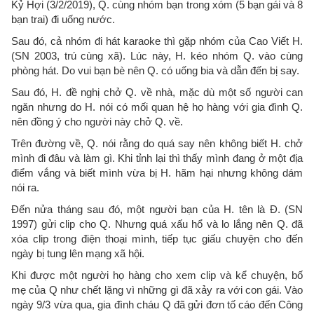
Kỷ Hợi (3/2/2019), Q. cùng nhóm bạn trong xóm (5 bạn gái và 8
bạn trai) đi uống nước.
Sau đó, cả nhóm đi hát karaoke thì gặp nhóm của Cao Viết H.
(SN 2003, trú cùng xã). Lúc này, H. kéo nhóm Q. vào cùng
phòng hát. Do vui bạn bè nên Q. có uống bia và dẫn đến bị say.
Sau đó, H. đề nghị chở Q. về nhà, mặc dù một số người can
ngăn nhưng do H. nói có mối quan hệ họ hàng với gia đình Q.
nên đồng ý cho người này chở Q. về.
Trên đường về, Q. nói rằng do quá say nên không biết H. chở
mình đi đâu và làm gì. Khi tỉnh lại thì thấy mình đang ở một địa
điểm vắng và biết mình vừa bị H. hãm hại nhưng không dám
nói ra.
Đến nửa tháng sau đó, một người bạn của H. tên là Đ. (SN
1997) gửi clip cho Q. Nhưng quá xấu hổ và lo lắng nên Q. đã
xóa clip trong điện thoại mình, tiếp tục giấu chuyện cho đến
ngày bị tung lên mạng xã hội.
Khi được một người họ hàng cho xem clip và kể chuyện, bố
mẹ của Q như chết lặng vì những gì đã xảy ra với con gái. Vào
ngày 9/3 vừa qua, gia đình cháu Q đã gửi đơn tố cáo đến Công