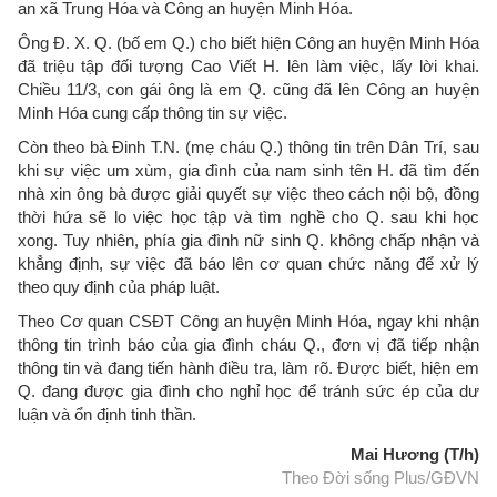
an xã Trung Hóa và Công an huyện Minh Hóa.
Ông Đ. X. Q. (bố em Q.) cho biết hiện Công an huyện Minh Hóa
đã triệu tập đối tượng Cao Viết H. lên làm việc, lấy lời khai.
Chiều 11/3, con gái ông là em Q. cũng đã lên Công an huyện
Minh Hóa cung cấp thông tin sự việc.
Còn theo bà Đinh T.N. (mẹ cháu Q.) thông tin trên Dân Trí, sau
khi sự việc um xùm, gia đình của nam sinh tên H. đã tìm đến
nhà xin ông bà được giải quyết sự việc theo cách nội bộ, đồng
thời hứa sẽ lo việc học tập và tìm nghề cho Q. sau khi học
xong. Tuy nhiên, phía gia đình nữ sinh Q. không chấp nhận và
khẳng định, sự việc đã báo lên cơ quan chức năng để xử lý
theo quy định của pháp luật.
Theo Cơ quan CSĐT Công an huyện Minh Hóa, ngay khi nhận
thông tin trình báo của gia đình cháu Q., đơn vị đã tiếp nhận
thông tin và đang tiến hành điều tra, làm rõ. Được biết, hiện em
Q. đang được gia đình cho nghỉ học để tránh sức ép của dư
luận và ổn định tinh thần.
Mai Hương (T/h)
Theo Đời sống Plus/GĐVN