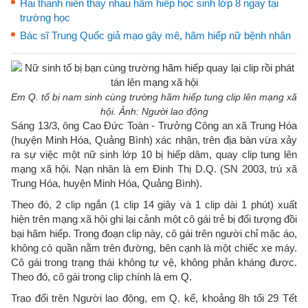
Hai thanh niên thay nhau hãm hiếp học sinh lớp 8 ngay tại
trường học
Bác sĩ Trung Quốc giả mạo gây mê, hãm hiếp nữ bệnh nhân
Em Q. tố bị nam sinh cùng trường hãm hiếp tung clip lên mạng xã
hội. Ảnh: Người lao động
Sáng 13/3, ông Cao Đức Toàn - Trưởng Công an xã Trung Hóa
(huyện Minh Hóa, Quảng Bình) xác nhận, trên địa bàn vừa xảy
ra sự việc một nữ sinh lớp 10 bị hiếp dâm, quay clip tung lên
mạng xã hội. Nạn nhân là em Đinh Thị D.Q. (SN 2003, trú xã
Trung Hóa, huyện Minh Hóa, Quảng Bình).
Theo đó, 2 clip ngắn (1 clip 14 giây và 1 clip dài 1 phút) xuất
hiện trên mạng xã hội ghi lại cảnh một cô gái trẻ bị đối tượng đồi
bại hãm hiếp. Trong đoạn clip này, cô gái trên người chỉ mặc áo,
không có quần nằm trên đường, bên cạnh là một chiếc xe máy.
Cô gái trong trạng thái không tự vệ, không phản kháng được.
Theo đó, cô gái trong clip chính là em Q.
Trao đổi trên Người lao động, em Q. kể, khoảng 8h tối 29 Tết