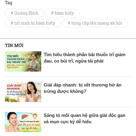
Tag
# Quảng Bình
# hãm hiếp
# nữ sinh bị hãm hiếp
# tung clip lên mạng xã hội
TIN MỚI
Tìm hiểu thành phần bài thuốc trĩ giảm
đau, co búi trĩ, ngừa tái phát
Giải đáp nhanh: bị vết thương hở ăn
trứng được không?
Sáng tỏ mối quan hệ giữa giải độc gan
và mụn cực kỳ dễ hiểu