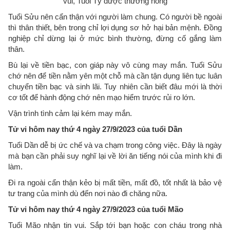
Tuổi Sửu nên cẩn thận với người làm chung. Có người bề ngoài
thì thân thiết, bên trong chỉ lợi dụng sơ hở hại bản mệnh. Đồng
nghiệp chỉ dừng lại ở mức bình thường, đừng cố gắng làm
thân.
Bù lại về tiền bạc, con giáp này vô cùng may mắn. Tuổi Sửu
chớ nên để tiền nằm yên một chỗ mà cần tận dụng liên tục luân
chuyển tiền bạc và sinh lãi. Tuy nhiên cần biết đâu mới là thời
cơ tốt để hành động chớ nên mạo hiểm trước rủi ro lớn.
Vận trình tình cảm lại kém may mắn.
Tử vi hôm nay thứ 4 ngày 27/9/2023 của tuổi Dần
Tuổi Dần dễ bị ức chế và va chạm trong công việc. Đây là ngày
mà bạn cần phải suy nghĩ lại về lời ăn tiếng nói của mình khi đi
làm.
Đi ra ngoài cẩn thận kẻo bị mất tiền, mất đồ, tốt nhất là bảo vệ
tư trang của mình dù đến nơi nào đi chăng nữa.
Tử vi hôm nay thứ 4 ngày 27/9/2023 của tuổi Mão
Tuổi Mão nhận tin vui. Sắp tới bạn hoặc con cháu trong nhà