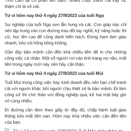
Tình cảm lại có phần ảm đạm. Nhiều cuộc tranh cãi xảy ra,
thậm chí là xô xát.
Tử vi hôm nay thứ 4 ngày 27/9/2023 của tuổi Ngọ
Sự nghiệp của tuổi Ngọ xen lẫn hung và cát. Con giáp này chỉ
nên tập trung vào con đường trau dồi tay nghề, kỹ năng hoặc thi
cử, học lên cao để công danh hiển hách. Đừng ham làm giàu
nhanh, kẻo xôi hỏng bỏng không.
Gần đây bản mệnh cần đến khá nhiều tiền để lo cho những
công việc cá nhân. Một số người rơi vào tình trạng nợ nần, mất
tiền trong ngày mới này nên hãy cẩn thận.
Tử vi hôm nay thứ 4 ngày 27/9/2023 của tuổi Mùi
Tuổi Mùi trong công việc hay kinh doanh đều nên hạn chế tranh
cãi với người khác bởi người chịu thiệt sẽ là bản mệnh. Đi làm
công sở thì chớ thân với đồng nghiệp quá, kẻ hai mặt bây giờ
vô cùng nhiều.
Đi đường cần đem theo giấy tờ đầy đủ, chấp hành luật giao
thông kẻo mất tiền oan. Hôm nay khá nhiều việc cần đến tiền
của bạn.