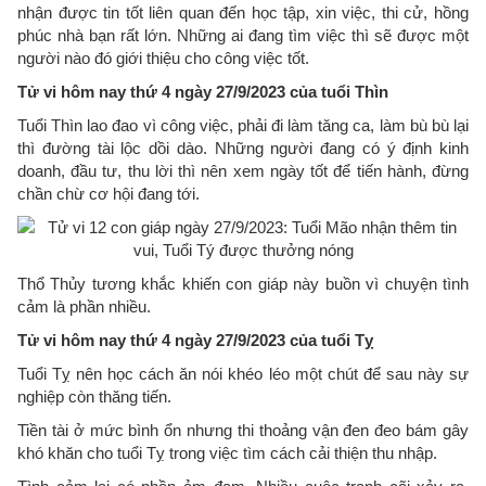
nhận được tin tốt liên quan đến học tập, xin việc, thi cử, hồng
phúc nhà bạn rất lớn. Những ai đang tìm việc thì sẽ được một
người nào đó giới thiệu cho công việc tốt.
Tử vi hôm nay thứ 4 ngày 27/9/2023 của tuổi Thìn
​Tuổi Thìn lao đao vì công việc, phải đi làm tăng ca, làm bù bù lại
thì đường tài lộc dồi dào. Những người đang có ý định kinh
doanh, đầu tư, thu lời thì nên xem ngày tốt để tiến hành, đừng
chần chừ cơ hội đang tới.
Thổ Thủy tương khắc khiến con giáp này buồn vì chuyện tình
cảm là phần nhiều.
Tử vi hôm nay thứ 4 ngày 27/9/2023 của tuổi Tỵ
Tuổi Tỵ nên học cách ăn nói khéo léo một chút để sau này sự
nghiệp còn thăng tiến.
Tiền tài ở mức bình ổn nhưng thi thoảng vận đen đeo bám gây
khó khăn cho tuổi Tỵ trong việc tìm cách cải thiện thu nhập.