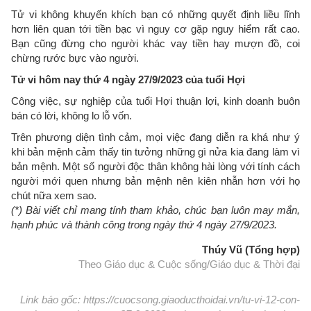
Tử vi không khuyến khích bạn có những quyết định liều lĩnh
hơn liên quan tới tiền bạc vì nguy cơ gặp nguy hiểm rất cao.
Bạn cũng đừng cho người khác vay tiền hay mượn đồ, coi
chừng rước bực vào người.
Tử vi hôm nay thứ 4 ngày 27/9/2023 của tuổi Hợi
Công việc, sự nghiệp của tuổi Hợi thuận lợi, kinh doanh buôn
bán có lời, không lo lỗ vốn.
Trên phương diện tình cảm, mọi việc đang diễn ra khá như ý
khi bản mệnh cảm thấy tin tưởng những gì nửa kia đang làm vì
bản mệnh. Một số người độc thân không hài lòng với tính cách
người mới quen nhưng bản mệnh nên kiên nhẫn hơn với họ
chút nữa xem sao.
(*) Bài viết chỉ mang tính tham khảo, chúc bạn luôn may mắn,
hạnh phúc và thành công trong ngày thứ 4 ngày 27/9/2023.
Thúy Vũ (Tổng hợp)
Theo Giáo dục & Cuộc sống/Giáo dục & Thời đại
Link báo gốc: https://cuocsong.giaoducthoidai.vn/tu-vi-12-con-