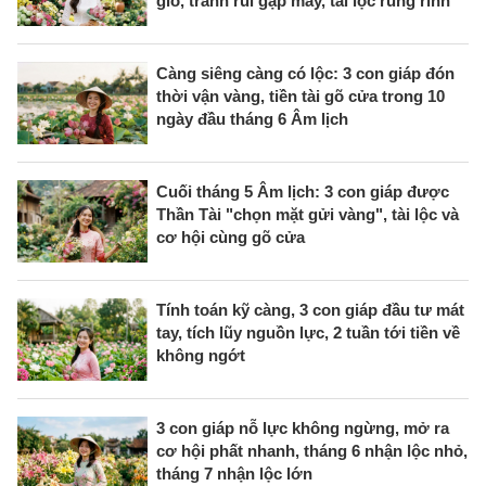
gió, tránh rủi gặp may, tài lộc rủng rỉnh
Càng siêng càng có lộc: 3 con giáp đón
thời vận vàng, tiền tài gõ cửa trong 10
ngày đầu tháng 6 Âm lịch
Cuối tháng 5 Âm lịch: 3 con giáp được
Thần Tài "chọn mặt gửi vàng", tài lộc và
cơ hội cùng gõ cửa
Tính toán kỹ càng, 3 con giáp đầu tư mát
tay, tích lũy nguồn lực, 2 tuần tới tiền về
không ngớt
3 con giáp nỗ lực không ngừng, mở ra
cơ hội phất nhanh, tháng 6 nhận lộc nhỏ,
tháng 7 nhận lộc lớn