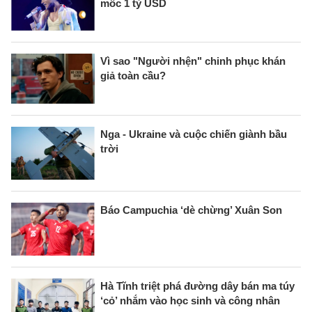
mốc 1 tỷ USD
Vì sao "Người nhện" chinh phục khán
giả toàn cầu?
Nga - Ukraine và cuộc chiến giành bầu
trời
Báo Campuchia ‘dè chừng’ Xuân Son
Hà Tĩnh triệt phá đường dây bán ma túy
‘cỏ’ nhắm vào học sinh và công nhân