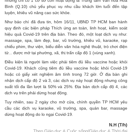
nhưng chỉ có 1 cơ sở còn hoạt động là Trung tâm Văn hóa Hòa
Bình (Q.10) chủ yếu phục vụ nhu cầu khách lớn tuổi đến tập
luyện, khiêu vũ nâng cao sức khỏe.
Như báo chí đã đưa tin, hôm 16/11, UBND TP HCM ban hành
quy định các biện pháp Thích ứng an toàn, linh hoạt, kiểm soát
hiệu quả Covid-19 trên địa bàn. Theo đó, một loạt dịch vụ như:
massage, spa, làm đẹp, bar, vũ trường, khiêu vũ, karaoke, rạp
chiếu phim, thư viện, biểu diễn văn hóa nghệ thuật, trò chơi điện
tử... được mở tại phường, xã, thị trấn cấp độ 1 (vùng xanh).
Điều kiện là người làm việc phải tiêm đủ liều vaccine hoặc khỏi
Covid-19. Khách cũng tiêm đủ liều vaccine hoặc khỏi Covid-19
hoặc có giấy xét nghiệm âm tính trong 72 giờ. Ở địa bàn ghi
nhận dịch cấp độ 2 và 3, các dịch vụ này hoạt động nhưng công
suất tối đa lần lượt là 50% và 25%. Địa bàn dịch cấp độ 4, các
dịch vụ trên phải dừng hoạt động.
Tuy nhiên, sau 2 ngày cho mở cửa, chính quyền TP HCM yêu
cầu các dịch vụ karaoke, vũ trường, spa, quán bar, massage
dừng hoạt động do lo ngại Covid-19.
N.H (T/h)
Theo Giáo dục & Cuộc sống/Giáo dục & Thời đại