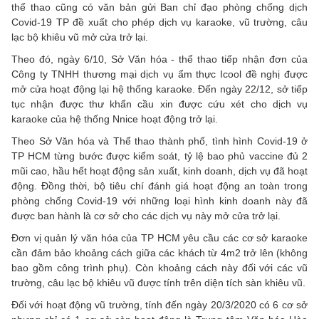
thể thao cũng có văn bản gửi Ban chỉ đạo phòng chống dịch
Covid-19 TP đề xuất cho phép dịch vụ karaoke, vũ trường, câu
lạc bộ khiêu vũ mở cửa trở lại.
Theo đó, ngày 6/10, Sở Văn hóa - thể thao tiếp nhận đơn của
Công ty TNHH thương mại dịch vụ ẩm thực Icool đề nghị được
mở cửa hoạt động lại hệ thống karaoke. Đến ngày 22/12, sở tiếp
tục nhận được thư khẩn cầu xin được cứu xét cho dịch vụ
karaoke của hệ thống Nnice hoạt động trở lại.
Theo Sở Văn hóa và Thể thao thành phố, tình hình Covid-19 ở
TP HCM từng bước được kiểm soát, tỷ lệ bao phủ vaccine đủ 2
mũi cao, hầu hết hoạt động sản xuất, kinh doanh, dịch vụ đã hoạt
động. Đồng thời, bộ tiêu chí đánh giá hoạt động an toàn trong
phòng chống Covid-19 với những loại hình kinh doanh này đã
được ban hành là cơ sở cho các dịch vụ này mở cửa trở lại.
Đơn vị quản lý văn hóa của TP HCM yêu cầu các cơ sở karaoke
cần đảm bảo khoảng cách giữa các khách từ 4m2 trở lên (không
bao gồm công trình phụ). Còn khoảng cách này đối với các vũ
trường, câu lạc bộ khiêu vũ được tính trên diện tích sàn khiêu vũ.
Đối với hoạt động vũ trường, tính đến ngày 20/3/2020 có 6 cơ sở