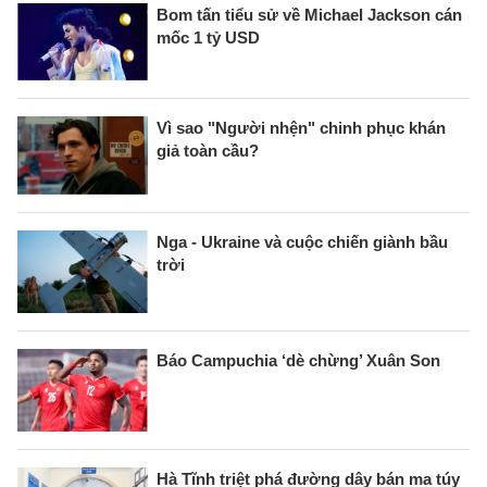
Bom tấn tiểu sử về Michael Jackson cán
mốc 1 tỷ USD
Vì sao "Người nhện" chinh phục khán
giả toàn cầu?
Nga - Ukraine và cuộc chiến giành bầu
trời
Báo Campuchia ‘dè chừng’ Xuân Son
Hà Tĩnh triệt phá đường dây bán ma túy