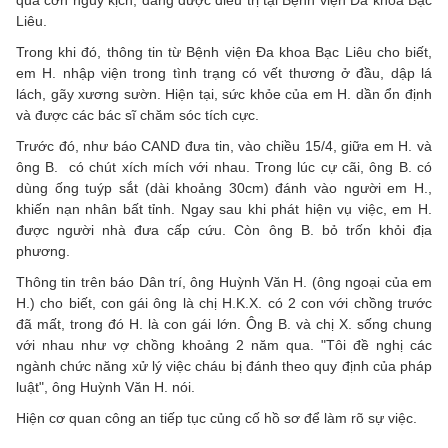
qua cơn nguy kịch, đang được điều trị tại Bệnh viện Đa khoa Bạc
Liêu.
Trong khi đó, thông tin từ Bệnh viện Đa khoa Bạc Liêu cho biết,
em H. nhập viện trong tình trạng có vết thương ở đầu, dập lá
lách, gãy xương sườn. Hiện tại, sức khỏe của em H. dần ổn định
và được các bác sĩ chăm sóc tích cực.
Trước đó, như báo CAND đưa tin, vào chiều 15/4, giữa em H. và
ông B. có chút xích mích với nhau. Trong lúc cự cãi, ông B. có
dùng ống tuýp sắt (dài khoảng 30cm) đánh vào người em H.,
khiến nạn nhân bất tỉnh. Ngay sau khi phát hiện vụ việc, em H.
được người nhà đưa cấp cứu. Còn ông B. bỏ trốn khỏi địa
phương.
Thông tin trên báo Dân trí, ông Huỳnh Văn H. (ông ngoại của em
H.) cho biết, con gái ông là chị H.K.X. có 2 con với chồng trước
đã mất, trong đó H. là con gái lớn. Ông B. và chị X. sống chung
với nhau như vợ chồng khoảng 2 năm qua. "Tôi đề nghị các
ngành chức năng xử lý việc cháu bị đánh theo quy định của pháp
luật", ông Huỳnh Văn H. nói.
Hiện cơ quan công an tiếp tục củng cố hồ sơ để làm rõ sự việc.