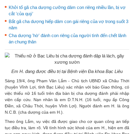
Khởi tố gã cha dượng cưỡng dâm con riêng nhiều lần, bị vợ
cắt 'của quý'
Bắt gã cha dượng hiếp dâm con gái riêng của vợ trong suốt 3
năm
Cha dượng 'hờ' đánh con riêng của người tình đến chết lãnh
án chung thân
Em H. đang được điều trị tại Bệnh viện Đa khoa Bạc Liêu
Sáng 19/4, ông Phạm Văn Lắm - Chủ tịch UBND xã Châu Thới
(huyện Vĩnh Lợi, tỉnh Bạc Liêu) xác nhận với báo Giao thông, có
việc thiếu nữ 16 tuổi trên địa bàn bị cha dượng đánh phải nhập
viện cấp cứu. Nạn nhân là em D.T.N.H. (16 tuổi, ngụ ấp Công
Điền, xã Châu Thới, huyện Vĩnh Lợi). Người đánh em H. là ông
N.C.B. (cha dượng của em H.).
Theo ông Lắm, vụ việc đã được giao cho cơ quan công an tiếp
tục điều tra, làm rõ. Về tình hình sức khoẻ của em H., hiện em đã