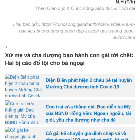
N.H (T/h)
Theo Giáo dục & Cuộc sống/Giáo dục & Thời đại
Link báo gốc: https://cuocsong.giaoducthoidai.vn/thieu-nu-o-
bac-lieu-bi-cha-duong-danh-dap-la-lach-gay-xuong-suon-
n6787.html
Xử mẹ và cha dượng bạo hành con gái tới chết:
Hai bị cáo đổ tội cho bà ngoại
Điện Biên phát hiện 2 cháu bé tại huyện
Mường Chà dương tính Covid-19
Con trai vừa thắng giải Đạo diễn tại Mỹ
của NSND Hồng Vân: Ngoan ngoãn, tài
giỏi, yêu cha dượng như cha đẻ
Cô gái kể chuyện gia đình chắp vá và
cha dượng '100 người có một', bí mật