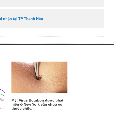
hi nhận tại TP Thanh Hóa
Mỹ: Virus Bourbon được phát
hiện ở New York vẫn chưa có
thuốc chữa