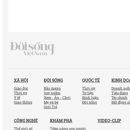
XÃ HỘI
ĐỜI SỐNG
QUỐC TẾ
KINH D
Giáo dục
Bão mạng
Thời sự
Doanh ngh
Thời sự
Suy ngẫm
Tư liệu
Tiêu dùng
Y tế
Xem - Ăn - Chơi
Bình luận
Tài chính
Giao thông
Mẹ và bé
Đời sống
Bất động s
Giới Trẻ
CÔNG NGHỆ
KHÁM PHÁ
VIDEO-CLIP
Thế giới số
Tiềm năng con người