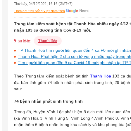
Thứ bảy, 04/12/2021, 16:16 (GMT+7)
Theo dõi Đời Sống Việt Nam trên
Trung tâm kiểm soát bệnh tật Thanh Hóa chiều ngày 4/12 t
nhận 103 ca dương tính Covid-19 mới.
Thanh Hóa
Sự kiện:
TP Thanh Hoá tìm người liên quan đến 4 ca F0 mới ghi nhận
Thanh Hóa: Phát hiện 2 cha con tử vong nhiều ngày trong n
Tìm người liên quan đến 9 ca Covid-19 mới ghi nhận tại TP
Theo Trung tâm kiểm soát bệnh tật tỉnh
Thanh Hóa
103 ca dư
địa bàn tỉnh gồm 74 bệnh nhân phát sinh trong tỉnh, 29 bệnh
sau:
74 bệnh nhân phát sinh trong tỉnh
Trong đó, Huyện Vĩnh Lộc phát hiện ổ dịch mới liên quan đê
(xã Vĩnh Hòa 3, Vĩnh Hưng 5, Vĩnh Long 4,Vĩnh Phúc 8, Vĩnh 
nhận thêm 6 bệnh nhân trong khu cách ly và khu phong tỏa (x