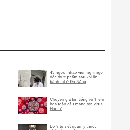
43 người nhập viện nghi ngộ
độc thực phẩm sau khi ăn
bánh mì ở Đà Nẵng
Chuyên gia lên tiếng về 'hiểm
họa toàn cầu mang tên virus
Hanta'
Bộ Y tế siết quản lý thuốc