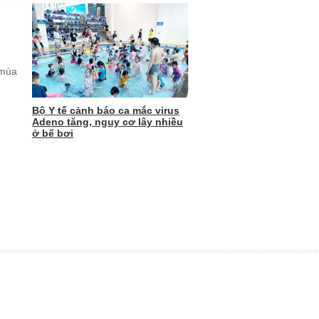
 mùa
Bộ Y tế cảnh báo ca mắc virus
Adeno tăng, nguy cơ lây nhiều
ở bể bơi