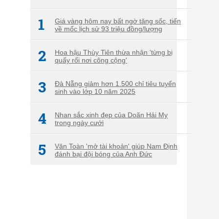
1
Giá vàng hôm nay bất ngờ tăng sốc, tiến
về mốc lịch sử 93 triệu đồng/lượng
2
Hoa hậu Thùy Tiên thừa nhận 'từng bị
quấy rối nơi công cộng'
3
Đà Nẵng giảm hơn 1.500 chỉ tiêu tuyển
sinh vào lớp 10 năm 2025
4
Nhan sắc xinh đẹp của Doãn Hải My
trong ngày cưới
5
Văn Toàn 'mở tài khoản' giúp Nam Định
đánh bại đội bóng của Anh Đức