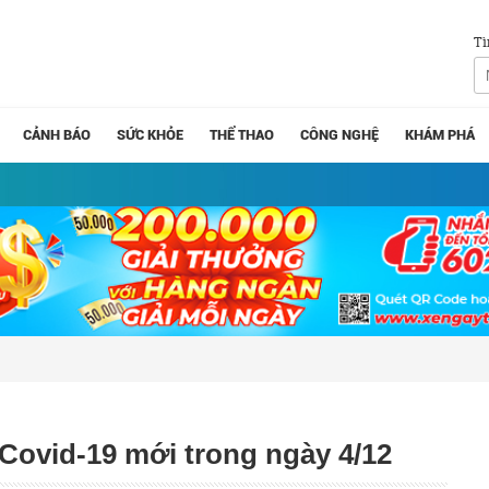
Tì
CẢNH BÁO
SỨC KHỎE
THỂ THAO
CÔNG NGHỆ
KHÁM PHÁ
Covid-19 mới trong ngày 4/12