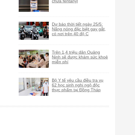
chứa fentanyl
Dự báo thời tiết ngày 25/5:
Nắng nóng đặc biệt gay gắt,
có nơi trên 40 độ C
Trên 1,4 triệu dân Quảng
Ninh sẽ được khám sức khoẻ
miễn phí
Bộ Y tế yêu cầu điều tra vụ
62 học sinh nghi ngộ độc
thực phẩm tại Đồng Tháp