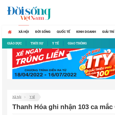
XÃ HỘI
ĐỜI SỐNG
QUỐC TẾ
KINH DOANH
GIẢI TRÍ
GIÁO DỤC
THỜI SỰ
Y TẾ
GIAO THÔNG
Xã hội
Y tế
Thanh Hóa ghi nhận 103 ca mắc 