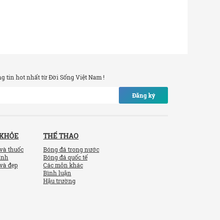
 tin hot nhất từ Đời Sống Việt Nam !
Đăng ký
 KHỎE
THỂ THAO
và thuốc
Bóng đá trong nước
ính
Bóng đá quốc tế
và đẹp
Các môn khác
Bình luận
Hậu trường