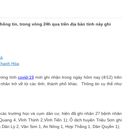
hông tin, trong vòng 24h qua trên địa bàn tỉnh này ghi
hà
 Thanh Hóa
ơng tính
covid-19
mới ghi nhận trong ngày hôm nay (4/12) trên
 nhân trở về từ các tỉnh, thành phố khác. Thông tin cụ thể như
n các trường học và cụm dân cư, hiện đã ghi nhận 27 bệnh nhân
Quang 4, Vĩnh Thịnh 2,Vĩnh Tiến 1); Ô dịch huyện Triệu Sơn ghi
ã Dân Lý 2, Vân Sơn 1, An Nông 1, Hợp Thắng 1, Dân Quyền 1);