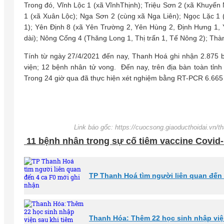
Trong đó, Vĩnh Lộc 1 (xã VĩnhThịnh); Triệu Sơn 2 (xã Khuyế
1 (xã Xuân Lộc); Nga Sơn 2 (cùng xã Nga Liên); Ngọc Lặc 
1); Yên Định 8 (xã Yên Trường 2, Yên Hùng 2, Định Hưng 1, 
dài); Nông Cống 4 (Thăng Long 1, Thị trấn 1, Tế Nông 2); Th
Tính từ ngày 27/4/2021 đến nay, Thanh Hoá ghi nhận 2.875 b
viện; 12 bệnh nhân tử vong. Đến nay, trên địa bàn toàn tỉnh
Trong 24 giờ qua đã thực hiện xét nghiệm bằng RT-PCR 6.665 mẫ
Link báo gốc: https://cuocsong.giaoducthoidai.vn/
11 bệnh nhân trong sự cố tiêm vaccine Covid-
TP Thanh Hoá tìm người liên quan đến 
Thanh Hóa: Thêm 22 học sinh nhập viện