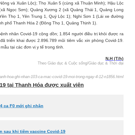
n Nông và Xuân Lộc); Thọ Xuân 5 (cùng xã Thuận Minh); Hậu Lộc
1 (xã Ngọc Sơn); Quảng Xương 2 (xã Quảng Thái 1, Quảng Long
Yên Thọ 1, Yên Trung 1, Quý Lộc 1); Nghi Sơn 1 (Lái xe đường
ành phố Thanh Hóa 2 (Đông Thọ 1, Quảng Thịnh 1).
ệnh nhân Covid-19 cộng dồn; 1.854 người điều trị khỏi được ra
 đã triển khai được 2.896.789 mũi tiêm vắc xin phòng Covid-19.
u tại các đơn vị y tế trong tỉnh.
N.H (T/h)
Theo Giáo dục & Cuộc sống/Giáo dục & Thời đại
thanh-hoa-ghi-nhan-103-ca-mac-covid-19-moi-trong-ngay-4-12-n1856.html
19 tại Thanh Hóa được xuất viện
4 ca F0 mới ghi nhận
 sau khi tiêm vaccine Covid-19