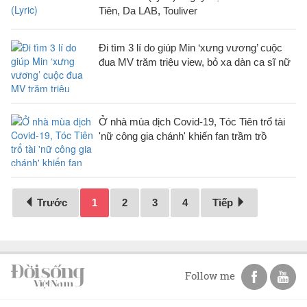
Tiên, Da LAB, Touliver
Đi tìm 3 lí do giúp Min ‘xưng vương’ cuộc
đua MV trăm triệu view, bỏ xa dàn ca sĩ nữ
Ở nhà mùa dịch Covid-19, Tóc Tiên trổ tài
'nữ công gia chánh' khiến fan trầm trồ
Trước
1
2
3
4
Tiếp
Follow me