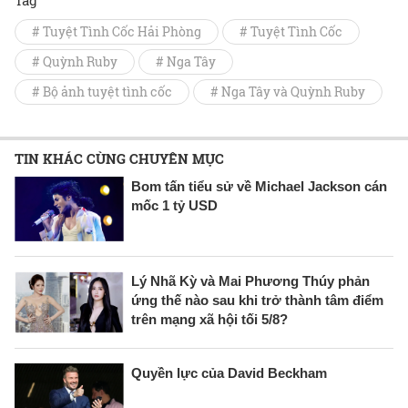
# Tuyệt Tình Cốc Hải Phòng
# Tuyệt Tình Cốc
# Quỳnh Ruby
# Nga Tây
# Bộ ảnh tuyệt tình cốc
# Nga Tây và Quỳnh Ruby
TIN KHÁC CÙNG CHUYÊN MỤC
Bom tấn tiểu sử về Michael Jackson cán
mốc 1 tỷ USD
Lý Nhã Kỳ và Mai Phương Thúy phản
ứng thế nào sau khi trở thành tâm điểm
trên mạng xã hội tối 5/8?
Quyền lực của David Beckham