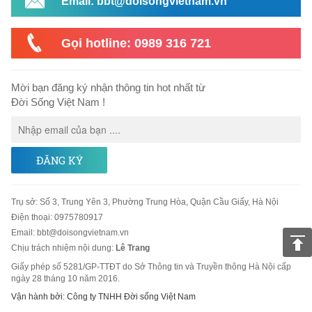
Email: bbt@doisongvietnam.vn
Gọi hotline: 0989 316 721
Mời bạn đăng ký nhận thông tin hot nhất từ
Đời Sống Việt Nam !
ĐĂNG KÝ
Trụ sở
:
Số 3, Trung Yên 3, Phường Trung Hòa, Quận Cầu Giấy, Hà Nội
Điện thoại:
0975780917
Email
:
bbt@doisongvietnam.vn
Chịu trách nhiệm nội dung:
Lê Trang
Giấy phép số 5281/GP-TTĐT do Sở Thông tin và Truyền thông Hà Nội cấp
ngày 28 tháng 10 năm 2016.
Vận hành bởi: Công ty TNHH Đời sống Việt Nam