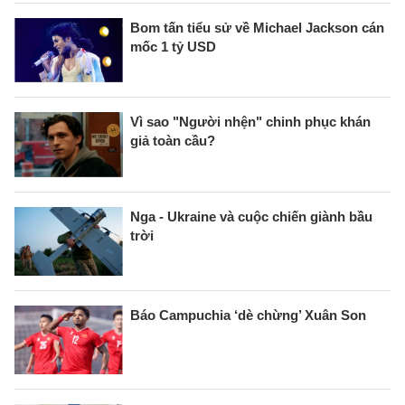
Bom tấn tiểu sử về Michael Jackson cán
mốc 1 tỷ USD
Vì sao "Người nhện" chinh phục khán
giả toàn cầu?
Nga - Ukraine và cuộc chiến giành bầu
trời
Báo Campuchia ‘dè chừng’ Xuân Son