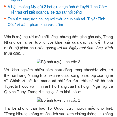
Á hậu Hoàng My gửi 2 hot girl chụp ảnh ở Tuyệt Tình Cốc:
"Trẻ trâu chỉ biết scandal sẽ tạo sự nổi tiếng"
Truy tìm tung tích hai người mẫu chụp ảnh tại “Tuyệt Tình
Cốc” vì xâm phạm khu vực cấm
Vốn là một người mẫu nổi tiếng, nhưng thời gian gần đây, Trang
Nhung để lại ấn tượng với khán giả qua các vai diễn trong
nhiều bộ phim như
Hào quang trở lại, Ngày mai ánh sáng, Kính
thưa osin…
Với kinh nghiệm nhiều năm hoạt động trong showbiz Việt, có
thể nói Trang Nhung khá hiểu về cuộc sống phức tạp của nghệ
sĩ. Chính vì thế, khi mạng xã hội "rần rần" chia sẻ về bộ ảnh
Tuyệt tình cốc với hình ảnh hở hang của hai hotgirl
Nga Tây và
Quỳnh Ruby, Trang Nhung lại tỏ ra khá thờ ơ.
Trả lời phỏng vấn báo Tổ Quốc, cựu người mẫu cho biết:
"
Trang Nhung không muốn kích vào xem những thông tin không