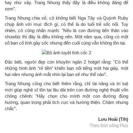
hay như vậy. Trang Nhung thấy đây là điều không đáng để
xem”.
Trang Nhung chia sẻ, cô không biết
Nga Tây và Quỳnh Ruby
chụp ảnh với mục đích gì, có thể là do tuổi trẻ sốc nổi. Tuy
nhiên, cô cũng nhấn mạnh: "N
ếu là con đường tiến thân vào
showbiz thì đây là điều không nên. Một năm qua, cũng có một
số bạn cố tình gây sốc nhưng đến cuối cùng vẫn không tồn tại.
Đặc biệt, người đẹp còn khuyên ngăn 2 hotgirl rằng: "Có thể
những hình ảnh “rẻ tiền” khiến bạn nổi tiếng một hai giây, một
hai năm nhưng ánh mắt nhìn lại bạn sẽ như thế nào”.
Trang Nhung cũng cho biết thêm rằng, chỉ tài năng và trí tuệ
mới giúp nghệ sĩ tồn tại lâu dài trên con đường nghệ thuật vốn
chông chênh: "Hãy chọn cho mình một con đường đúng
hướng, quan trọng phải tích cực và hướng thiện. Chậm nhưng
chắc”.
Lưu Hoài (T/h)
Theo Đời sống Plus