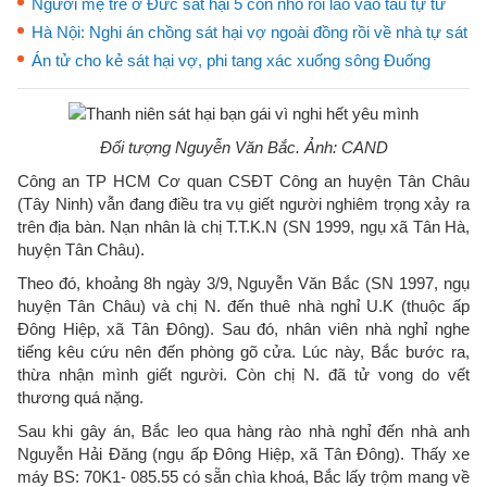
Người mẹ trẻ ở Đức sát hại 5 con nhỏ rồi lao vào tàu tự tử
Hà Nội: Nghi án chồng sát hại vợ ngoài đồng rồi về nhà tự sát
Án tử cho kẻ sát hại vợ, phi tang xác xuống sông Đuống
Đối tượng Nguyễn Văn Bắc. Ảnh: CAND
Công an TP HCM Cơ quan CSĐT Công an huyện Tân Châu
(Tây Ninh) vẫn đang điều tra vụ giết người nghiêm trọng xảy ra
trên địa bàn. Nạn nhân là chị T.T.K.N (SN 1999, ngụ xã Tân Hà,
huyện Tân Châu).
Theo đó, khoảng 8h ngày 3/9, Nguyễn Văn Bắc (SN 1997, ngụ
huyện Tân Châu) và chị N. đến thuê nhà nghỉ U.K (thuộc ấp
Đông Hiệp, xã Tân Đông). Sau đó, nhân viên nhà nghỉ nghe
tiếng kêu cứu nên đến phòng gõ cửa. Lúc này, Bắc bước ra,
thừa nhận mình giết người. Còn chị N. đã tử vong do vết
thương quá nặng.
Sau khi gây án, Bắc leo qua hàng rào nhà nghỉ đến nhà anh
Nguyễn Hải Đăng (ngụ ấp Đông Hiệp, xã Tân Đông). Thấy xe
máy BS: 70K1- 085.55 có sẵn chìa khoá, Bắc lấy trộm mang về