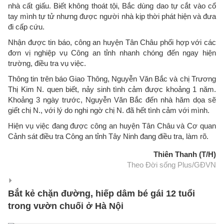
nhà cất giấu. Biết không thoát tội, Bắc dùng dao tự cắt vào cổ
tay mình tự tử nhưng được người nhà kịp thời phát hiện và đưa
đi cấp cứu.
Nhận được tin báo, công an huyện Tân Châu phối hợp với các
đơn vị nghiệp vụ Công an tỉnh nhanh chóng đến ngay hiện
trường, điều tra vụ việc.
Thông tin trên báo Giao Thông, Nguyễn Văn Bắc và chị Trương
Thị Kim N. quen biết, nảy sinh tình cảm được khoảng 1 năm.
Khoảng 3 ngày trước, Nguyễn Văn Bắc đến nhà hăm dọa sẽ
giết chị N., với lý do nghi ngờ chị N. đã hết tình cảm với mình.
Hiện vụ việc đang được công an huyện Tân Châu và Cơ quan
Cảnh sát điều tra Công an tỉnh Tây Ninh đang điều tra, làm rõ.
Thiên Thanh (T/H)
Theo Đời sống Plus/GĐVN
Bắt kẻ chặn đường, hiếp dâm bé gái 12 tuổi
trong vườn chuối ở Hà Nội