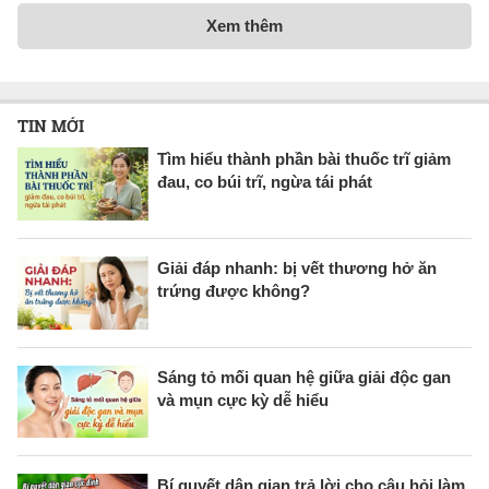
Xem thêm
TIN MỚI
Tìm hiểu thành phần bài thuốc trĩ giảm
đau, co búi trĩ, ngừa tái phát
Giải đáp nhanh: bị vết thương hở ăn
trứng được không?
Sáng tỏ mối quan hệ giữa giải độc gan
và mụn cực kỳ dễ hiểu
Bí quyết dân gian trả lời cho câu hỏi làm