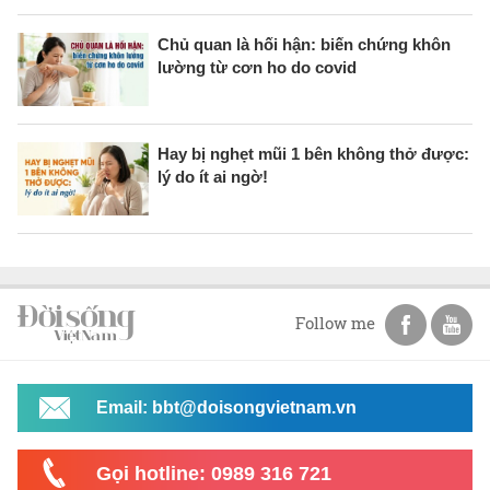
Chủ quan là hối hận: biến chứng khôn
lường từ cơn ho do covid
Hay bị nghẹt mũi 1 bên không thở được:
lý do ít ai ngờ!
Follow me
Email: bbt@doisongvietnam.vn
Gọi hotline: 0989 316 721