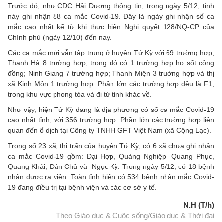
Trước đó, như CDC Hải Dương thông tin, trong ngày 5/12, tỉnh
này ghi nhận 88 ca mắc Covid-19. Đây là ngày ghi nhận số ca
mắc cao nhất kể từ khi thực hiện Nghị quyết 128/NQ-CP của
Chính phủ (ngày 12/10) đến nay.
Các ca mắc mới vẫn tập trung ở huyện Tứ Kỳ với 69 trường hợp;
Thanh Hà 8 trường hợp, trong đó có 1 trường hợp ho sốt cộng
đồng; Ninh Giang 7 trường hợp; Thanh Miện 3 trường hợp và thị
xã Kinh Môn 1 trường hợp. Phần lớn các trường hợp đều là F1,
trong khu vực phong tỏa và đi từ tỉnh khác về.
Như vậy, hiện Tứ Kỳ đang là địa phương có số ca mắc Covid-19
cao nhất tỉnh, với 356 trường hợp. Phần lớn các trường hợp liên
quan đến ổ dịch tại Công ty TNHH GFT Việt Nam (xã Cộng Lạc).
Trong số 23 xã, thị trấn của huyện Tứ Kỳ, có 6 xã chưa ghi nhận
ca mắc Covid-19 gồm: Đại Hợp, Quảng Nghiệp, Quang Phục,
Quang Khải, Dân Chủ và Ngọc Kỳ. Trong ngày 5/12, có 18 bệnh
nhân được ra viện. Toàn tỉnh hiện có 534 bệnh nhân mắc Covid-
19 đang điều trị tại bệnh viện và các cơ sở y tế.
N.H (T/h)
Theo Giáo dục & Cuộc sống/Giáo dục & Thời đại