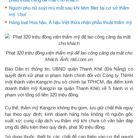
Người phụ nữ suýt mù mắt sau khi tiêm filler tại cơ sở thẩm
mỹ 'chui'
Hàng loạt Hoa hậu, Á hậu Việt thừa nhận phẫu thuật thẩm mỹ
Phạt 320 triệu đồng viện thẩm mỹ để lao công căng da mặt cho
khách. Ảnh: nld.com.vn
Báo Dân trí thông tin, UBND quận Thanh Khê (Đà Nẵng) có
quyết định xử phạt vi phạm hành chính đối với Công ty TNHH
một thành viên Kangzin (trụ sở chính tại TPHCM, địa điểm kinh
doanh thẩm mỹ Kangzin tại quận Thanh Khê) về 5 hành vi vi
phạm với tổng số tiền 320 triệu đồng.
Cụ thể, thẩm mỹ Kangzin không thu gom, lưu giữ chất thải nguy
hại theo quy định; kinh doanh hàng hóa không rõ nguồn gốc
xuất xứ; cung cấp dịch vụ thẩm mỹ khi chưa có văn bản đáp
ứng đủ điều kiện theo quy định, phạt 90 triệu đồng.
Sử dụng thuốc, thiết bị, các chất để can thiệp vào cơ thể người