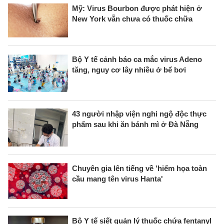
Mỹ: Virus Bourbon được phát hiện ở
New York vẫn chưa có thuốc chữa
Bộ Y tế cảnh báo ca mắc virus Adeno
tăng, nguy cơ lây nhiều ở bể bơi
43 người nhập viện nghi ngộ độc thực
phẩm sau khi ăn bánh mì ở Đà Nẵng
Chuyên gia lên tiếng về 'hiểm họa toàn
cầu mang tên virus Hanta'
Bộ Y tế siết quản lý thuốc chứa fentanyl