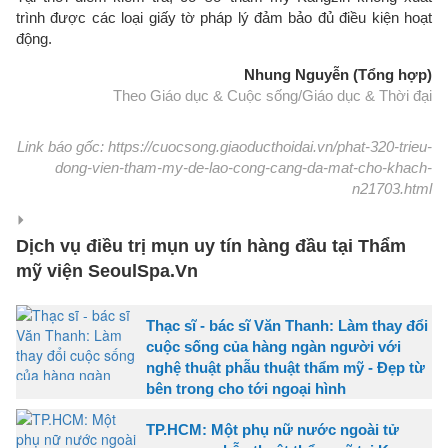
trình được các loại giấy tờ pháp lý đảm bảo đủ điều kiện hoạt
động.
Nhung Nguyễn (Tổng hợp)
Theo Giáo dục & Cuộc sống/Giáo dục & Thời đại
Link báo gốc: https://cuocsong.giaoducthoidai.vn/phat-320-trieu-
dong-vien-tham-my-de-lao-cong-cang-da-mat-cho-khach-
n21703.html
Dịch vụ điều trị mụn uy tín hàng đầu tại Thẩm
mỹ viện SeoulSpa.Vn
Thạc sĩ - bác sĩ Văn Thanh: Làm thay đổi
cuộc sống của hàng ngàn người với
nghệ thuật phẫu thuật thẩm mỹ - Đẹp từ
bên trong cho tới ngoại hình
TP.HCM: Một phụ nữ nước ngoài tử