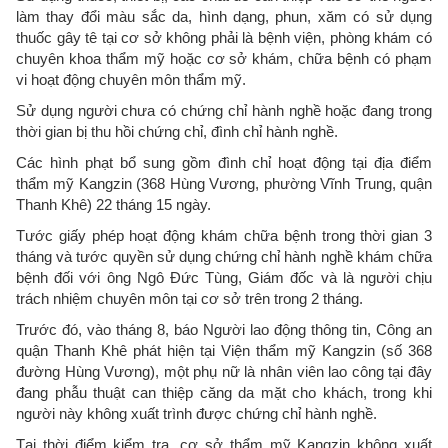
làm thay đổi màu sắc da, hình dạng, phun, xăm có sử dụng
thuốc gây tê tại cơ sở không phải là bệnh viện, phòng khám có
chuyên khoa thẩm mỹ hoặc cơ sở khám, chữa bệnh có phạm
vi hoạt động chuyên môn thẩm mỹ.
Sử dụng người chưa có chứng chỉ hành nghề hoặc đang trong
thời gian bị thu hồi chứng chỉ, đình chỉ hành nghề.
Các hình phạt bổ sung gồm đình chỉ hoạt động tại địa điểm
thẩm mỹ Kangzin (368 Hùng Vương, phường Vĩnh Trung, quận
Thanh Khê) 22 tháng 15 ngày.
Tước giấy phép hoạt động khám chữa bệnh trong thời gian 3
tháng và tước quyền sử dụng chứng chỉ hành nghề khám chữa
bệnh đối với ông Ngô Đức Tùng, Giám đốc và là người chịu
trách nhiệm chuyên môn tại cơ sở trên trong 2 tháng.
Trước đó, vào tháng 8, báo Người lao động thông tin, Công an
quận Thanh Khê phát hiện tại Viện thẩm mỹ Kangzin (số 368
đường Hùng Vương), một phụ nữ là nhân viên lao công tại đây
đang phẫu thuật can thiệp căng da mặt cho khách, trong khi
người này không xuất trình được chứng chỉ hành nghề.
Tại thời điểm kiểm tra, cơ sở thẩm mỹ Kangzin không xuất