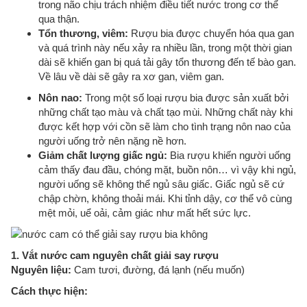
trong não chịu trách nhiệm điều tiết nước trong cơ thể
qua thận.
Tổn thương, viêm:
Rượu bia được chuyển hóa qua gan
và quá trình này nếu xảy ra nhiều lần, trong một thời gian
dài sẽ khiến gan bị quá tải gây tổn thương đến tế bào gan.
Về lâu về dài sẽ gây ra xơ gan, viêm gan.
Nôn nao:
Trong một số loại rượu bia được sản xuất bởi
những chất tạo màu và chất tạo mùi. Những chất này khi
được kết hợp với cồn sẽ làm cho tình trạng nôn nao của
người uống trở nên nặng nề hơn.
Giảm chất lượng giấc ngủ:
Bia rượu khiến người uống
cảm thấy đau đầu, chóng mặt, buồn nôn… vì vậy khi ngủ,
người uống sẽ không thể ngủ sâu giấc. Giấc ngủ sẽ cứ
chập chờn, không thoải mái. Khi tỉnh dậy, cơ thể vô cùng
mệt mỏi, uể oải, cảm giác như mất hết sức lực.
1. Vắt nước cam nguyên chất giải say rượu
Nguyên liệu:
Cam tươi, đường, đá lạnh (nếu muốn)
Cách thực hiện: