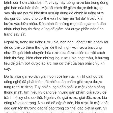
bệnh còn hơn chữa bệnh”, vỉ vậy hãy uống rượu bia trong đúng
giới hạn của bản thân. Một số cách để giảm được tình trạng
say sỉn mà người khó tiêu nên áp dụng đó chính là uống vừa
đủ, giữ đủ nước cho cơ thể và nhớ hãy ăn “lót dạ” trước khi
bước vào bữa nhậu. Đó chính là những mẹo dân gian mà dân
nhậu nhẹt hay thường dùng để giảm bớt được phần nào tình
trạng say sỉn.
Ngoài ra, trong lúc uống rượu bia, bạn nên uống từ từ, chậm rãi
để cơ thể có thêm thời gian để thích nghi với rượu bia cũng
như để quá trình chuyển hóa rượu bia được diễn ra một cách
bình thường. Nên chọn những loại rượu, bia nhạt màu, ít hương
liệu để giảm bớt được áp lực mà cơ thể của bạn phải chịu khi
say.
Đó là những mẹo dân gian, còn với hiện tại, khi khoa học và
công nghệ đã phát triển, rất nhiều sản phẩm giải rượu được
tung ra thị trường. Tuy nhiên, bạn cần phải là một khách hàng
thông minh, tìm hiểu kỹ càng về những sản phẩm giải rượu để
tránh hệ lụy cho cơ thể. Ngoài việc giải rượu, giải độc rượu bia
cũng rất quan trọng. Như đã đề cập ở trên, bia rượu là một chất
độc gân tổn thương các tế bào trong cơ thể, đặc biệt là gan. Vì