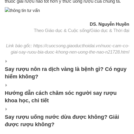
thuốc giải rượu nào tốt hơn ý thức uống rượu của chúng ta.
DS. Nguyễn Huyền
Theo Giáo dục & Cuộc sống/Giáo dục & Thời đại
Link báo gốc: https://cuocsong.giaoducthoidai.vn/nuoc-cam-co-
giai-say-ruou-bia-duoc-khong-nen-uong-the-nao-n21728.html
Say rượu nôn ra dịch vàng là bệnh gì? Có nguy
hiểm không?
Hướng dẫn cách chăm sóc người say rượu
khoa học, chi tiết
Say rượu uống nước dừa được không? Giải
được rượu không?