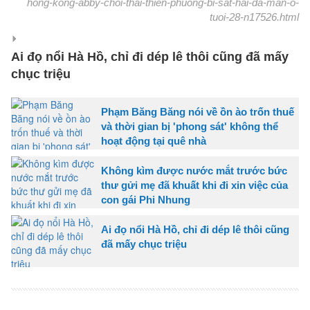
hong-kong-abby-choi-thai-thien-phuong-bi-sat-hai-da-man-o-
tuoi-28-n17526.html
Ai đọ nổi Hà Hồ, chỉ đi dép lê thôi cũng đã mấy
chục triệu
Phạm Băng Băng nói về ồn ào trốn thuế
và thời gian bị 'phong sát' không thể
hoạt động tại quê nhà
Không kìm được nước mắt trước bức
thư gửi mẹ đã khuất khi đi xin việc của
con gái Phi Nhung
Ai đọ nổi Hà Hồ, chỉ đi dép lê thôi cũng
đã mấy chục triệu