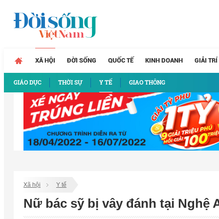
XÃ HỘI
ĐỜI SỐNG
QUỐC TẾ
KINH DOANH
GIẢI TRÍ
GIÁO DỤC
THỜI SỰ
Y TẾ
GIAO THÔNG
Xã hội
Y tế
Nữ bác sỹ bị vây đánh tại Nghệ 