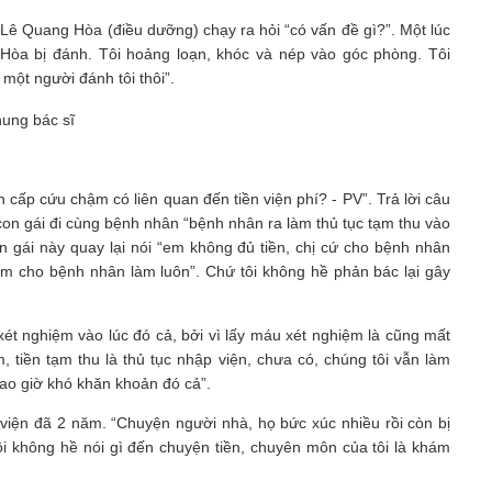
 Lê Quang Hòa (điều dưỡng) chạy ra hỏi “có vấn đề gì?”. Một lúc
 Hòa bị đánh. Tôi hoảng loạn, khóc và nép vào góc phòng. Tôi
một người đánh tôi thôi”.
ấp cứu chậm có liên quan đến tiền viện phí? - PV”. Trả lời câu
i con gái đi cùng bệnh nhân “bệnh nhân ra làm thủ tục tạm thu vào
n gái này quay lại nói “em không đủ tiền, chị cứ cho bệnh nhân
 em cho bệnh nhân làm luôn”. Chứ tôi không hề phản bác lại gây
 xét nghiệm vào lúc đó cả, bởi vì lấy máu xét nghiệm là cũng mất
, tiền tạm thu là thủ tục nhập viện, chưa có, chúng tôi vẫn làm
bao giờ khó khăn khoản đó cả”.
 viện đã 2 năm. “Chuyện người nhà, họ bức xúc nhiều rồi còn bị
ôi không hề nói gì đến chuyện tiền, chuyên môn của tôi là khám