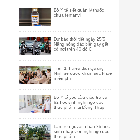
Bộ Y tế siết quản lý thuốc
chứa fentanyl
Dự báo thời tiết ngày 25/5:
Nắng nóng đặc biệt gay gắt,
có nơi trên 40 độ C
Trên 1,4 triệu dân Quảng
Ninh sẽ được khám sức khoẻ
miễn phí
Bộ Y tế yêu cầu điều tra vụ
62 học sinh nghi ngộ độc
thực phẩm tại Đồng Tháp
Làm rõ nguyên nhân 25 học
sinh nhập viện nghi ngộ độc
thực phẩm