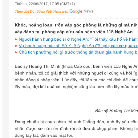
Thứ ba, 22/08/2017, 17:05 (GMT+7)
Theo dõi Đời Sống Việt Nam trên
Khóc, hoảng loạn, trốn vào góc phòng là những gì mà nữ 
vây đánh tại phòng cấp cứu của bệnh viện 115 Nghệ An.
Người hành hung bác sĩ ở Nghệ An: “Tôi thấy xấu hổ về hàn
Vụ hành hung bác sĩ: Sở Y tế Nghệ An đề nghị các cơ quan 
Chủ tịch phường nói gì trước thông tin tham gia hành hung 
Bác sỹ Hoàng Thị Minh (khoa Cấp cứu, bệnh viện 115 Nghệ An
bệnh nhân, tôi có giải thích với những người đi cùng và hỏi 
nhân đồng ý nhập viện. Lúc đấy, tôi liền ra các chỉ định để ch
lấy máu, đợi kết quả xét nghiệm cũng lâu hơn nên lấy máu trướ
Bác sỹ Hoàng Thị Minh
Đang chuẩn bị chụp phim thì anh Thắng đến, anh ấy yêu cầu c
nhân được sơ cứu ổn định rồi sẽ đưa đi chụp phim. Không hiểu
dùng tay tát, đấm vào mặt tôi.