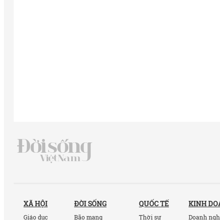
XÃ HỘI
ĐỜI SỐNG
QUỐC TẾ
KINH D
Giáo dục
Bão mạng
Thời sự
Doanh ngh