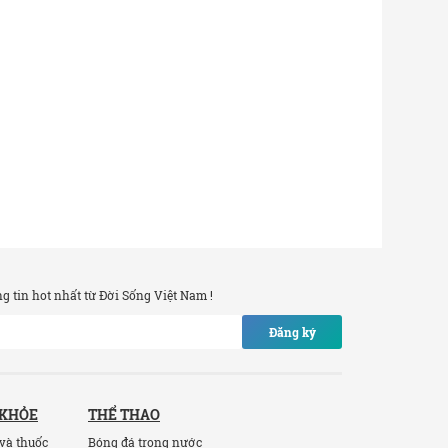
 tin hot nhất từ Đời Sống Việt Nam !
Đăng ký
 KHỎE
THỂ THAO
và thuốc
Bóng đá trong nước