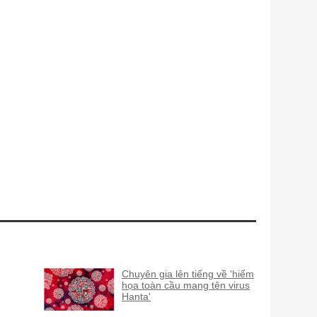
Chuyên gia lên tiếng về 'hiểm
họa toàn cầu mang tên virus
Hanta'