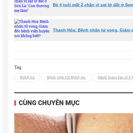
Bé 4 tuổi mất 2 chân vì sạt lở đất ở Sơ
Thanh Hóa: Bệnh nhân tử vong, Giám đ
Tag
Nghệ An
Bệnh viện 115 Nghệ An
Hành hung bác sĩ ở
CÙNG CHUYÊN MỤC