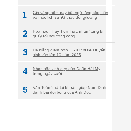
1
Giá vàng hôm nay bất ngờ tăng sốc, tiến
về mốc lịch sử 93 triệu đồng/lượng
2
Hoa hậu Thùy Tiên thừa nhận 'từng bị
quấy rối nơi công cộng'
3
Đà Nẵng giảm hơn 1.500 chỉ tiêu tuyển
sinh vào lớp 10 năm 2025
4
Nhan sắc xinh đẹp của Doãn Hải My
trong ngày cưới
5
Văn Toàn 'mở tài khoản' giúp Nam Định
đánh bại đội bóng của Anh Đức