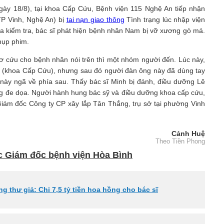
gày 18/8), tại khoa Cấp Cứu, Bệnh viện 115 Nghệ An tiếp nhận
P Vinh, Nghệ An) bị
tai nạn giao thông
Tình trạng lúc nhập viện
Qua kiểm tra, bác sĩ phát hiện bệnh nhân Nam bị vỡ xương gò má.
hụp phim.
sơ cứu cho bệnh nhân nói trên thì một nhóm người đến. Lúc này,
h (khoa Cấp Cứu), nhưng sau đó người đàn ông này đã dùng tay
 này ngã về phía sau. Thấy bác sĩ Minh bị đánh, điều dưỡng Lê
g đe dọa. Người hành hung bác sỹ và điều dưỡng khoa cấp cứu,
ám đốc Công ty CP xây lắp Tân Thắng, trụ sở tại phường Vinh
Cảnh Huệ
Theo Tiền Phong
c Giám đốc bệnh viện Hòa Bình
 thư giả: Chi 7,5 tỷ tiền hoa hồng cho bác sĩ