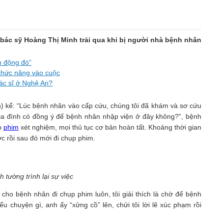
bác sỹ Hoàng Thị Minh trải qua khi bị người nhà bệnh nhân
h động đó”
chức năng vào cuộc
bác sĩ ở Nghệ An?
) kể: “Lúc bệnh nhân vào cấp cứu, chúng tôi đã khám và sơ cứu
“gia đình có đồng ý để bệnh nhân nhập viện ở đây không?”, bệnh
ụp
phim
xét nghiệm, mọi thủ tục cơ bản hoàn tất. Khoảng thời gian
c rồi sau đó mới đi chụp phim.
 tường trình lại sự việc
ho bệnh nhân đi chụp phim luôn, tôi giải thích là chờ để bệnh
 chuyện gì, anh ấy “xửng cồ” lên, chửi tôi lời lẽ xúc phạm rồi