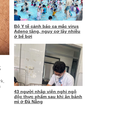
Bộ Y tế cảnh báo ca mắc virus
Adeno tăng, nguy cơ lây nhiều
ở bể bơi
k
rk,
a
43 người nhập viện nghi ngộ
độc thực phẩm sau khi ăn bánh
mì ở Đà Nẵng