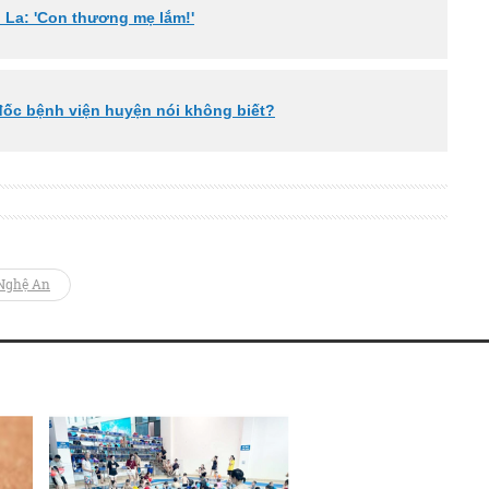
n La: 'Con thương mẹ lắm!'
ốc bệnh viện huyện nói không biết?
 Nghệ An