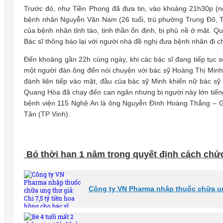
Trước đó, như Tiền Phong đã đưa tin, vào khoảng 21h30p (n
bệnh nhân Nguyễn Văn Nam (26 tuổi, trú phường Trung Đô, T
của bệnh nhân tỉnh táo, tinh thần ổn định, bị phù nề ở mặt. 
Bác sĩ thông báo lại với người nhà đề nghị đưa bệnh nhân đi c
Đến khoảng gần 22h cùng ngày, khi các bác sĩ đang tiếp tục 
một người đàn ông đến nói chuyện với bác sỹ Hoàng Thị Min
đánh liên tiếp vào mặt, đầu của bác sỹ Minh khiến nữ bác sỹ
Quang Hòa đã chạy đến can ngăn nhưng bị người này lớn tiến
bệnh viện 115 Nghệ An là ông Nguyễn Đình Hoàng Thắng – Gi
Tân (TP Vinh).
Bỏ thời hạn 1 năm trong quyết định cách chứ
Công ty VN Pharma nhập thuốc chữa ung