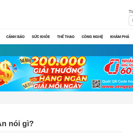
Tì
CẢNH BÁO
SỨC KHỎE
THỂ THAO
CÔNG NGHỆ
KHÁM PHÁ
An nói gì?