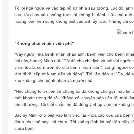
Tôi bị ngã ngửa va vào tập hồ sơ phía sau tường. Lúc đó, anh
sau, tôi chạy vào phòng trực thì không bị đánh nữa mà anh
hoảng loạn nên cũng không biết các anh ấy là ai. Nhưng chỉ có 
“Không phải vì tiền viện phí”
“Vậy người nhà bệnh nhân phản ánh, bệnh viện cho bệnh nhân c
hỏi này, bác sỹ Minh nói: “Tôi đã cho chỉ định và nói với ngườ
viện, tức là có mượn đồ cho bệnh nhân luôn”, song, người co
làm đi rồi sếp nhà em đến và đóng”. Tôi liền đáp lại “Dạ, để
khó khăn gì cho bệnh nhân và người nhà.
“Nếu chúng tôi vì tiền thì chúng tôi đã không cho gửi máu lên
một khoản trong đó rồi. Không có chuyện nộp tiền rồi mới làm
bình thường. Tôi biết chắc, họ đã đồng ý nhập viện thì không 
Bác sỹ Minh cho biết vào làm việc tại khoa cấp cứu của bệnh
đánh như thế này thì chưa. Tôi khẳng định lại một lần nữa, t
chữa bệnh”