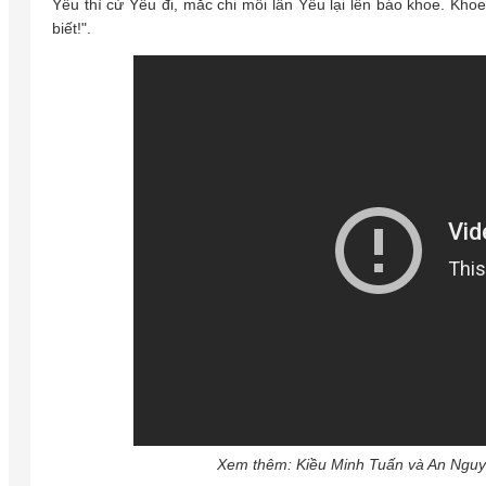
Yêu thì cứ Yêu đi, mắc chi mỗi lần Yêu lại lên báo khoe. Kho
biết!".
Xem thêm: Kiều Minh Tuấn và An Nguy