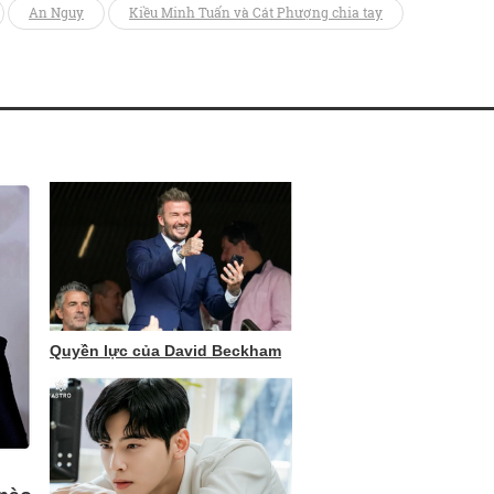
An Nguy
Kiều Minh Tuấn và Cát Phượng chia tay
Quyền lực của David Beckham