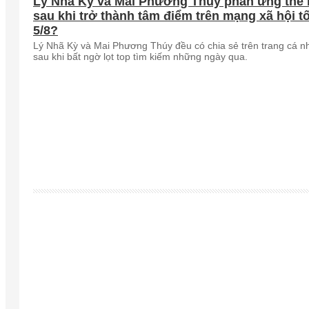
Lý Nhã Kỳ và Mai Phương Thúy phản ứng thế
sau khi trở thành tâm điểm trên mạng xã hội tố
5/8?
Lý Nhã Kỳ và Mai Phương Thúy đều có chia sẻ trên trang cá n
sau khi bất ngờ lọt top tìm kiếm những ngày qua.