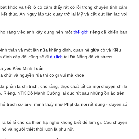
ật khóc và tiết lộ cô cảm thấy rất có lỗi trong chuyện tình cảm
kết thúc, An Nguy lập tức quay trở lại Mỹ và cắt đứt liên lạc với
 cho rằng việc anh xây dựng nên một
thế giới
riêng đã khiến bạn
á bình thản và một lần nữa khẳng định, quan hệ giữa cô và Kiều
a đình cặp đôi cũng sẽ đi
du lịch
tại Đà Nẵng để xả stress.
 chửi và nguyền rủa thì có gì vui mà khoe
a phần là chỉ trích, cho rằng, thực chất tất cả mọi chuyện chỉ là
. Riêng, NTK Đỗ Mạnh Cường lại đúc rút sau những ồn ào trên.
thể trách cứ ai vì mình thấy như Phật đã nói rất đúng - duyên số
ra kể lể cho cả thiên hạ nghe không biết để làm gì. Câu chuyện
hộ và người thiệt thòi luôn là phụ nữ.