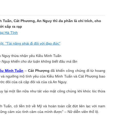
h Tuấn, Cát Phương, An Nguy thì đa phần là chỉ trích, cho
ới sắp ra rạp
tại Hà Tĩnh
: "Tài năng phải đi đôi với đạo đức"
 Nguy khiến cho dư luận không biết đâu mà lần
ều Minh Tuấn
–
Cát Phượng
đã khiến công chúng đi từ hoang
ơng và ngưỡng mộ tình yêu của Kiều Minh Tuấn và Cát Phượng bao
nước đôi của cả cặp đôi và của cả An Nguy.
uy lại một lần nữa như tát vào mặt công chúng khi khóc lóc thừa
h Tuấn, cô liền trở về Mỹ và hoàn toàn cắt đứt liên lạc với nam
những cảm xúc tình cảm của mình được” – Nữ diễn viên thổ lộ.