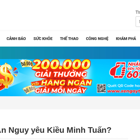
Tì
CẢNH BÁO
SỨC KHỎE
THỂ THAO
CÔNG NGHỆ
KHÁM PHÁ
n Nguy yêu Kiều Minh Tuấn?