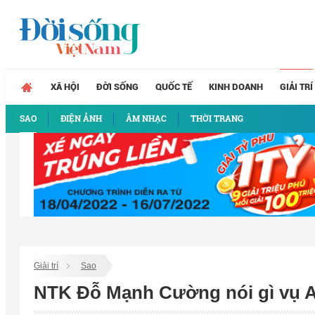
XÃ HỘI
ĐỜI SỐNG
QUỐC TẾ
KINH DOANH
GIẢI TRÍ
SAO
ĐIỆN ẢNH
ÂM NHẠC
THỜI TRANG
Giải trí
Sao
NTK Đỗ Mạnh Cường nói gì vụ A