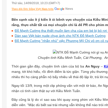
Thứ sáu, 14/09/2018, 10:23 (GMT+7)
Theo dõi Đời Sống Việt Nam trên
Bên cạnh các ít ý kiến ít ỏi bênh vực chuyện của Kiều Min
rằng, thực chất tất cả mọi chuyện chỉ là để PR cho phim m
Đỗ Mạnh Cường tha thiết muốn làm cha của em bé bị bỏ rơi 
Dàn sao Việt bán nude chụp ảnh cho NTK Đỗ Mạnh Cường
Đỗ Mạnh Cường "nhắn nhủ" việc Phương Mỹ Chi vô ơn cô ruột
Chuyện tình Kiều Minh Tuấn, Cát Phượng, An
Thời gian gần đây, chuyện tình cảm của bộ ba
An Nguy
–
Ki
mang, tới khó hiểu, rồi đỉnh điểm là tức giận. Từng yêu thư
nhiêu thì họ càng phẫn nộ bấy nhiêu về thái độ lập lờ, trả lời 
Ngay tối 13/9, trong một clip phỏng vấn với một tờ báo, An Ng
nhận có tình cảm thật sự với Kiều Minh Tuấn.
Đây cũng là lý do vì sao sau khi quay xong phim với Kiều Min
diễn viên. “Mặc dù biết sai trái nhưng vẫn không thể nào trói 