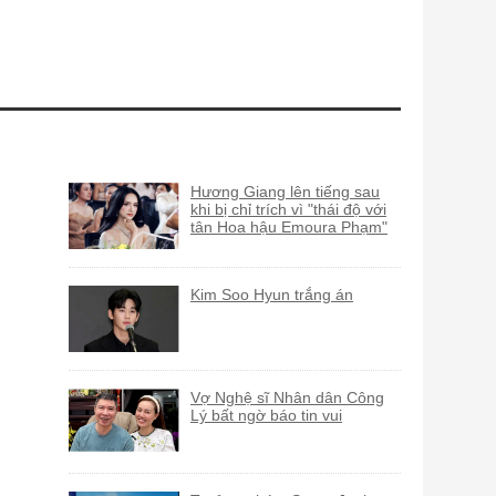
Hương Giang lên tiếng sau
khi bị chỉ trích vì "thái độ với
tân Hoa hậu Emoura Phạm"
Kim Soo Hyun trắng án
Vợ Nghệ sĩ Nhân dân Công
Lý bất ngờ báo tin vui