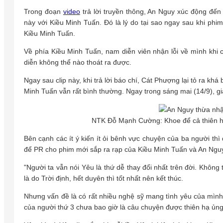
Trong đoạn
video
trả lời truyền thông, An Nguy xúc động đến b
này với Kiều Minh Tuấn. Đó là lý do tại sao ngay sau khi phim 
Kiều Minh Tuấn.
Về phía Kiều Minh Tuấn, nam diễn viên nhận lỗi về mình khi
diễn không thể nào thoát ra được.
Ngay sau clip này, khi trả lời báo chí, Cát Phượng lại tỏ ra kh
Minh Tuấn vẫn rất bình thường. Ngay trong sáng mai (14/9), gi
NTK Đỗ Mạnh Cường: Khoe để cả thiên hạ
Bên cạnh các ít ý kiến ít ỏi bênh vực chuyện của ba người thì đ
để PR cho phim mới sắp ra rạp của Kiều Minh Tuấn và An Nguy
"Người ta vẫn nói Yêu là thứ dễ thay đổi nhất trên đời. Không 
là do Trời định, hết duyên thì tốt nhất nên kết thúc.
Nhưng vấn đề là có rất nhiều nghệ sỹ mang tình yêu của mình 
của người thứ 3 chưa bao giờ là câu chuyện được thiên hạ ủng 