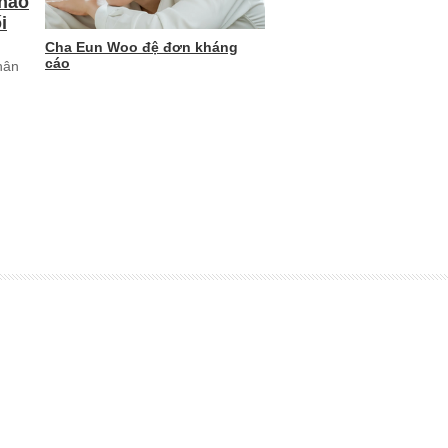
 nào
i
Cha Eun Woo đệ đơn kháng
cáo
hân