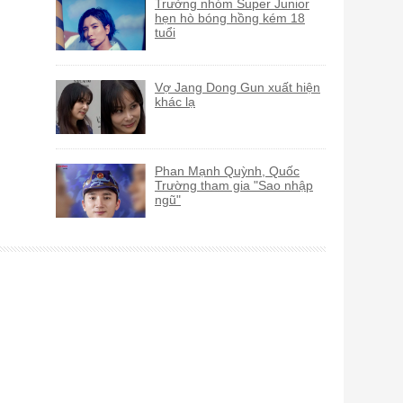
Trưởng nhóm Super Junior
hẹn hò bóng hồng kém 18
tuổi
Vợ Jang Dong Gun xuất hiện
khác lạ
Phan Mạnh Quỳnh, Quốc
Trường tham gia "Sao nhập
ngũ"