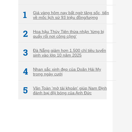
1
Giá vàng hôm nay bất ngờ tăng sốc, tiến
về mốc lịch sử 93 triệu đồng/lượng
2
Hoa hậu Thùy Tiên thừa nhận 'từng bị
quấy rối nơi công cộng'
3
Đà Nẵng giảm hơn 1.500 chỉ tiêu tuyển
sinh vào lớp 10 năm 2025
4
Nhan sắc xinh đẹp của Doãn Hải My
trong ngày cưới
5
Văn Toàn 'mở tài khoản' giúp Nam Định
đánh bại đội bóng của Anh Đức