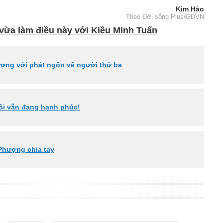
Kim Hảo
Theo Đời sống Plus/GĐVN
ừa làm điều này với Kiều Minh Tuấn
ượng với phát ngôn về người thứ ba
ôi vẫn đang hạnh phúc!
 Phượng chia tay