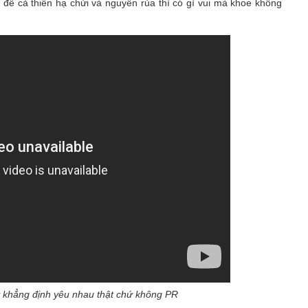
e để cả thiên hạ chửi và nguyền rủa thì có gì vui mà khoe không
 khẳng định yêu nhau thật chứ không PR