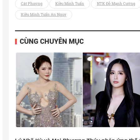
Cát Phượng
Kiều Minh Tuấn
NTK Đỗ Mạnh Cường
Kiều Minh Tuấn An Nguy
CÙNG CHUYÊN MỤC