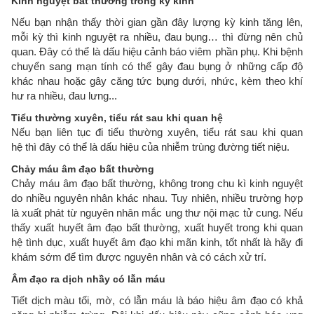
Kinh nguyệt bất thường trong kỳ kinh
Nếu bạn nhận thấy thời gian gần đây lượng kỳ kinh tăng lên,
mỗi kỳ thì kinh nguyệt ra nhiều, đau bụng… thì đừng nên chủ
quan. Đây có thể là dấu hiệu cảnh báo viêm phần phụ. Khi bệnh
chuyển sang mạn tính có thể gây đau bụng ở những cấp độ
khác nhau hoặc gây căng tức bụng dưới, nhức, kèm theo khí
hư ra nhiều, đau lưng...
Tiểu thường xuyên, tiểu rát sau khi quan hệ
Nếu bạn liên tục đi tiểu thường xuyên, tiểu rát sau khi quan
hệ thì đây có thể là dấu hiệu của nhiễm trùng đường tiết niệu.
Chảy máu âm đạo bất thường
Chảy máu âm đạo bất thường, không trong chu kì kinh nguyệt
do nhiều nguyên nhân khác nhau. Tuy nhiên, nhiều trường hợp
là xuất phát từ nguyên nhân mắc ung thư nội mạc tử cung. Nếu
thấy xuất huyết âm đạo bất thường, xuất huyết trong khi quan
hệ tình dục, xuất huyết âm đạo khi mãn kinh, tốt nhất là hãy đi
khám sớm để tìm được nguyên nhân và có cách xử trí.
Âm đạo ra dịch nhầy có lẫn máu
Tiết dịch màu tối, mờ, có lẫn máu là báo hiệu âm đạo có khả