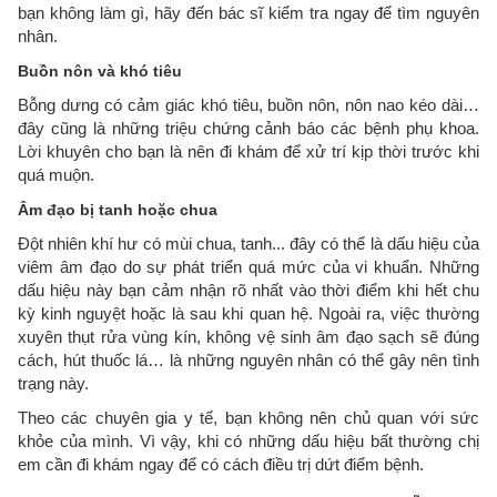
bạn không làm gì, hãy đến bác sĩ kiểm tra ngay để tìm nguyên
nhân.
Buồn nôn và khó tiêu
Bỗng dưng có cảm giác khó tiêu, buồn nôn, nôn nao kéo dài…
đây cũng là những triệu chứng cảnh báo các bệnh phụ khoa.
Lời khuyên cho bạn là nên đi khám để xử trí kịp thời trước khi
quá muộn.
Âm đạo bị tanh hoặc chua
Đột nhiên khí hư có mùi chua, tanh... đây có thể là dấu hiệu của
viêm âm đạo do sự phát triển quá mức của vi khuẩn. Những
dấu hiệu này bạn cảm nhận rõ nhất vào thời điểm khi hết chu
kỳ kinh nguyệt hoặc là sau khi quan hệ. Ngoài ra, việc thường
xuyên thụt rửa vùng kín, không vệ sinh âm đạo sạch sẽ đúng
cách, hút thuốc lá… là những nguyên nhân có thể gây nên tình
trạng này.
Theo các chuyên gia y tế, bạn không nên chủ quan với sức
khỏe của mình. Vì vậy, khi có những dấu hiệu bất thường chị
em cần đi khám ngay để có cách điều trị dứt điểm bệnh.