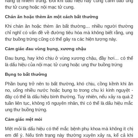
năng bị nhiễm trùng. Đôi khi dấu hiệu này cũng cảnh báo ung
thư tử cung hoặc nội mạc tử cung.
Chán ăn hoặc thèm ăn một cách bất thường
Khi chán ăn hoặc thèm ăn bất thường… nhiều người thường
chỉ nghĩ có vấn đề về đường tiêu hóa mà không biết rằng, ung
thư buồng trứng cũng có thể gây ra các hiện tượng này.
Cảm giác đau vùng bụng, xương chậu
Đau bụng, hay khó chịu ở vùng xương chậu, đầy hơi… có thể
là dấu hiệu của nội mạc tử cung hoặc ung thư buồng trứng
Bụng to bất thường
Phần bụng trở nên to bất thường, khó chịu, cồng kềnh khi ăn
no, uống nhiều nước hoặc bụng to trong chu kì kinh nguyệt -
đây có thể là dấu hiệu bình thường. Tuy nhiên, nếu xảy ra quá 2
tuần liên tục, không rõ nguyên nhân, thì có thể là dấu hiệu mắc
ung thư buồng trứng.
Cảm giác mệt mỏi
Mệt mỏi là dấu hiệu có thể mắc bệnh phụ khoa mà không ít chị
em để ý. Nếu tình trạng này thường xuyên xảy ra, kể cả khi