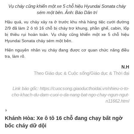
Vụ cháy cũng khiến một xe 5 chỗ hiệu Hyundai Sonata cháy
sém một bên. Ảnh: Báo Dân trí
Hậu quả, vụ cháy xảy ra ở trước khu nhà hàng tiệc cưới đường
2/9 đã làm 2 ô tô 16 chỗ bị cháy trơ khung, phần ghế, cabin, lốp
bị thiêu rụi hoàn toàn. Vụ cháy cũng khiến một xe 5 chỗ hiệu
Hyundai Sonata cháy sém một bên.
Hiện nguyên nhân vụ cháy đang được cơ quan chức năng điều
tra, làm rõ.
N.H
Theo Giáo dục & Cuộc sống/Giáo dục & Thời đại
Link báo gốc: https://cuocsong.giaoducthoidai.vn/nhieu-o-to-
cho-khach-du-dam-cuoi-o-da-nang-bat-ngo-chay-ngun-ngut-
n11662.html
Khánh Hòa: Xe ô tô 16 chỗ đang chạy bất ngờ
bốc cháy dữ dội