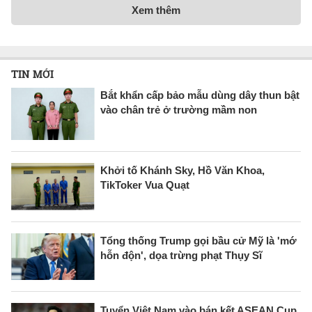
Xem thêm
TIN MỚI
Bắt khẩn cấp bảo mẫu dùng dây thun bật
vào chân trẻ ở trường mầm non
Khởi tố Khánh Sky, Hồ Văn Khoa,
TikToker Vua Quạt
Tổng thống Trump gọi bầu cử Mỹ là 'mớ
hỗn độn', dọa trừng phạt Thụy Sĩ
Tuyển Việt Nam vào bán kết ASEAN Cup