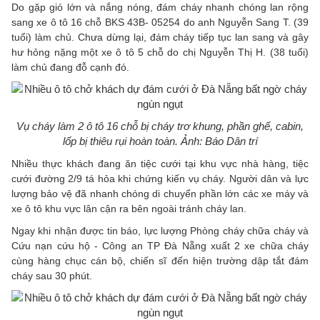
Do gặp gió lớn và nắng nóng, đám cháy nhanh chóng lan rộng
sang xe ô tô 16 chỗ BKS 43B- 05254 do anh Nguyễn Sang T. (39
tuổi) làm chủ. Chưa dừng lại, đám cháy tiếp tục lan sang và gây
hư hỏng nặng một xe ô tô 5 chỗ do chị Nguyễn Thị H. (38 tuổi)
làm chủ đang đỗ cạnh đó.
Vụ cháy làm 2 ô tô 16 chỗ bị cháy trơ khung, phần ghế, cabin,
lốp bị thiêu rụi hoàn toàn. Ảnh: Báo Dân trí
Nhiều thực khách đang ăn tiệc cưới tại khu vực nhà hàng, tiệc
cưới đường 2/9 tá hỏa khi chứng kiến vụ cháy. Người dân và lực
lượng bảo vệ đã nhanh chóng di chuyển phần lớn các xe máy và
xe ô tô khu vực lân cận ra bên ngoài tránh cháy lan.
Ngay khi nhận được tin báo, lực lượng Phòng cháy chữa cháy và
Cứu nạn cứu hộ - Công an TP Đà Nẵng xuất 2 xe chữa cháy
cùng hàng chục cán bộ, chiến sĩ đến hiện trường dập tắt đám
cháy sau 30 phút.