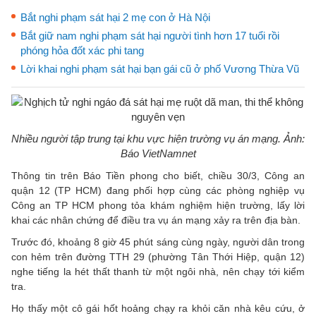
Bắt nghi phạm sát hại 2 mẹ con ở Hà Nội
Bắt giữ nam nghi phạm sát hại người tình hơn 17 tuổi rồi
phóng hỏa đốt xác phi tang
Lời khai nghi phạm sát hại bạn gái cũ ở phố Vương Thừa Vũ
Nhiều người tập trung tại khu vực hiện trường vụ án mạng. Ảnh:
Báo VietNamnet
Thông tin trên Báo Tiền phong cho biết, chiều 30/3, Công an
quận 12 (TP HCM) đang phối hợp cùng các phòng nghiệp vụ
Công an TP HCM phong tỏa khám nghiệm hiện trường, lấy lời
khai các nhân chứng để điều tra vụ án mạng xảy ra trên địa bàn.
Trước đó, khoảng 8 giờ 45 phút sáng cùng ngày, người dân trong
con hẻm trên đường TTH 29 (phường Tân Thới Hiệp, quận 12)
nghe tiếng la hét thất thanh từ một ngôi nhà, nên chạy tới kiểm
tra.
Họ thấy một cô gái hốt hoảng chạy ra khỏi căn nhà kêu cứu, ở