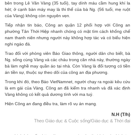
bên trong Lê Văn Vàng (35 tuổi), tay dính máu cầm hung khí la
hét; ở cạnh bàn máy may là thi thể của bà Ng. (56 tuổi, mẹ ruột
của Vàng) không còn nguyên vẹn.
Tiếp nhận tin báo, Công an quận 12 phối hợp với Công an
phường Tân Thới Hiệp nhanh chóng có mặt tìm cách khống chế
nam thanh niên nhưng người này không hợp tác và có biểu hiện
nghi ngáo đá.
Trao đổi với phòng viên Báo Giao thông, người dân cho biết, bà
Ng. sống cùng Vàng và các cháu trong căn nhà này, thường ngày
bà làm nghề may quần áo tại nhà. Còn Vàng là đối tượng có tiền
án tiền sự, thuộc sự theo dõi của công an địa phương.
Trong khi đó, theo Báo VietNamnet, người chạy ra ngoài kêu cứu
là em gái của Vàng. Công an đã kiểm tra nhanh và đã xác định
Vàng không có kết quả dương tính với ma tuý.
Hiện Công an đang điều tra, làm rõ vụ án mạng.
N.H (T/h)
Theo Giáo dục & Cuộc sống/Giáo dục & Thời đại