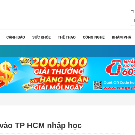
Tì
CẢNH BÁO
SỨC KHỎE
THỂ THAO
CÔNG NGHỆ
KHÁM PHÁ
hi vào TP HCM nhập học