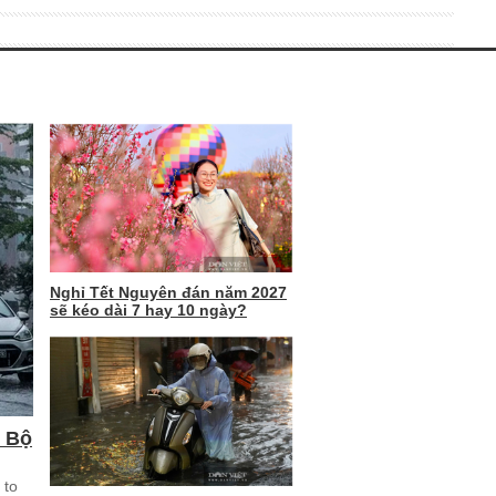
Nghỉ Tết Nguyên đán năm 2027
sẽ kéo dài 7 hay 10 ngày?
m Bộ
 to