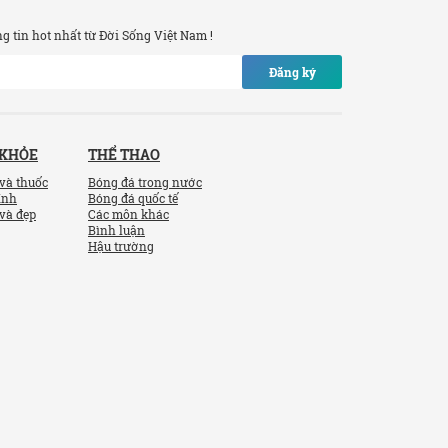
 tin hot nhất từ Đời Sống Việt Nam !
Đăng ký
 KHỎE
THỂ THAO
và thuốc
Bóng đá trong nước
ính
Bóng đá quốc tế
và đẹp
Các môn khác
Bình luận
Hậu trường