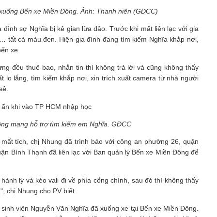
ã xuống Bến xe Miền Đông. Ảnh: Thanh niên (GĐCC)
ình sợ Nghĩa bị kẻ gian lừa đảo. Trước khi mất liên lạc với gia
y… tất cả màu đen. Hiện gia đình đang tìm kiếm Nghĩa khắp nơi,
bến xe.
ng đều thuê bao, nhắn tin thì không trả lời và cũng không thấy
ất lo lắng, tìm kiếm khắp nơi, xin trích xuất camera từ nhà người
sẻ.
 đồng mạng hỗ trợ tìm kiếm em Nghĩa. GĐCC
 mất tích, chị Nhung đã trình báo với công an phường 26, quận
uận Bình Thạnh đã liên lạc với Ban quản lý Bến xe Miền Đông để
ành lý và kéo vali đi về phía cổng chính, sau đó thì không thấy
", chị Nhung cho PV biết.
 sinh viên Nguyễn Văn Nghĩa đã xuống xe tại Bến xe Miền Đông.