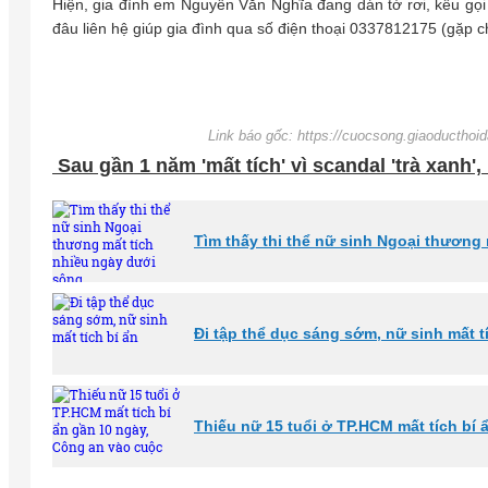
Hiện, gia đình em Nguyễn Văn Nghĩa đang dán tờ rơi, kêu gọ
đâu liên hệ giúp gia đình qua số điện thoại 0337812175 (gặp
Link báo gốc: https://cuocsong.giaoducthoid
Sau gần 1 năm 'mất tích' vì scandal 'trà xanh'
Tìm thấy thi thể nữ sinh Ngoại thương
Đi tập thể dục sáng sớm, nữ sinh mất t
Thiếu nữ 15 tuổi ở TP.HCM mất tích bí