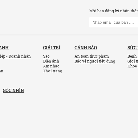
Mời bạn đăng ký nhận thông
OANH
GIẢI TRÍ
CẢNH BÁO
SỨC
iệp - Doanh nhân
Sao
An toàn thực phẩm
Bệnh 
Điện ảnh
Bảo vệ người tiêu dùng
Giới t
Âm nhạc
Khỏe 
ản
Thời trang
GÓC NHÌN