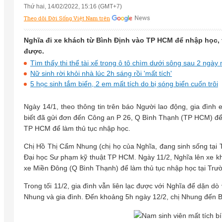
Thứ hai, 14/02/2022, 15:16 (GMT+7)
Theo dõi Đời Sống Việt Nam trên
Nghĩa đi xe khách từ Bình Định vào TP HCM để nhập học,
được.
Tìm thấy thi thể tài xế trong ô tô chìm dưới sông sau 2 ngày 
Nữ sinh rời khỏi nhà lúc 2h sáng rồi 'mất tích'
5 học sinh tắm biển, 2 em mất tích do bị sóng biển cuốn trôi
Ngày 14/1, theo thông tin trên báo Người lao động, gia đìn
biết đã gửi đơn đến Công an P 26, Q Bình Thạnh (TP HCM) để t
TP HCM để làm thủ tục nhập học.
Chị Hồ Thị Cẩm Nhung (chị họ của Nghĩa, đang sinh sống tại 
Đại học Sư phạm kỹ thuật TP HCM. Ngày 11/2, Nghĩa lên xe k
xe Miền Đông (Q Bình Thạnh) để làm thủ tục nhập học tại Tr
Trong tối 11/2, gia đình vẫn liên lạc được với Nghĩa để dặn dò
Nhung và gia đình. Đến khoảng 5h ngày 12/2, chị Nhung đến 