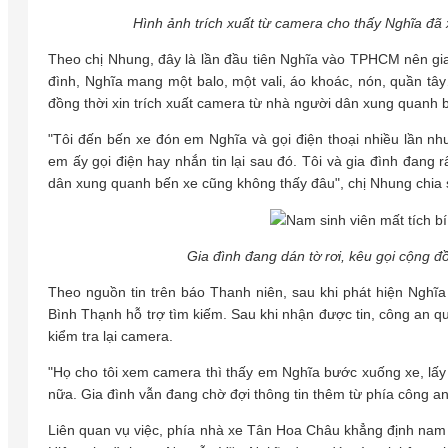
Hình ảnh trích xuất từ camera cho thấy Nghĩa đ
Theo chị Nhung, đây là lần đầu tiên Nghĩa vào TPHCM nên gia đ
đình, Nghĩa mang một balo, một vali, áo khoác, nón, quần tâ
đồng thời xin trích xuất camera từ nhà người dân xung quanh 
"Tôi đến bến xe đón em Nghĩa và gọi điện thoại nhiều lần như
em ấy gọi điện hay nhắn tin lại sau đó. Tôi và gia đình đang r
dân xung quanh bến xe cũng không thấy đâu", chị Nhung chia 
Gia đình đang dán tờ rơi, kêu gọi cộng
Theo nguồn tin trên báo Thanh niên, sau khi phát hiện Nghĩa
Bình Thạnh hỗ trợ tìm kiếm. Sau khi nhận được tin, công an q
kiểm tra lại camera.
"Họ cho tôi xem camera thì thấy em Nghĩa bước xuống xe, lấy h
nữa. Gia đình vẫn đang chờ đợi thông tin thêm từ phía công an
Liên quan vụ việc, phía nhà xe Tân Hoa Châu khẳng định nam