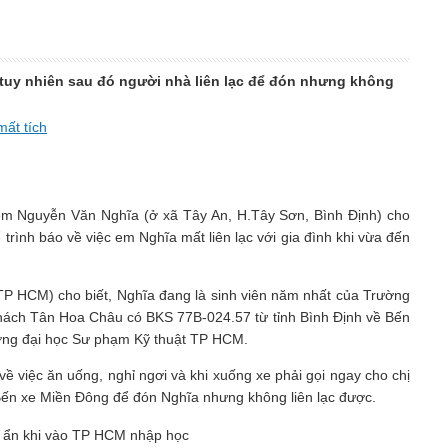
 tuy nhiên sau đó người nhà liên lạc để đón nhưng không
mất tích
h em Nguyễn Văn Nghĩa (ở xã Tây An, H.Tây Sơn, Bình Định) cho
rình báo về việc em Nghĩa mất liên lạc với gia đình khi vừa đến
TP HCM) cho biết, Nghĩa đang là sinh viên năm nhất của Trường
hách Tân Hoa Châu có BKS 77B-024.57 từ tỉnh Bình Định về Bến
ường đại học Sư phạm Kỹ thuật TP HCM.
 về việc ăn uống, nghỉ ngơi và khi xuống xe phải gọi ngay cho chị
Bến xe Miền Đông để đón Nghĩa nhưng không liên lạc được.