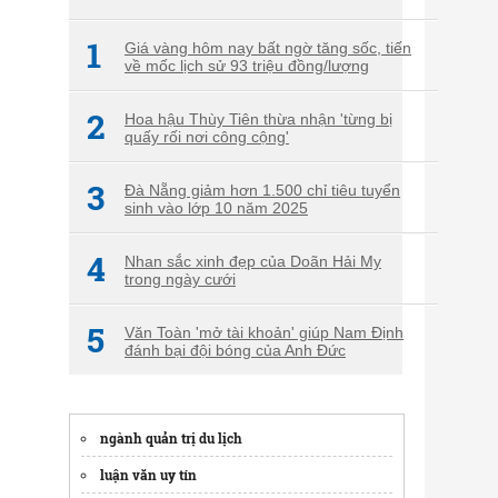
1
Giá vàng hôm nay bất ngờ tăng sốc, tiến
về mốc lịch sử 93 triệu đồng/lượng
2
Hoa hậu Thùy Tiên thừa nhận 'từng bị
quấy rối nơi công cộng'
3
Đà Nẵng giảm hơn 1.500 chỉ tiêu tuyển
sinh vào lớp 10 năm 2025
4
Nhan sắc xinh đẹp của Doãn Hải My
trong ngày cưới
5
Văn Toàn 'mở tài khoản' giúp Nam Định
đánh bại đội bóng của Anh Đức
ngành quản trị du lịch
luận văn uy tín