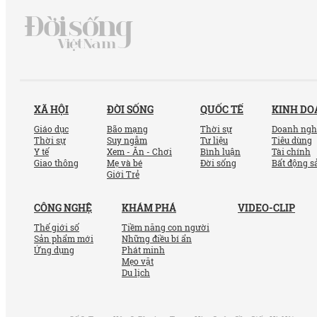
XÃ HỘI
ĐỜI SỐNG
QUỐC TẾ
KINH D
Giáo dục
Bão mạng
Thời sự
Doanh ngh
Thời sự
Suy ngẫm
Tư liệu
Tiêu dùng
Y tế
Xem - Ăn - Chơi
Bình luận
Tài chính
Giao thông
Mẹ và bé
Đời sống
Bất động s
Giới Trẻ
CÔNG NGHỆ
KHÁM PHÁ
VIDEO-CLIP
Thế giới số
Tiềm năng con người
Sản phẩm mới
Những điều bí ẩn
Ứng dụng
Phát minh
Mẹo vặt
Du lịch