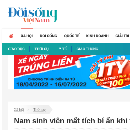
XÃ HỘI
ĐỜI SỐNG
QUỐC TẾ
KINH DOANH
GIẢI TRÍ
GIÁO DỤC
THỜI SỰ
Y TẾ
GIAO THÔNG
Xã hội
Thời sự
Nam sinh viên mất tích bí ẩn k