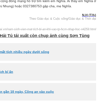
i cộng đồng mạng hỗ trợ tìm kiếm em Nghĩa. Ai thấy em Nghĩa ở
 chị Nhung) hoặc 0327380753 gặp cha, mẹ Nghĩa.
N.H (T/h)
Theo Giáo dục & Cuộc sống/Giáo dục & Thời đại
ai.vn/nam-sinh-vien-mat-tich-bi-an-khi-vao-tp-hcm-nhap-hoc-n4259.html
, Hải Tú tái xuất còn chụp ảnh cùng Sơn Tùng
 mất tích nhiều ngày dưới sông
ích bí ẩn
 ẩn gần 10 ngày, Công an vào cuộc