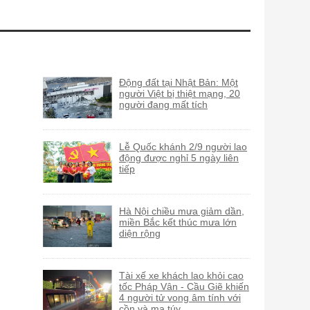
Động đất tại Nhật Bản: Một
người Việt bị thiệt mạng, 20
người đang mất tích
Lễ Quốc khánh 2/9 người lao
động được nghỉ 5 ngày liên
tiếp
Hà Nội chiều mưa giảm dần,
miền Bắc kết thúc mưa lớn
diện rộng
Tài xế xe khách lao khỏi cao
tốc Pháp Vân - Cầu Giẽ khiến
4 người tử vong âm tính với
cồn và ma túy