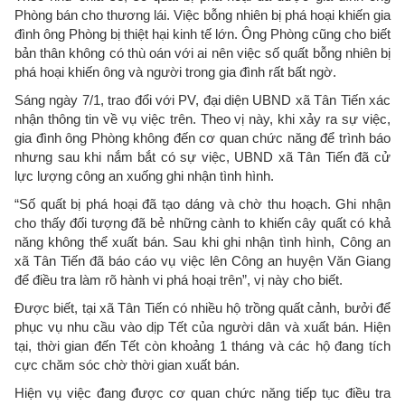
Phòng bán cho thương lái. Việc bỗng nhiên bị phá hoại khiến gia
đình ông Phòng bị thiệt hại kinh tế lớn. Ông Phòng cũng cho biết
bản thân không có thù oán với ai nên việc số quất bỗng nhiên bị
phá hoại khiến ông và người trong gia đình rất bất ngờ.
Sáng ngày 7/1, trao đổi với PV, đại diện UBND xã Tân Tiến xác
nhận thông tin về vụ việc trên. Theo vị này, khi xảy ra sự việc,
gia đình ông Phòng không đến cơ quan chức năng để trình báo
nhưng sau khi nắm bắt có sự việc, UBND xã Tân Tiến đã cử
lực lượng công an xuống ghi nhận tình hình.
“Số quất bị phá hoại đã tạo dáng và chờ thu hoạch. Ghi nhận
cho thấy đối tượng đã bẻ những cành to khiến cây quất có khả
năng không thể xuất bán. Sau khi ghi nhận tình hình, Công an
xã Tân Tiến đã báo cáo vụ việc lên Công an huyện Văn Giang
để điều tra làm rõ hành vi phá hoại trên”, vị này cho biết.
Được biết, tại xã Tân Tiến có nhiều hộ trồng quất cảnh, bưởi để
phục vụ nhu cầu vào dịp Tết của người dân và xuất bán. Hiện
tại, thời gian đến Tết còn khoảng 1 tháng và các hộ đang tích
cực chăm sóc chờ thời gian xuất bán.
Hiện vụ việc đang được cơ quan chức năng tiếp tục điều tra