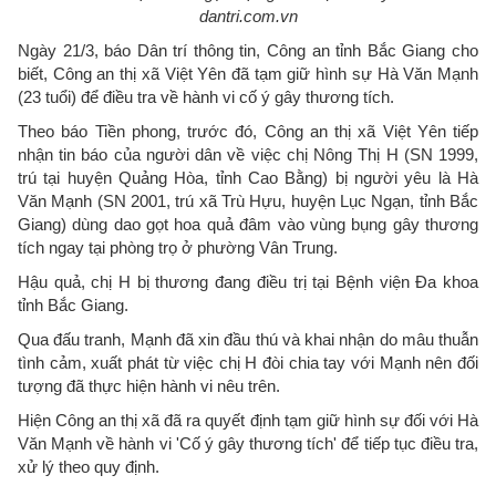
dantri.com.vn
Ngày 21/3, báo Dân trí thông tin, Công an tỉnh Bắc Giang cho
biết, Công an thị xã Việt Yên đã tạm giữ hình sự Hà Văn Mạnh
(23 tuổi) để điều tra về hành vi cố ý gây thương tích.
Theo báo Tiền phong, trước đó, Công an thị xã Việt Yên tiếp
nhận tin báo của người dân về việc chị Nông Thị H (SN 1999,
trú tại huyện Quảng Hòa, tỉnh Cao Bằng) bị người yêu là Hà
Văn Mạnh (SN 2001, trú xã Trù Hựu, huyện Lục Ngạn, tỉnh Bắc
Giang) dùng dao gọt hoa quả đâm vào vùng bụng gây thương
tích ngay tại phòng trọ ở phường Vân Trung.
Hậu quả, chị H bị thương đang điều trị tại Bệnh viện Đa khoa
tỉnh Bắc Giang.
Qua đấu tranh, Mạnh đã xin đầu thú và khai nhận do mâu thuẫn
tình cảm, xuất phát từ việc chị H đòi chia tay với Mạnh nên đối
tượng đã thực hiện hành vi nêu trên.
Hiện Công an thị xã đã ra quyết định tạm giữ hình sự đối với Hà
Văn Mạnh về hành vi 'Cố ý gây thương tích' để tiếp tục điều tra,
xử lý theo quy định.