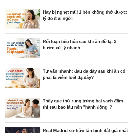
Hay bị nghẹt mũi 1 bên không thở được:
lý do ít ai ngờ!
Rối loạn tiêu hóa sau khi ăn đồ lạ: 3
bước xử lý nhanh
Tư vấn nhanh: đau dạ dày sau khi ăn có
phải là viêm loét dạ dày?
Thấy que thử rụng trứng hai vạch đậm
thì sau bao lâu nên "hành động"?
Real Madrid sở hữu tân binh đắt giá nhất