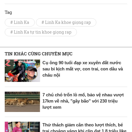
Tag
# Linh Ka
# Linh Ka khoe giọng rap
# Linh Ka tự tin khoe giọng rap
TIN KHÁC CÙNG CHUYÊN MỤC
Cụ ông 90 tuổi đạp xe xuyên đất nước
sau bi kịch mất vợ, con trai, con dâu và
cháu nội
7 chú chó trốn lò mổ, bảo vệ nhau vượt
17km về nhà, "gây bão" với 230 triệu
lượt xem
Thử thách giảm cân theo lượt thích, bé
trai choáng váng khi clip đạt 1,8 triệu like