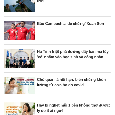
trời
Báo Campuchia ‘dè chừng’ Xuân Son
Hà Tĩnh triệt phá đường dây bán ma túy
‘cỏ’ nhắm vào học sinh và công nhân
Chủ quan là hối hận: biến chứng khôn
lường từ cơn ho do covid
Hay bị nghẹt mũi 1 bên không thở được:
lý do ít ai ngờ!