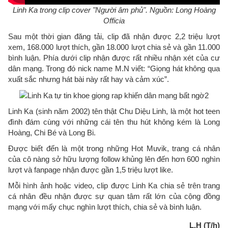
Linh Ka trong clip cover "Người âm phủ". Nguồn: Long Hoàng
Officia
Sau một thời gian đăng tải, clip đã nhận được 2,2 triệu lượt
xem, 168.000 lượt thích, gần 18.000 lượt chia sẻ và gần 11.000
bình luận. Phía dưới clip nhận được rất nhiều nhận xét của cư
dân mạng. Trong đó nick name M.N viết: “Giọng hát không qua
xuất sắc nhưng hát bài này rất hay và cảm xúc”.
Linh Ka (sinh năm 2002) tên thật Chu Diệu Linh, là một hot teen
đình đám cùng với những cái tên thu hút không kém là Long
Hoàng, Chi Bé và Long Bi.
Được biết đến là một trong những Hot Muvik, trang cá nhân
của cô nàng sở hữu lượng follow khủng lên đến hơn 600 nghìn
lượt và fanpage nhận được gần 1,5 triệu lượt like.
Mỗi hình ảnh hoặc video, clip được Linh Ka chia sẻ trên trang
cá nhân đều nhận được sự quan tâm rất lớn của cộng đồng
mạng với mấy chục nghìn lượt thích, chia sẻ và bình luận.
L.H (T/h)