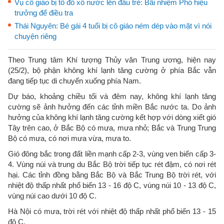
Vụ cô giáo bị tố đổ xô nước lên đầu trẻ: Bãi nhiệm Phó hiệu
trưởng để điều tra
Thái Nguyên: Bé gái 4 tuổi bị cô giáo ném dép vào mặt vì nói
chuyện riêng
Theo Trung tâm Khí tượng Thủy văn Trung ương, hiện nay
(25/2), bộ phận không khí lạnh tăng cường ở phía Bắc vẫn
đang tiếp tục di chuyển xuống phía Nam.
Dự báo, khoảng chiều tối và đêm nay, không khí lạnh tăng
cường sẽ ảnh hưởng đến các tỉnh miền Bắc nước ta. Do ảnh
hưởng của không khí lạnh tăng cường kết hợp với dòng xiết gió
Tây trên cao, ở Bắc Bộ có mưa, mưa nhỏ; Bắc và Trung Trung
Bộ có mưa, có nơi mưa vừa, mưa to.
Gió đông bắc trong đất liền mạnh cấp 2-3, vùng ven biển cấp 3-
4. Vùng núi và trung du Bắc Bộ trời tiếp tục rét đậm, có nơi rét
hại. Các tỉnh đồng bằng Bắc Bộ và Bắc Trung Bộ trời rét, với
nhiệt độ thấp nhất phổ biến 13 - 16 độ C, vùng núi 10 - 13 độ C,
vùng núi cao dưới 10 độ C.
Hà Nội có mưa, trời rét với nhiệt độ thấp nhất phổ biến 13 - 15
độ C.