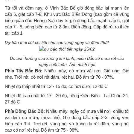
Từ tối và đêm nay, ở Vịnh Bắc Bộ gió đông bắc lại mạnh lên
cấp 6, giật cấp 7-8; Khu vực Bắc Biển Đông (bao gồm cả vùng
biển quần đảo Hoàng Sa) duy trì gió đông bắc mạnh cấp 6, giật
cấp 7 - 8, sóng biển cao từ 2-3m. Biển động. Cấp độ rủi ro thiên
tai: cấp 1.
Dự báo thời tiết chi tiết cho các vùng ngày và đêm 25/2:
Do ảnh hưởng của không khí lạnh, miền Bắc sẽ mưa rét vào
ngày cuối tuần. Ảnh minh họa
Phía Tây Bắc Bộ:
Nhiều mây, có mưa vài nơi. Gió nhẹ. Gió
nhẹ. Trời rét, có nơi rét đậm, rét hại. Độ ẩm từ 70 - 97%.
Nhiệt độ thấp nhất từ 12 - 15 độ, có nơi dưới 12 độ C
Nhiệt độ cao nhất từ 17 - 20 độ, riêng Điện Biên - Lai Châu 24-
27 độ C
Phía Đông Bắc Bộ:
Nhiều mây, ngày có mưa vài nơi, chiều tối
và đêm có mưa, mưa nhỏ. Gió đông bắc cấp 2-3, vùng ven
biển cấp 3-4. Trời rét, vùng núi và trung du rét đậm, vùng núi
cao có nơi rét hại. Độ ẩm từ 75 - 98%.