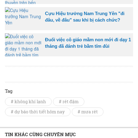
Cựu Hiệu trưởng Nam Trung Yên "đi
đâu, về đâu" sau khi bị cách chức?
Đuổi việc cô giáo mầm non mới đi dạy 1
tháng đã đánh trẻ bầm tím đùi
Tag
# không khí lạnh
# rét đậm
# dự báo thời tiết hôm nay
# mưa rét
TIN KHÁC CÙNG CHUYÊN MỤC