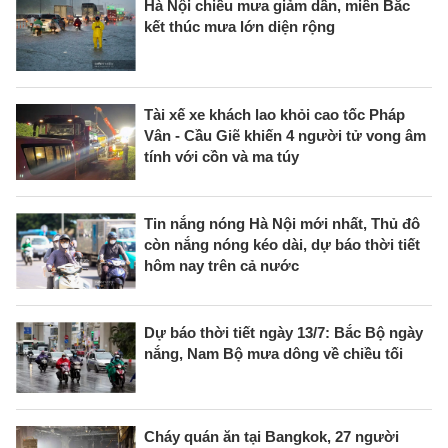
Hà Nội chiều mưa giảm dần, miền Bắc
kết thúc mưa lớn diện rộng
Tài xế xe khách lao khỏi cao tốc Pháp
Vân - Cầu Giẽ khiến 4 người tử vong âm
tính với cồn và ma túy
Tin nắng nóng Hà Nội mới nhất, Thủ đô
còn nắng nóng kéo dài, dự báo thời tiết
hôm nay trên cả nước
Dự báo thời tiết ngày 13/7: Bắc Bộ ngày
nắng, Nam Bộ mưa dông về chiều tối
Cháy quán ăn tại Bangkok, 27 người