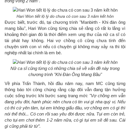
trong vòng 2 năm”.
Hari Won tiết lộ lý do chưa có con sau 3 năm kết hôn
Được biết, trước đó, tại chương trình "Manbirth - Khi đàn ông
mang bầu", Hari Won cũng từng chia sẻ rằng cô rất lo lắng vì
khoảng thời gian đó là thời điểm xem ung thư của nữ ca sĩ có
tái phát hay không. Hai vợ chồng cô cũng chưa tính đến
chuyện sinh con vì nếu có chuyện gì không may xảy ra thì tội
nghiệp nhất lại chính là em bé.
Nữ ca sĩ cũng từng có những chia sẻ về vấn đề này trong
chương trình "Khi Đàn Ông Mang Bầu"
Về phía Trấn Thành, hồi đầu năm nay, nam MC cũng từng
thông báo tới công chúng rằng cặp đôi vẫn đang tận hưởng
cuộc sống trước khi bước sang trang mới
: "Vợ chồng em vẫn
đang yêu đời, hạnh phúc nên chưa có tin vui gì nha quý vị. Nếu
có thì cứ yên tâm, tụi em không giấu đâu, vợ chồng em có gì thì
nói thế thôi... Có con rồi sao yêu đời được nữa. Tụi em còn trẻ,
cho tụi em chơi thêm 1-2 năm nữa, có gì tụi em sẽ đẻ sau. Cái
gì cũng phải từ từ”.