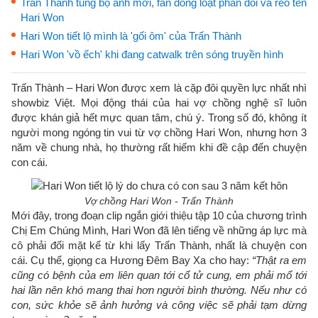
Trấn Thành tung bộ ảnh mới, fan đồng loạt phản đối và réo tên
Hari Won
Hari Won tiết lộ mình là 'gối ôm' của Trấn Thành
Hari Won 'vồ ếch' khi đang catwalk trên sóng truyền hình
Trấn Thành – Hari Won được xem là cặp đôi quyền lực nhất nhì
showbiz Việt. Mọi động thái của hai vợ chồng nghệ sĩ luôn
được khán giả hết mực quan tâm, chú ý. Trong số đó, không ít
người mong ngóng tin vui từ vợ chồng Hari Won, nhưng hơn 3
năm về chung nhà, họ thường rất hiếm khi đề cập đến chuyện
con cái.
Vợ chồng Hari Won - Trấn Thành
Mới đây, trong đoạn clip ngắn giới thiệu tập 10 của chương trình
Chị Em Chúng Mình, Hari Won đã lên tiếng về những áp lực mà
cô phải đối mặt kể từ khi lấy Trấn Thành, nhất là chuyện con
cái. Cụ thể, giọng ca Hương Đêm Bay Xa cho hay:
“Thật ra em
cũng có bệnh của em liên quan tới cổ tử cung, em phải mổ tới
hai lần nên khó mang thai hơn người bình thường. Nếu như có
con, sức khỏe sẽ ảnh hưởng và công việc sẽ phải tạm dừng