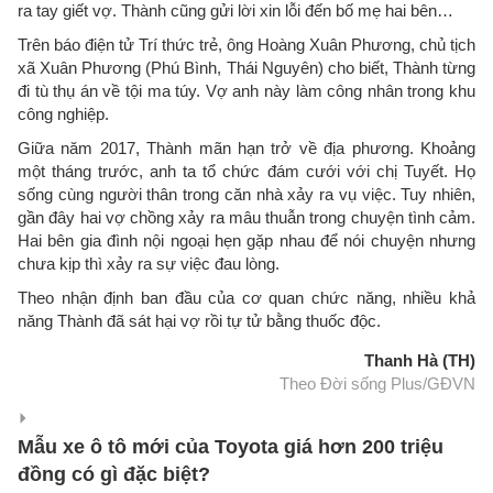
ra tay giết vợ. Thành cũng gửi lời xin lỗi đến bố mẹ hai bên…
Trên báo điện tử Trí thức trẻ, ông Hoàng Xuân Phương, chủ tịch
xã Xuân Phương (Phú Bình, Thái Nguyên) cho biết, Thành từng
đi tù thụ án về tội ma túy. Vợ anh này làm công nhân trong khu
công nghiệp.
Giữa năm 2017, Thành mãn hạn trở về địa phương. Khoảng
một tháng trước, anh ta tổ chức đám cưới với chị Tuyết. Họ
sống cùng người thân trong căn nhà xảy ra vụ việc. Tuy nhiên,
gần đây hai vợ chồng xảy ra mâu thuẫn trong chuyện tình cảm.
Hai bên gia đình nội ngoại hẹn gặp nhau để nói chuyện nhưng
chưa kịp thì xảy ra sự việc đau lòng.
Theo nhận định ban đầu của cơ quan chức năng, nhiều khả
năng Thành đã sát hại vợ rồi tự tử bằng thuốc độc.
Thanh Hà (TH)
Theo Đời sống Plus/GĐVN
Mẫu xe ô tô mới của Toyota giá hơn 200 triệu
đồng có gì đặc biệt?