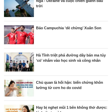
Nga - Ukraine và cuộc chiến giành bầu
trời
Báo Campuchia ‘dè chừng’ Xuân Son
Hà Tĩnh triệt phá đường dây bán ma túy
‘cỏ’ nhắm vào học sinh và công nhân
Chủ quan là hối hận: biến chứng khôn
lường từ cơn ho do covid
Hay bị nghẹt mũi 1 bên không thở được: