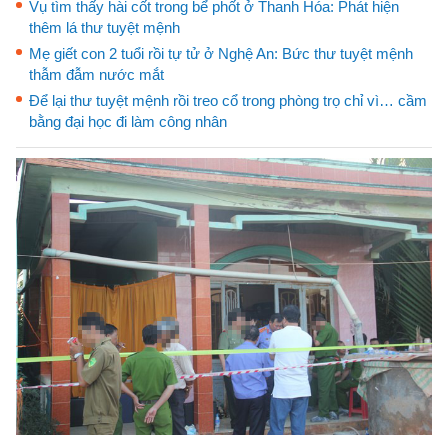
Vụ tìm thấy hài cốt trong bể phốt ở Thanh Hóa: Phát hiện
thêm lá thư tuyệt mệnh
Mẹ giết con 2 tuổi rồi tự tử ở Nghệ An: Bức thư tuyệt mệnh
thẫm đẫm nước mắt
Để lại thư tuyệt mệnh rồi treo cổ trong phòng trọ chỉ vì… cầm
bằng đại học đi làm công nhân