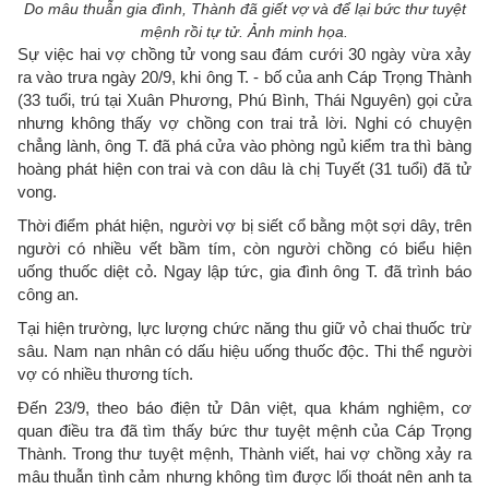
Do mâu thuẫn gia đình, Thành đã giết vợ và để lại bức thư tuyệt
mệnh rồi tự tử. Ảnh minh họa.
Sự việc hai vợ chồng tử vong sau đám cưới 30 ngày vừa xảy
ra vào trưa ngày 20/9, khi ông T. - bố của anh Cáp Trọng Thành
(33 tuổi, trú tại Xuân Phương, Phú Bình, Thái Nguyên) gọi cửa
nhưng không thấy vợ chồng con trai trả lời. Nghi có chuyện
chẳng lành, ông T. đã phá cửa vào phòng ngủ kiểm tra thì bàng
hoàng phát hiện con trai và con dâu là chị Tuyết (31 tuổi) đã tử
vong.
Thời điểm phát hiện, người vợ bị siết cổ bằng một sợi dây, trên
người có nhiều vết bầm tím, còn người chồng có biểu hiện
uống thuốc diệt cỏ. Ngay lập tức, gia đình ông T. đã trình báo
công an.
Tại hiện trường, lực lượng chức năng thu giữ vỏ chai thuốc trừ
sâu. Nam nạn nhân có dấu hiệu uống thuốc độc. Thi thể người
vợ có nhiều thương tích.
Đến 23/9, theo báo điện tử Dân việt, qua khám nghiệm, cơ
quan điều tra đã tìm thấy bức thư tuyệt mệnh của Cáp Trọng
Thành. Trong thư tuyệt mệnh, Thành viết, hai vợ chồng xảy ra
mâu thuẫn tình cảm nhưng không tìm được lối thoát nên anh ta