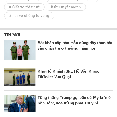
# Giết vợ rồi tự tử
# thư tuyệt mệnh
# hai vợ chồng tử vong
TIN MỚI
Bắt khẩn cấp bảo mẫu dùng dây thun bật
vào chân trẻ ở trường mầm non
Khởi tố Khánh Sky, Hồ Văn Khoa,
TikToker Vua Quạt
Tổng thống Trump gọi bầu cử Mỹ là 'mớ
hỗn độn', dọa trừng phạt Thụy Sĩ