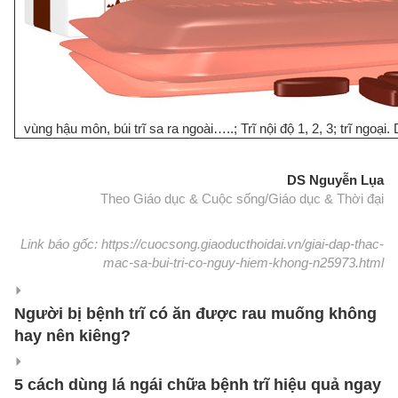
vùng hậu môn, búi trĩ sa ra ngoài…..; Trĩ nội độ 1, 2, 3; trĩ ngoại.
DS Nguyễn Lụa
Theo Giáo dục & Cuộc sống/Giáo dục & Thời đại
Link báo gốc: https://cuocsong.giaoducthoidai.vn/giai-dap-thac-
mac-sa-bui-tri-co-nguy-hiem-khong-n25973.html
Người bị bệnh trĩ có ăn được rau muống không
hay nên kiêng?
5 cách dùng lá ngái chữa bệnh trĩ hiệu quả ngay