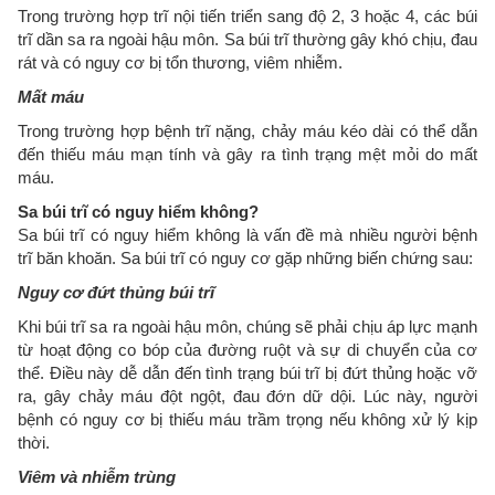
Trong trường hợp trĩ nội tiến triển sang độ 2, 3 hoặc 4, các búi
trĩ dần sa ra ngoài hậu môn. Sa búi trĩ thường gây khó chịu, đau
rát và có nguy cơ bị tổn thương, viêm nhiễm.
Mất máu
Trong trường hợp bệnh trĩ nặng, chảy máu kéo dài có thể dẫn
đến thiếu máu mạn tính và gây ra tình trạng mệt mỏi do mất
máu.
Sa búi trĩ có nguy hiểm không?
Sa búi trĩ có nguy hiểm không là vấn đề mà nhiều người bệnh
trĩ băn khoăn. Sa búi trĩ có nguy cơ gặp những biến chứng sau:
Nguy cơ đứt thủng búi trĩ
Khi búi trĩ sa ra ngoài hậu môn, chúng sẽ phải chịu áp lực mạnh
từ hoạt động co bóp của đường ruột và sự di chuyển của cơ
thể. Điều này dễ dẫn đến tình trạng búi trĩ bị đứt thủng hoặc vỡ
ra, gây chảy máu đột ngột, đau đớn dữ dội. Lúc này, người
bệnh có nguy cơ bị thiếu máu trầm trọng nếu không xử lý kịp
thời.
Viêm và nhiễm trùng