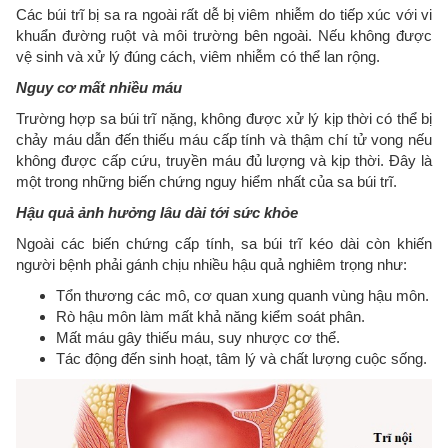
Các búi trĩ bị sa ra ngoài rất dễ bị viêm nhiễm do tiếp xúc với vi
khuẩn đường ruột và môi trường bên ngoài. Nếu không được
vệ sinh và xử lý đúng cách, viêm nhiễm có thể lan rộng.
Nguy cơ mất nhiều máu
Trường hợp sa búi trĩ nặng, không được xử lý kịp thời có thể bị
chảy máu dẫn đến thiếu máu cấp tính và thậm chí tử vong nếu
không được cấp cứu, truyền máu đủ lượng và kịp thời. Đây là
một trong những biến chứng nguy hiểm nhất của sa búi trĩ.
Hậu quả ảnh hưởng lâu dài tới sức khỏe
Ngoài các biến chứng cấp tính, sa búi trĩ kéo dài còn khiến
người bệnh phải gánh chịu nhiều hậu quả nghiêm trọng như:
Tổn thương các mô, cơ quan xung quanh vùng hậu môn.
Rò hậu môn làm mất khả năng kiểm soát phân.
Mất máu gây thiếu máu, suy nhược cơ thể.
Tác động đến sinh hoạt, tâm lý và chất lượng cuộc sống.