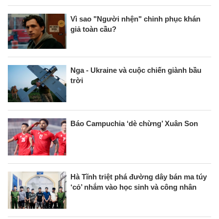
Vì sao "Người nhện" chinh phục khán
giả toàn cầu?
Nga - Ukraine và cuộc chiến giành bầu
trời
Báo Campuchia ‘dè chừng’ Xuân Son
Hà Tĩnh triệt phá đường dây bán ma túy
‘cỏ’ nhắm vào học sinh và công nhân