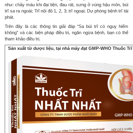
như: chảy máu khi đại tiện, đau rát, sưng ở vùng hậu môn, búi
trĩ sa ra ngoài; Trĩ nội độ 1, 2, 3; trĩ ngoại; Dự phòng bệnh trĩ tái
phát.
Trên đây là các thông tin giải đáp “Sa búi trĩ có nguy hiểm
không” và các biện pháp điều trị, ngăn ngừa bệnh, bạn có thể
tham khảo điều trị.
Sản xuất từ dược liệu, tại nhà máy đạt GMP-WHO Thuốc Trĩ