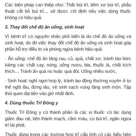
Các biện pháp can thiệp như: Thắt búi trĩ, tiêm xơ búi trĩ, phẫu
thuật cắt bỏ búi trĩ… sẽ được chỉ định nếu việc dùng thuốc
không có hiệu quả.
3. Thay đổi chế độ ăn uống, sinh hoạt
Vì bệnh trĩ có nguyên nhân phổ biến là do chế độ ăn uống và
sinh hoạt, do đó việc thay đổi chế độ ăn uống và sinh hoạt góp
phần hỗ trợ điều trị và phòng ngừa bệnh hiệu quả.
· Ăn uống: chế độ ăn tăng rau, củ, quả, chất xơ, tránh táo bón;
kiêng các chất cay, nóng, uống rượu, bia, thuốc lá, chất kích
thích… Tránh ăn quá no hoặc quá đói. Uống nhiều nước.
· Sinh hoạt: nghỉ ngơi hợp lý, tránh lao động thường xuyên ở tư
thế ngồi lâu, đứng lâu, vệ sinh sạch vùng tầng sinh môn. Tập
thói quen đại tiện vào giờ nhất định.
4. Dùng thuốc Trĩ Đông y
Thuốc Trĩ Đông y có thành phần là các vị thuốc có tác dụng
giảm đau rát, bền thành mạch, cầm máu, co búi trĩ, ngăn ngừa
trĩ tái phát.
Thuốc dùng trong các trường hợp trĩ cấp tính có các biểu hiện