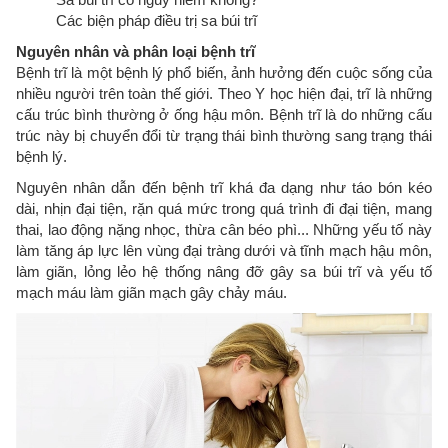
Các biện pháp điều trị sa búi trĩ
Nguyên nhân và phân loại bệnh trĩ
Bệnh trĩ là một bệnh lý phổ biến, ảnh hưởng đến cuộc sống của
nhiều người trên toàn thế giới. Theo Y học hiện đại, trĩ là những
cấu trúc bình thường ở ống hậu môn. Bệnh trĩ là do những cấu
trúc này bị chuyển đổi từ trạng thái bình thường sang trạng thái
bệnh lý.
Nguyên nhân dẫn đến bệnh trĩ khá đa dạng như táo bón kéo
dài, nhịn đại tiện, rặn quá mức trong quá trình đi đại tiện, mang
thai, lao động nặng nhọc, thừa cân béo phì... Những yếu tố này
làm tăng áp lực lên vùng đại tràng dưới và tĩnh mạch hậu môn,
làm giãn, lỏng lẻo hệ thống nâng đỡ gây sa búi trĩ và yếu tố
mạch máu làm giãn mạch gây chảy máu.