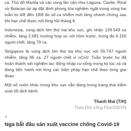
ca. Thủ đô Manila và các vùng lân cận như Laguna, Cavite, Rizal
và Bulacan tái áp đặt lệnh phong tỏa nghiêm ngặt trong vòng hai
tuần từ 4/8 đến 18/8 do số ca nhiễm mới tăng nhanh chóng sau
khi hạn chế được nới lỏng hồi tháng 6.
Indonesia, vùng dịch lớn thứ hai khu vực, ghi nhận 139.549 ca
nhiễm, tăng 2.081 trường hợp so với hôm trước, trong đó 6.150
người chết, tăng 79 ca.
Singapore là vùng dịch lớn thứ ba khu vực với 55.747 người
nhiễm, tăng 86 ca. 27 người chết vì nCoV. Tuần trước họ đã
hoàn thành xét nghiệm lao động nhập cư sống trong ký túc xá và
đang tiến hành nới lỏng các biện pháp hạn chế theo từng giai
đoạn.
Một số nước khác trong khu vực vẫn đang trong trạng thái kiểm
soát tốt dịch bệnh.
Thanh Mai (T/H)
Theo Đời sống Plus/GĐVN
Nga bắt đầu sản xuất vaccine chống Covid-19