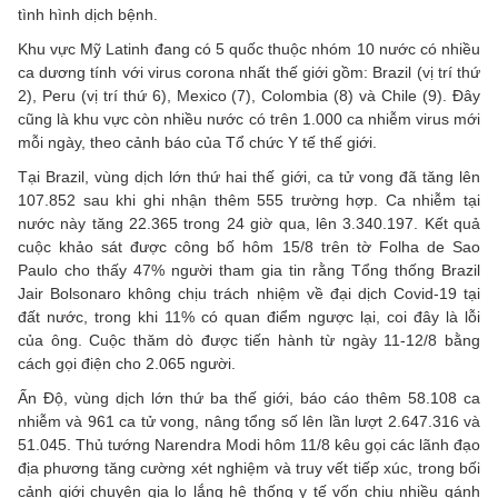
tình hình dịch bệnh.
Khu vực Mỹ Latinh đang có 5 quốc thuộc nhóm 10 nước có nhiều
ca dương tính với virus corona nhất thế giới gồm: Brazil (vị trí thứ
2), Peru (vị trí thứ 6), Mexico (7), Colombia (8) và Chile (9). Đây
cũng là khu vực còn nhiều nước có trên 1.000 ca nhiễm virus mới
mỗi ngày, theo cảnh báo của Tổ chức Y tế thế giới.
Tại Brazil, vùng dịch lớn thứ hai thế giới, ca tử vong đã tăng lên
107.852 sau khi ghi nhận thêm 555 trường hợp. Ca nhiễm tại
nước này tăng 22.365 trong 24 giờ qua, lên 3.340.197. Kết quả
cuộc khảo sát được công bố hôm 15/8 trên tờ Folha de Sao
Paulo cho thấy 47% người tham gia tin rằng Tổng thống Brazil
Jair Bolsonaro không chịu trách nhiệm về đại dịch Covid-19 tại
đất nước, trong khi 11% có quan điểm ngược lại, coi đây là lỗi
của ông. Cuộc thăm dò được tiến hành từ ngày 11-12/8 bằng
cách gọi điện cho 2.065 người.
Ấn Độ, vùng dịch lớn thứ ba thế giới, báo cáo thêm 58.108 ca
nhiễm và 961 ca tử vong, nâng tổng số lên lần lượt 2.647.316 và
51.045. Thủ tướng Narendra Modi hôm 11/8 kêu gọi các lãnh đạo
địa phương tăng cường xét nghiệm và truy vết tiếp xúc, trong bối
cảnh giới chuyên gia lo lắng hệ thống y tế vốn chịu nhiều gánh