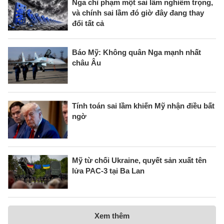
Nga chỉ phạm một sai lầm nghiêm trọng,
và chính sai lầm đó giờ đây đang thay
đổi tất cả
Báo Mỹ: Không quân Nga mạnh nhất
châu Âu
Tính toán sai lầm khiến Mỹ nhận điều bất
ngờ
Mỹ từ chối Ukraine, quyết sản xuất tên
lửa PAC-3 tại Ba Lan
Xem thêm