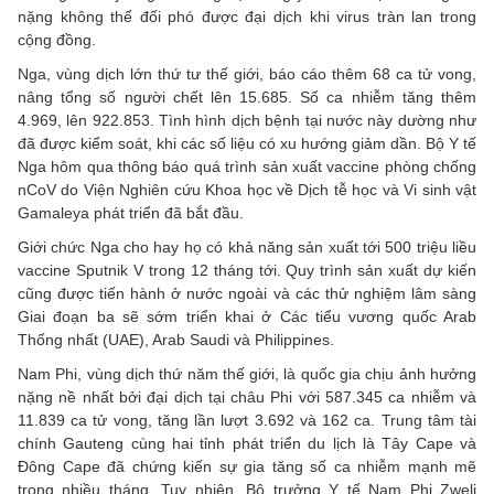
nặng không thể đối phó được đại dịch khi virus tràn lan trong
cộng đồng.
Nga, vùng dịch lớn thứ tư thế giới, báo cáo thêm 68 ca tử vong,
nâng tổng số người chết lên 15.685. Số ca nhiễm tăng thêm
4.969, lên 922.853. Tình hình dịch bệnh tại nước này dường như
đã được kiểm soát, khi các số liệu có xu hướng giảm dần. Bộ Y tế
Nga hôm qua thông báo quá trình sản xuất vaccine phòng chống
nCoV do Viện Nghiên cứu Khoa học về Dịch tễ học và Vi sinh vật
Gamaleya phát triển đã bắt đầu.
Giới chức Nga cho hay họ có khả năng sản xuất tới 500 triệu liều
vaccine Sputnik V trong 12 tháng tới. Quy trình sản xuất dự kiến
cũng được tiến hành ở nước ngoài và các thử nghiệm lâm sàng
Giai đoạn ba sẽ sớm triển khai ở Các tiểu vương quốc Arab
Thống nhất (UAE), Arab Saudi và Philippines.
Nam Phi, vùng dịch thứ năm thế giới, là quốc gia chịu ảnh hưởng
nặng nề nhất bởi đại dịch tại châu Phi với 587.345 ca nhiễm và
11.839 ca tử vong, tăng lần lượt 3.692 và 162 ca. Trung tâm tài
chính Gauteng cùng hai tỉnh phát triển du lịch là Tây Cape và
Đông Cape đã chứng kiến sự gia tăng số ca nhiễm mạnh mẽ
trong nhiều tháng. Tuy nhiên, Bộ trưởng Y tế Nam Phi Zweli