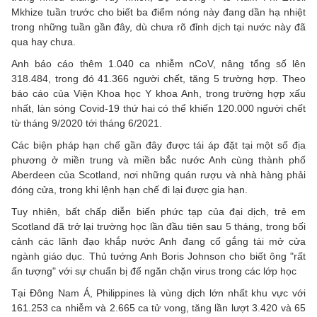
Mkhize tuần trước cho biết ba điểm nóng này đang dần hạ nhiệt
trong những tuần gần đây, dù chưa rõ đỉnh dịch tại nước này đã
qua hay chưa.
Anh báo cáo thêm 1.040 ca nhiễm nCoV, nâng tổng số lên
318.484, trong đó 41.366 người chết, tăng 5 trường hợp. Theo
báo cáo của Viện Khoa học Y khoa Anh, trong trường hợp xấu
nhất, làn sóng Covid-19 thứ hai có thể khiến 120.000 người chết
từ tháng 9/2020 tới tháng 6/2021.
Các biện pháp hạn chế gần đây được tái áp đặt tại một số địa
phương ở miền trung và miền bắc nước Anh cùng thành phố
Aberdeen của Scotland, nơi những quán rượu và nhà hàng phải
đóng cửa, trong khi lệnh hạn chế đi lại được gia hạn.
Tuy nhiên, bất chấp diễn biến phức tạp của đại dịch, trẻ em
Scotland đã trở lại trường học lần đầu tiên sau 5 tháng, trong bối
cảnh các lãnh đạo khắp nước Anh đang cố gắng tái mở cửa
ngành giáo dục. Thủ tướng Anh Boris Johnson cho biết ông "rất
ấn tượng" với sự chuẩn bị để ngăn chặn virus trong các lớp học
Tại Đông Nam Á, Philippines là vùng dịch lớn nhất khu vực với
161.253 ca nhiễm và 2.665 ca tử vong, tăng lần lượt 3.420 và 65