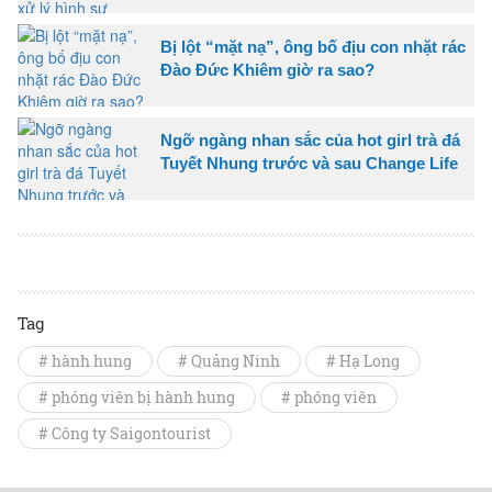
Bị lột “mặt nạ”, ông bố địu con nhặt rác
Đào Đức Khiêm giờ ra sao?
Ngỡ ngàng nhan sắc của hot girl trà đá
Tuyết Nhung trước và sau Change Life
Tag
# hành hung
# Quảng Ninh
# Hạ Long
# phóng viên bị hành hung
# phóng viên
# Công ty Saigontourist