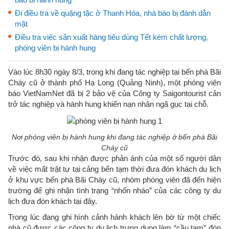
Đi điều tra về quặng tặc ở Thanh Hóa, nhà báo bị đánh dằn
mặt
Điều tra việc sản xuất hàng tiêu dùng Tết kém chất lượng,
phóng viên bị hành hung
Vào lúc 8h30 ngày 8/3, trong khi đang tác nghiệp tại bến phà Bãi
Cháy cũ ở thành phố Hạ Long (Quảng Ninh), một phóng viên
báo VietNamNet đã bị 2 bảo vệ của Công ty Saigontourist cản
trở tác nghiệp và hành hung khiến nạn nhân ngã gục tại chỗ.
Nơi phóng viên bị hành hung khi đang tác nghiệp ở bến phà Bãi
Cháy cũ
Trước đó, sau khi nhận được phản ánh của một số người dân
về việc mất trật tự tại cảng bến tạm thời đưa đón khách du lịch
ở khu vực bến phà Bãi Cháy cũ, nhóm phóng viên đã đến hiện
trường để ghi nhận tình trạng “nhốn nháo” của các công ty du
lịch đưa đón khách tại đây.
Trong lúc đang ghi hình cảnh hành khách lên bờ từ một chiếc
phà cũ được các công ty du lịch trưng dụng làm “cầu tạm” đón