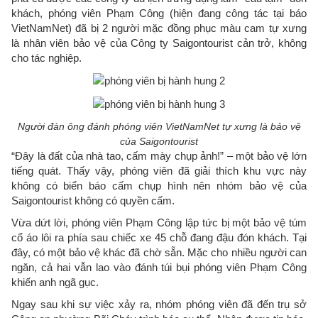
khách, phóng viên Phạm Công (hiện đang công tác tại báo
VietNamNet) đã bị 2 người mặc đồng phục màu cam tự xưng
là nhân viên bảo vệ của Công ty Saigontourist cản trở, không
cho tác nghiệp.
Người đàn ông đánh phóng viên VietNamNet tự xưng là bảo vệ
của Saigontourist
“Đây là đất của nhà tao, cấm mày chụp ảnh!” – một bảo vệ lớn
tiếng quát. Thấy vậy, phóng viên đã giải thích khu vực này
không có biển báo cấm chụp hình nên nhóm bảo vệ của
Saigontourist không có quyền cấm.
Vừa dứt lời, phóng viên Phạm Công lập tức bị một bảo vệ túm
cổ áo lôi ra phía sau chiếc xe 45 chỗ đang đậu đón khách. Tại
đây, có một bảo vệ khác đã chờ sẵn. Mặc cho nhiều người can
ngăn, cả hai vẫn lao vào đánh túi bụi phóng viên Phạm Công
khiến anh ngã gục.
Ngay sau khi sự việc xảy ra, nhóm phóng viên đã đến trụ sở