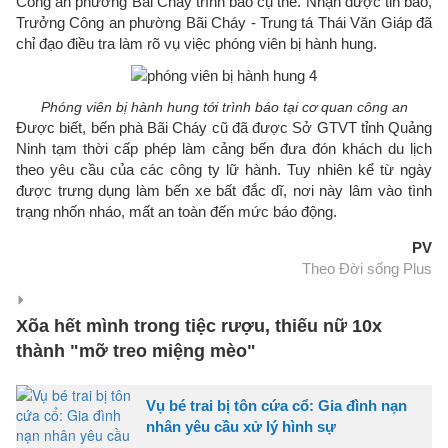
Công an phường Bãi Cháy trình báo cụ thể. Nhận được tin báo,
Trưởng Công an phường Bãi Cháy - Trung tá Thái Văn Giáp đã
chỉ đạo điều tra làm rõ vụ việc phóng viên bị hành hung.
Phóng viên bị hành hung tới trình báo tại cơ quan công an
Được biết, bến phà Bãi Cháy cũ đã được Sở GTVT tỉnh Quảng
Ninh tạm thời cấp phép làm cảng bến đưa đón khách du lịch
theo yêu cầu của các công ty lữ hành. Tuy nhiên kể từ ngày
được trưng dụng làm bến xe bất đắc dĩ, nơi này lâm vào tình
trạng nhốn nháo, mất an toàn đến mức báo động.
PV
Theo Đời sống Plus
Xõa hết mình trong tiệc rượu, thiếu nữ 10x
thành "mỡ treo miệng mèo"
Vụ bé trai bị tôn cứa cổ: Gia đình nạn
nhân yêu cầu xử lý hình sự