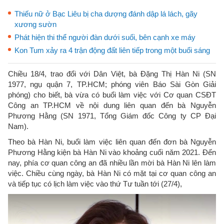
Thiếu nữ ở Bạc Liêu bị cha dượng đánh dập lá lách, gãy
xương sườn
Phát hiện thi thể người đàn dưới suối, bên cạnh xe máy
Kon Tum xảy ra 4 trận động đất liên tiếp trong một buổi sáng
Chiều 18/4, trao đổi với Dân Việt, bà Đặng Thị Hàn Ni (SN
1977, ngụ quận 7, TP.HCM; phóng viên Báo Sài Gòn Giải
phóng) cho biết, bà vừa có buổi làm việc với Cơ quan CSĐT
Công an TP.HCM về nội dung liên quan đến bà Nguyễn
Phương Hằng (SN 1971, Tổng Giám đốc Công ty CP Đại
Nam).
Theo bà Hàn Ni, buổi làm việc liên quan đến đơn bà Nguyễn
Phương Hằng kiện bà Hàn Ni vào khoảng cuối năm 2021. Đến
nay, phía cơ quan công an đã nhiều lần mời bà Hàn Ni lên làm
việc. Chiều cùng ngày, bà Hàn Ni có mặt tại cơ quan công an
và tiếp tục có lịch làm việc vào thứ Tư tuần tới (27/4),