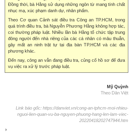
Đồng thời, bà Hằng sử dụng những ngôn từ mang tính chất
nhục mạ, xúc phạm danh dự, nhân phẩm.
Theo Cơ quan Cảnh sát điều tra Công an TP.HCM, trong
quá trình điều tra, bà Nguyễn Phương Hằng không hợp tác,
coi thường pháp luật. Nhiều lần bà Hằng tổ chức tập trung
đông người đến nhà riêng của các cá nhân có mâu thuẫn,
gây mất an ninh trật tự tại địa bàn TP.HCM và các địa
phương khác.
Đến nay, công an vẫn đang điều tra, củng cố hồ sơ để đưa
vụ việc ra xử lý trước pháp luật.
Mỹ Quỳnh
Theo Dân Việt
Link báo gốc: https://danviet.vn/cong-an-tphcm-moi-nhieu-
nguoi-lien-quan-vu-ba-nguyen-phuong-hang-len-lam-viec-
20220418202747944.htm