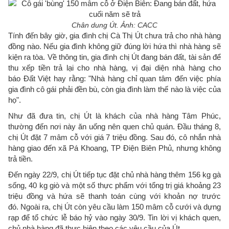
Chân dung Út. Ảnh: CACC
Tính đến bây giờ, gia đình chị Cà Thị Út chưa trả cho nhà hàng
đồng nào. Nếu gia đình không giữ đúng lời hứa thì nhà hàng sẽ
kiện ra tòa. Về thông tin, gia đình chị Út đang bán đất, tài sản để
thu xếp tiền trả lại cho nhà hàng, vị đại diện nhà hàng cho
báo Đất Việt hay rằng: "Nhà hàng chỉ quan tâm đến việc phía
gia đình cô gái phải đền bù, còn gia đình làm thế nào là việc của
họ".
Như đã đưa tin, chị Út là khách của nhà hàng Tâm Phúc,
thường đến nơi này ăn uống nên quen chủ quán. Đầu tháng 8,
chị Út đặt 7 mâm cỗ với giá 7 triệu đồng. Sau đó, cô nhắn nhà
hàng giao đến xã Pá Khoang, TP Điện Biên Phủ, nhưng không
trả tiền.
Đến ngày 22/9, chị Út tiếp tục đặt chủ nhà hàng thêm 156 kg gà
sống, 40 kg giò và một số thực phẩm với tổng trị giá khoảng 23
triệu đồng và hứa sẽ thanh toán cùng với khoản nợ trước
đó. Ngoài ra, chị Út còn yêu cầu làm 150 mâm cỗ cưới và dựng
rạp để tổ chức lễ báo hỷ vào ngày 30/9. Tin lời vị khách quen,
chủ nhà hàng đã thực hiện theo các yêu cầu của Út.