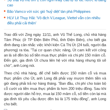
cao
Bão Vamco với sức gió ‘huỷ diệt’ tàn phá Philippines
HLV Lê Thụy Hải: ‘Vô địch V.League, Viettel vẫn còn nhiều
điều phải cải thiện’
Trao đổi với Zing ngày 11/11, anh Vũ Thế Long, chủ nhà hàng
Tâm Phúc (ở TP Điện Biên Phủ, tỉnh Điện Biên), cho biết gia
đình đang cân nhắc việc khởi kiện Cà Thị Út (24 tuổi, người địa
phương) ra tòa. "Tại cơ quan chức năng, Út cam kết với công
an là sẽ đền bù số tiền mua thực phẩm và chi phí 150 mâm cỗ.
Đến giờ, gia đình Út chưa liên hệ với nhà hàng nhưng tôi sẽ
chờ", anh Long nói.
Theo chủ nhà hàng, để chế biến được 150 mâm cỗ và mua
thực phẩm cho Út, anh Long đã phải vay mượn thêm tiền và
giờ đang phải trả nợ hàng tháng. "Ban đầu, chi phí cho toàn bộ
cỗ cưới và tiền mua thực phẩm là hơn 200 triệu đồng. Sau khi
được người dân hỗ trợ, mua lại 150 mâm cỗ, số tiền còn lại mà
gia đình tôi yêu cầu được đền bù là 175 triệu đồng", anh Long
cho biết.