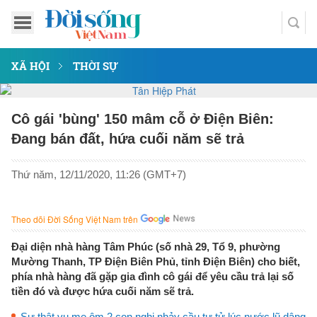
XÃ HỘI
THỜI SỰ
Cô gái 'bùng' 150 mâm cỗ ở Điện Biên:
Đang bán đất, hứa cuối năm sẽ trả
Thứ năm, 12/11/2020, 11:26 (GMT+7)
Theo dõi Đời Sống Việt Nam trên
Đại diện nhà hàng Tâm Phúc (số nhà 29, Tổ 9, phường
Mường Thanh, TP Điện Biên Phủ, tỉnh Điện Biên) cho biết,
phía nhà hàng đã gặp gia đình cô gái để yêu cầu trả lại số
tiền đó và được hứa cuối năm sẽ trả.
Sự thật vụ mẹ ôm 2 con nghi nhảy cầu tự tử lúc nước lũ dâng