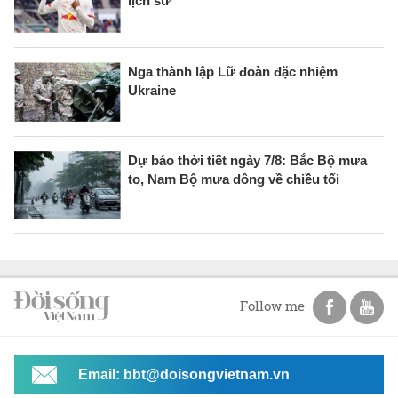
lịch sử
Nga thành lập Lữ đoàn đặc nhiệm
Ukraine
Dự báo thời tiết ngày 7/8: Bắc Bộ mưa
to, Nam Bộ mưa dông về chiều tối
Follow me
Email: bbt@doisongvietnam.vn