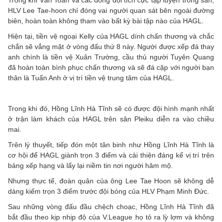
Trong khi Văn Toàn và các đồng đội tích cực tập luyện trong sân,
HLV Lee Tae-hoon chỉ đóng vai người quan sát bên ngoài đường
biên, hoàn toàn không tham vào bất kỳ bài tập nào của HAGL.
Hiện tại, tiền vệ ngoại Kelly của HAGL dính chấn thương và chắc
chắn sẽ vắng mặt ở vòng đấu thứ 8 này. Người được xếp đá thay
anh chính là tiền vệ Xuân Trường, cầu thủ người Tuyên Quang
đã hoàn toàn bình phục chấn thương và sẽ đá cặp với người bạn
thân là Tuấn Anh ở vị trí tiền vệ trung tâm của HAGL.
Trong khi đó, Hồng Lĩnh Hà Tĩnh sẽ có được đội hình mạnh nhất
ở trận làm khách của HAGL trên sân Pleiku diễn ra vào chiều
mai.
Trên lý thuyết, tiếp đón một tân binh như Hồng Lĩnh Hà Tĩnh là
cơ hội để HAGL giành trọn 3 điểm và cải thiện đáng kể vị trí trên
bảng xếp hạng và lấy lại niềm tin nơi người hâm mộ.
Nhưng thực tế, đoàn quân của ông Lee Tae Hoon sẽ không dễ
dàng kiếm trọn 3 điểm trước đội bóng của HLV Phạm Minh Đức.
Sau những vòng đấu đầu chệch choạc, Hồng Lĩnh Hà Tĩnh đã
bắt đầu theo kịp nhịp độ của V.League họ tỏ ra lỳ lợm và không