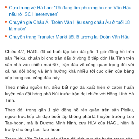
Cựu trung vệ Hà Lan: 'Tôi đang tìm phương án cho Văn Hậu
nếu rời SC Heerenveen'
Chuyên gia Châu Á: 'Đoàn Văn Hậu sang châu Âu ở tuổi 18
là muộn'
Chuyên trang Transfer Markt tiết lộ tương lai Đoàn Văn Hậu
Chiều 4/7, HAGL đã có buổi tập kéo dài gần 1 giờ đồng hồ trên
sân Pleiku, chuẩn bị cho trận đấu ở vòng 8 tiếp đón Hà Tĩnh trên
sân nhà vào chiều mai 6/7, trận đấu vô cùng quan trọng đối với
cả hai đội bóng và ảnh hưởng khá nhiều tới cục diện của bảng
xếp hạng sau vòng đấu này.
Theo nhiều nguồn tin, điều bất ngờ đã xuất hiện ở cabin huấn
luyện của đội bóng phố Núi trước trận đại chiến với Hồng Lĩnh Hà
Tĩnh.
Theo đó, trong gần 1 giờ đồng hồ rèn quân trên sân Pleiku,
người trực tiếp chỉ đạo buổi tập không phải là thuyền trưởng Lee
Tae-hoon, mà là Dương Minh Ninh, cựu HLV của HAGL hiện là
trợ lý cho ông Lee Tae-hoon.