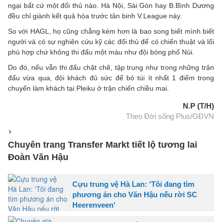
ngại bất cứ một đối thủ nào. Hà Nội, Sài Gòn hay B.Bình Dương
đều chỉ giành kết quả hòa trước tân binh V.League này.
So với HAGL, họ cũng chẳng kém hơn là bao song biết mình biết
người và có sự nghiên cứu kỹ các đối thủ để có chiến thuật và lối
phù hợp chứ không thi đấu một màu như đội bóng phố Núi.
Do đó, nếu vẫn thi đấu chặt chẽ, tập trung như trong những trận
đấu vừa qua, đội khách đủ sức để bỏ túi ít nhất 1 điểm trong
chuyến làm khách tại Pleiku ở trận chiến chiều mai.
N.P (T/H)
Theo Đời sống Plus/GĐVN
Chuyên trang Transfer Markt tiết lộ tương lai
Đoàn Văn Hậu
Cựu trung vệ Hà Lan: 'Tôi đang tìm
phương án cho Văn Hậu nếu rời SC
Heerenveen'